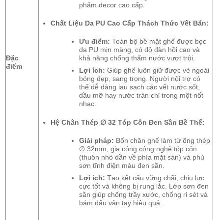
phẩm decor cao cấp.
Chất Liệu Da PU Cao Cấp Thách Thức Vết Bẩn:
Ưu điểm:
Toàn bộ bề mặt ghế được bọc
da PU mịn màng, có độ đàn hồi cao và
khả năng chống thấm nước vượt trội.
Đặc
điểm
Lợi ích:
Giúp ghế luôn giữ được vẻ ngoài
bóng đẹp, sang trọng. Người nội trợ có
thể dễ dàng lau sạch các vết nước sốt,
dầu mỡ hay nước tràn chỉ trong một nốt
nhạc.
Hệ Chân Thép
∅
32 Tóp Côn Đen Sần Bề Thế:
Giải pháp:
Bốn chân ghế làm từ ống thép
∅
32mm, gia công công nghệ tóp côn
(thuôn nhỏ dần về phía mặt sàn) và phủ
sơn tĩnh điện màu đen sần.
Lợi ích:
Tạo kết cấu vững chãi, chịu lực
cực tốt và không bị rung lắc. Lớp sơn đen
sần giúp chống trầy xước, chống rỉ sét và
bám dấu vân tay hiệu quả.