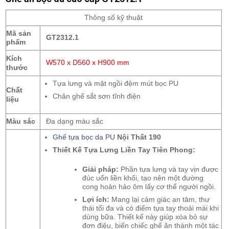
Thông số kỹ thuật
Mã sản
GT2312.1
phẩm
Kích
W570 x D560 x H900 mm
thước
Tựa lưng và mặt ngồi đệm mút bọc PU
Chất
Chân ghế sắt sơn tĩnh điện
liệu
Màu sắc
Đa dạng màu sắc
Ghế tựa bọc da PU
Nội Thất 190
Thiết Kế Tựa Lưng Liền Tay Tiên Phong:
Giải pháp:
Phần tựa lưng và tay vịn được
đúc uốn liền khối, tạo nên một đường
cong hoàn hảo ôm lấy cơ thể người ngồi.
Lợi ích:
Mang lại cảm giác an tâm, thư
thái tối đa và có điểm tựa tay thoải mái khi
dùng bữa. Thiết kế này giúp xóa bỏ sự
đơn điệu, biến chiếc ghế ăn thành một tác