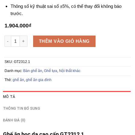
Thông số kỹ thuật sai số ±5%, có thể thay đổi không báo
trước.
1.904.000
₫
Ghế ăn GT2312.1 số lượng
THÊM VÀO GIỎ HÀNG
SKU:
GT2312.1
Danh mục:
Bàn ghế ăn
,
Ghế tựa
,
Nội thất khác
Thẻ:
ghế ăn
,
ghế ăn gia đình
MÔ TẢ
THÔNG TIN BỔ SUNG
ĐÁNH GIÁ (0)
Ghế ăn bọc da cao cấp GT2312.1