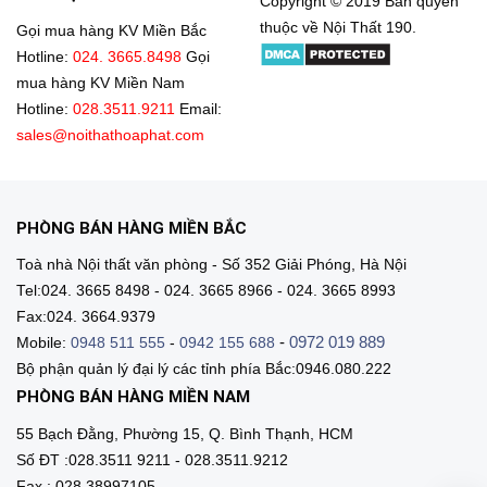
Copyright © 2019 Bản quyền
thuộc về Nội Thất 190.
Gọi mua hàng KV Miền Bắc
Hotline:
024. 3665.8498
Gọi
mua hàng KV Miền Nam
Hotline:
028.3511.9211
Email:
sales@noithathoaphat.com
PHÒNG BÁN HÀNG MIỀN BẮC
Toà nhà Nội thất văn phòng - Số 352 Giải Phóng, Hà Nội
Tel:024. 3665 8498 - 024. 3665 8966 - 024. 3665 8993
Fax:024. 3664.9379
-
0972 019 889
Mobile:
0948 511 555
-
0942 155 688
Bộ phận quản lý đại lý các tỉnh phía Bắc:0946.080.222
PHÒNG BÁN HÀNG MIỀN NAM
55 Bạch Đằng, Phường 15, Q. Bình Thạnh, HCM
Số ĐT :028.3511 9211 - 028.3511.9212
Fax : 028.38997105