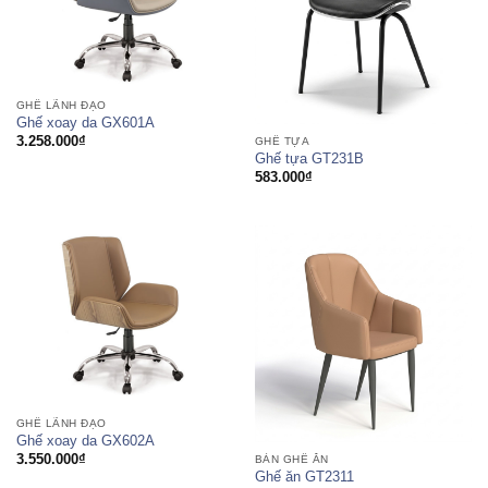
GHẾ LÃNH ĐẠO
Ghế xoay da GX601A
3.258.000
₫
GHẾ TỰA
Ghế tựa GT231B
583.000
₫
GHẾ LÃNH ĐẠO
Ghế xoay da GX602A
3.550.000
₫
BÀN GHẾ ĂN
Ghế ăn GT2311