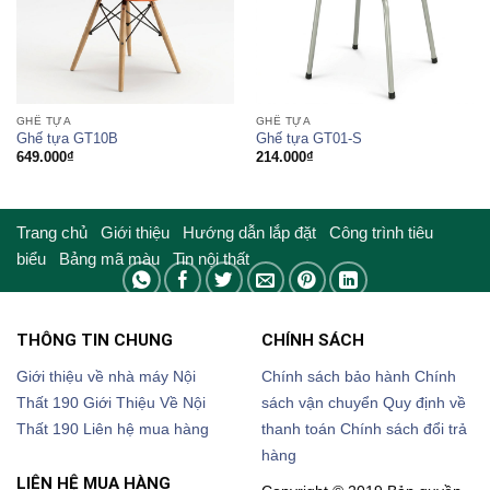
GHẾ TỰA
GHẾ TỰA
Ghế tựa GT10B
Ghế tựa GT01-S
649.000
₫
214.000
₫
Trang chủ
Giới thiệu
Hướng dẫn lắp đặt
Công trình tiêu
biểu
Bảng mã màu
Tin nội thất
THÔNG TIN CHUNG
CHÍNH SÁCH
Giới thiệu về nhà máy Nội
Chính sách bảo hành
Chính
Thất 190
Giới Thiệu Về Nội
sách vận chuyển
Quy định về
Thất 190
Liên hệ mua hàng
thanh toán
Chính sách đổi trả
hàng
LIÊN HỆ MUA HÀNG