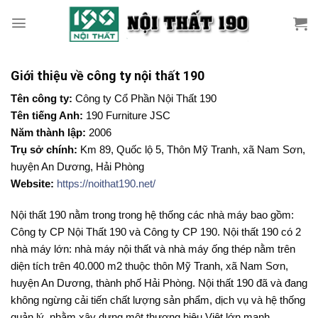
Skip
to
content
Giới thiệu về công ty nội thất 190
Tên công ty:
Công ty Cổ Phần Nội Thất 190
Tên tiếng Anh:
190 Furniture JSC
Năm thành lập:
2006
Trụ sở chính:
Km 89, Quốc lộ 5, Thôn Mỹ Tranh, xã Nam Sơn,
huyện An Dương, Hải Phòng
Website:
https://noithat190.net/
Nội thất 190 nằm trong trong hệ thống các nhà máy bao gồm:
Công ty CP Nội Thất 190 và Công ty CP 190. Nội thất 190 có 2
nhà máy lớn: nhà máy nội thất và nhà máy ống thép nằm trên
diện tích trên 40.000 m2 thuộc thôn Mỹ Tranh, xã Nam Sơn,
huyện An Dương, thành phố Hải Phòng. Nội thất 190 đã và đang
không ngừng cải tiến chất lượng sản phẩm, dịch vụ và hệ thống
quản lý, nhằm xây dựng một thương hiệu Việt lớn mạnh.