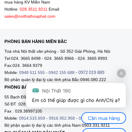
mua hàng KV Miền Nam
Hotline:
028.3511.9211
Email:
sales@noithathoaphat.com
PHÒNG BÁN HÀNG MIỀN BẮC
Toà nhà Nội thất văn phòng - Số 352 Giải Phóng, Hà Nội
Tel:024. 3665 8498 - 024. 3665 8966 - 024. 3665 8993
Fax:024. 3664.9379
-
0972 019 889
Mobile:
0948 511 555
-
0942 155 688
Bộ phận quản lý đại lý các tỉnh phía Bắc:0946.080.222
PHÒNG BÁN HÀNG MIỀN NAM
Nội Thất 190
55 Bạch Đằng, Phường 15, Q. Bình Thạnh, HCM
Em có thể giúp được gì cho Anh/Chị ạ? 
Số ĐT :028.3511 9211 - 028.3511.9212
Fax : 028.38997105
Cần mua hàng
Mobile:
0914.515.659
-
0916.952.958
-
0903.331.921
Bộ phận quản lý đại lý các tỉnh phía Nam:0903.331.9211