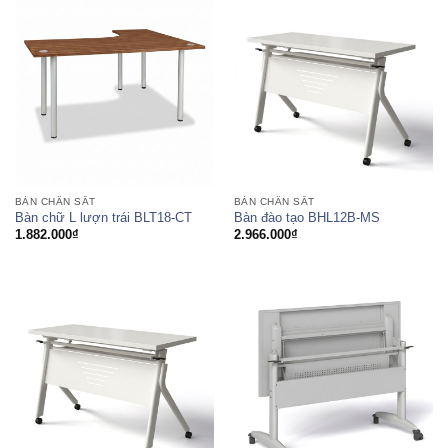
BÀN CHÂN SẮT
BÀN CHÂN SẮT
Bàn chữ L lượn trái BLT18-CT
Bàn đào tạo BHL12B-MS
1.882.000
₫
2.966.000
₫