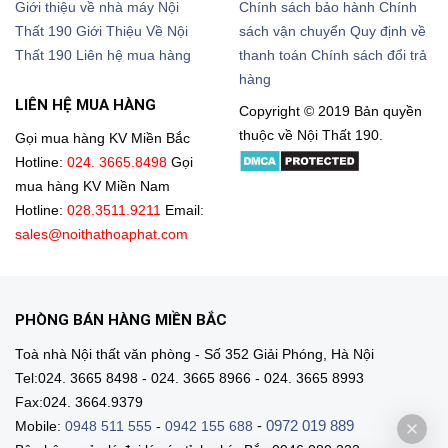
Giới thiệu về nhà máy Nội
Chính sách bảo hành
Chính
Thất 190
Giới Thiệu Về Nội
sách vận chuyển
Quy định về
Thất 190
Liên hệ mua hàng
thanh toán
Chính sách đổi trả
hàng
LIÊN HỆ MUA HÀNG
Copyright © 2019 Bản quyền
thuộc về Nội Thất 190.
Gọi mua hàng KV Miền Bắc
Hotline:
024. 3665.8498
Gọi
mua hàng KV Miền Nam
Hotline:
028.3511.9211
Email:
sales@noithathoaphat.com
PHÒNG BÁN HÀNG MIỀN BẮC
Toà nhà Nội thất văn phòng - Số 352 Giải Phóng, Hà Nội
Tel:024. 3665 8498 - 024. 3665 8966 - 024. 3665 8993
Fax:024. 3664.9379
-
0972 019 889
Mobile:
0948 511 555
-
0942 155 688