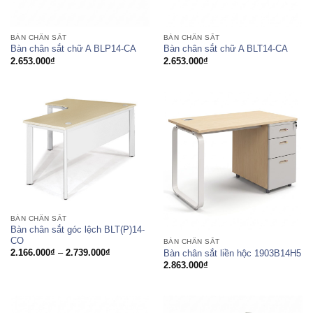
BÀN CHÂN SẮT
BÀN CHÂN SẮT
Bàn chân sắt chữ A BLP14-CA
Bàn chân sắt chữ A BLT14-CA
2.653.000
₫
2.653.000
₫
BÀN CHÂN SẮT
Bàn chân sắt góc lệch BLT(P)14-
CO
BÀN CHÂN SẮT
Khoảng
2.166.000
₫
–
2.739.000
₫
Bàn chân sắt liền hộc 1903B14H5
giá:
2.863.000
₫
từ
2.166.000₫
đến
2.739.000₫