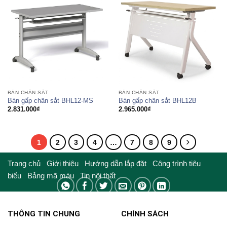
BÀN CHÂN SẮT
BÀN CHÂN SẮT
Bàn gấp chân sắt BHL12-MS
Bàn gấp chân sắt BHL12B
2.831.000
₫
2.965.000
₫
1
2
3
4
…
7
8
9
Trang chủ
Giới thiệu
Hướng dẫn lắp đặt
Công trình tiêu
biểu
Bảng mã màu
Tin nội thất
THÔNG TIN CHUNG
CHÍNH SÁCH