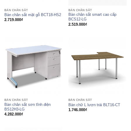
BÀN CHÂN SẮT
BÀN CHÂN SẮT
Bàn chân sắt smart cao cấp
Bàn chân sắt mặt gỗ BCT18-HS2
BCS12-LG
2.719.000
₫
2.519.000
₫
BÀN CHÂN SẮT
BÀN CHÂN SẮT
Bàn chân sắt sơn tĩnh điện
Bàn chữ L lượn trái BLT16-CT
BS12H3-LG
1.746.000
₫
4.282.000
₫