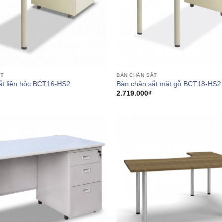
ẮT
BÀN CHÂN SẮT
ắt liền hộc BCT16-HS2
Bàn chân sắt mặt gỗ BCT18-HS2
2.719.000
₫