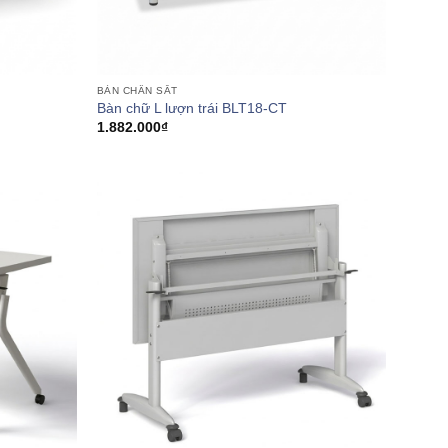
BÀN CHÂN SẮT
Bàn chữ L lượn trái BLT18-CT
1.882.000
₫