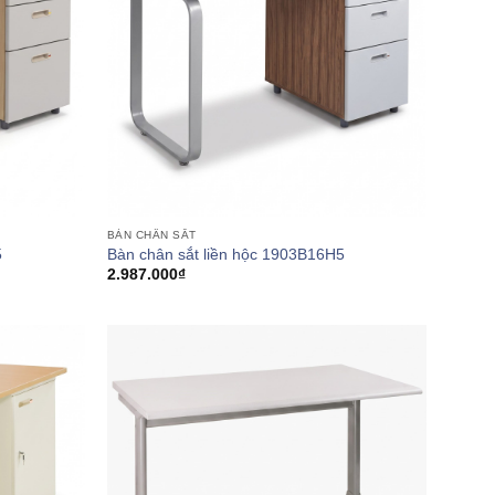
BÀN CHÂN SẮT
5
Bàn chân sắt liền hộc 1903B16H5
2.987.000
₫