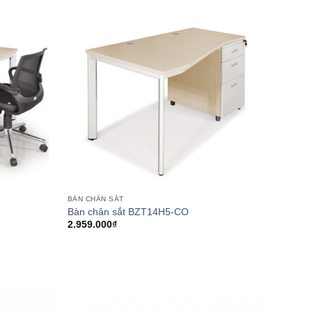
BÀN CHÂN SẮT
Bàn chân sắt BZT14H5-CO
2.959.000
₫