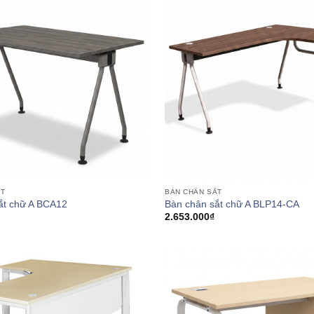
ẮT
BÀN CHÂN SẮT
ắt chữ A BCA12
Bàn chân sắt chữ A BLP14-CA
2.653.000
₫