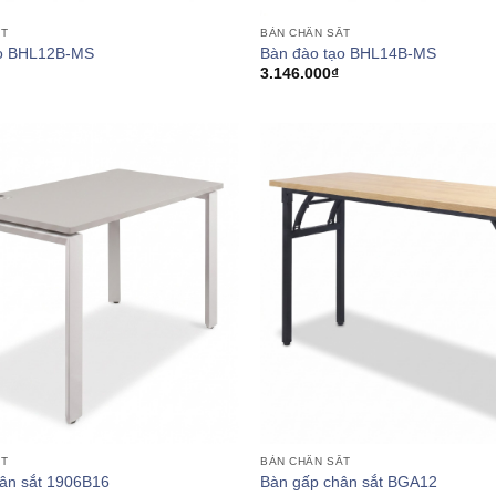
ẮT
BÀN CHÂN SẮT
ạo BHL12B-MS
Bàn đào tạo BHL14B-MS
3.146.000
₫
ẮT
BÀN CHÂN SẮT
ân sắt 1906B16
Bàn gấp chân sắt BGA12