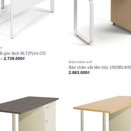
ẮT
ắt góc lệch BLT(P)14-CO
Khoảng
–
2.739.000
₫
giá:
BÀN CHÂN SẮT
từ
Bàn chân sắt liền hộc 1903B14H
2.166.000₫
2.863.000
₫
đến
2.739.000₫