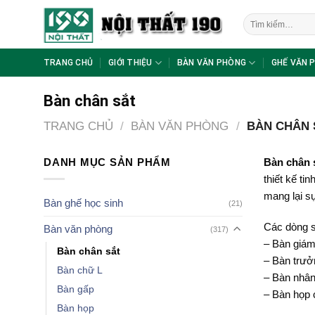
Skip
Tìm
to
kiếm:
content
TRANG CHỦ
GIỚI THIỆU
BÀN VĂN PHÒNG
GHẾ VĂN 
Bàn chân sắt
TRANG CHỦ
/
BÀN VĂN PHÒNG
/
BÀN CHÂN 
DANH MỤC SẢN PHẨM
Bàn chân 
thiết kế ti
mang lại sự
Bàn ghế học sinh
(21)
Các dòng s
Bàn văn phòng
(317)
– Bàn giám
Bàn chân sắt
– Bàn trưở
Bàn chữ L
– Bàn nhân
Bàn gấp
– Bàn họp 
Bàn họp