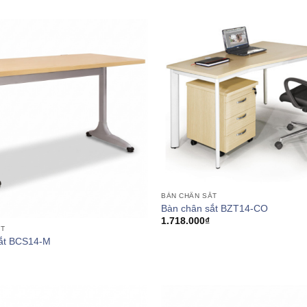
BÀN CHÂN SẮT
Bàn chân sắt BZT14-CO
1.718.000
₫
ẮT
sắt BCS14-M