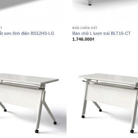
ẮT
BÀN CHÂN SẮT
ắt sơn tĩnh điện BS12H3-LG
Bàn chữ L lượn trái BLT16-CT
1.746.000
₫