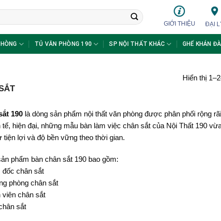
GIỚI THIỆU
ĐẠI L
PHÒNG
TỦ VĂN PHÒNG 190
SP NỘI THẤT KHÁC
GHẾ KHÁN ĐÀ
Hiển thị 1–
SẮT
sắt 190
là dòng sản phẩm nội thất văn phòng được phân phối rộng rãi t
nh tế, hiện đại, những mẫu bàn làm việc chân sắt của Nội Thất 190 v
 tiện lợi và độ bền vững theo thời gian.
ản phẩm bàn chân sắt 190 bao gồm:
 đốc chân sắt
ng phòng chân sắt
 viên chân sắt
chân sắt