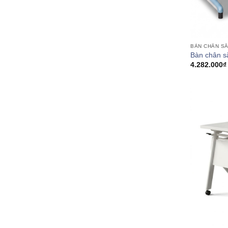
BÀN CHÂN S
Bàn chân s
4.282.000
₫