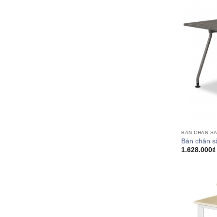
BÀN CHÂN S
Bàn chân s
1.628.000
₫