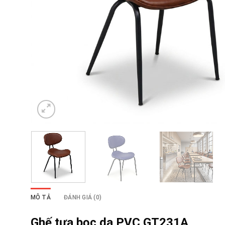
MÔ TẢ
ĐÁNH GIÁ (0)
Ghế tựa bọc da PVC GT231A