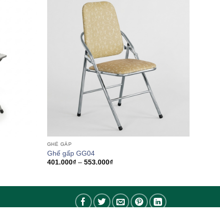
GHẾ GẤP
Ghế gấp GG04
Khoảng
401.000
₫
–
553.000
₫
giá:
từ
401.000₫
đến
553.000₫