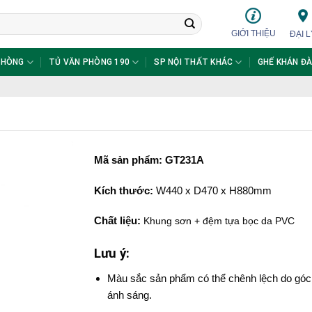
GIỚI THIỆU
ĐẠI L
PHÒNG
TỦ VĂN PHÒNG 190
SP NỘI THẤT KHÁC
GHẾ KHÁN ĐÀ
Mã sản phẩm: GT231A
Kích thước:
W440 x D470 x H880mm
Chất liệu:
Khung sơn + đệm tựa bọc da PVC
Lưu ý:
Màu sắc sản phẩm có thể chênh lệch do góc
ánh sáng.