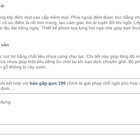
ái
dụng lớp đệm mút cao cấp mềm mại. Phía ngoài đệm được bọc bằng chấ
ó ưu điểm là rất mịn màng, tạo cảm giác êm ái tuyệt đối khi ngồi. Lớ
thọ lâu dài hằng ngày. Thiết kế phom tựa lưng hơi ngả nhẹ giúp bạn tho
 sàn
 nút bịt bằng chất liệu nhựa cứng chịu lực. Chi tiết này giúp tăng độ 
nút nhựa giúp triệt tiêu tiếng ồn chói tai khi bạn dịch chuyển ghế. Bộ p
n gỗ không bị cày xước.
khi kết hợp với
bàn gấp gọn 190
chính là giải pháp chỗ ngồi phù hợp v
 đình, …
 dụng.