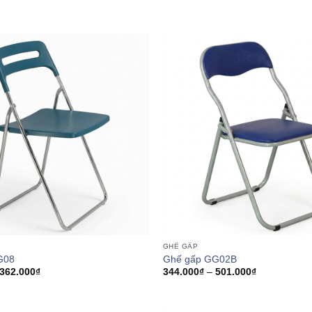
GHẾ GẤP
G08
Ghế gấp GG02B
Khoảng
Khoảng
362.000
₫
344.000
₫
–
501.000
₫
giá:
giá:
từ
từ
282.000₫
344.000₫
đến
đến