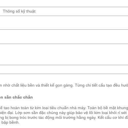
Thông số kỹ thuật
nhờ chất liệu bền và thiết kế gọn gàng. Từng chi tiết cấu tạo đều hướ
en sần chắc chắn
ế tạo hoàn toàn từ kim loại tiêu chuẩn nhà máy. Toàn bộ bề mặt khun
ện đại. Lớp sơn sần đặc chủng này giúp bảo vệ lõi kim loại khỏi rỉ sét r
g bị bong tróc trước tác động môi trường hằng ngày. Kết cấu cơ khí 
ị bập bềnh.