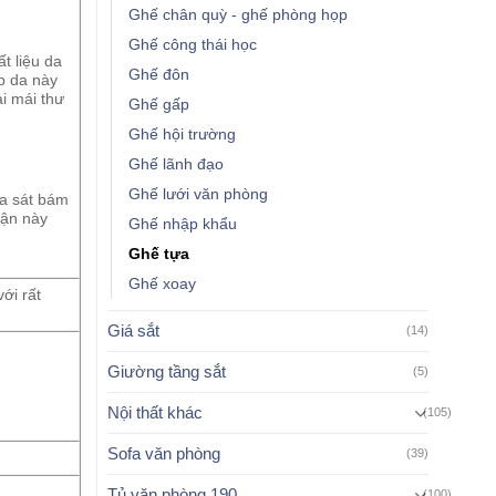
Ghế chân quỳ - ghế phòng họp
Ghế công thái học
t liệu da
Ghế đôn
p da này
ải mái thư
Ghế gấp
Ghế hội trường
Ghế lãnh đạo
Ghế lưới văn phòng
ma sát bám
hận này
Ghế nhập khẩu
Ghế tựa
Ghế xoay
ới rất
Giá sắt
(14)
Giường tầng sắt
(5)
Nội thất khác
(105)
Sofa văn phòng
(39)
Tủ văn phòng 190
(100)