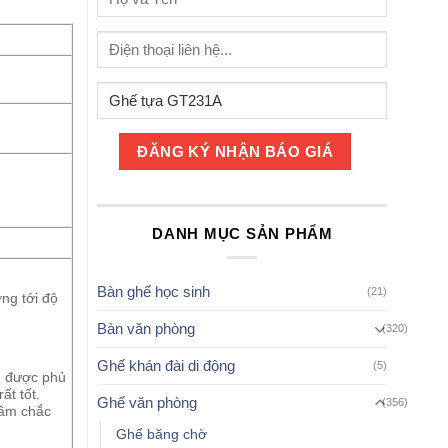
DANH MỤC SẢN PHẨM
Bàn ghế học sinh
(21)
ng tới độ
Bàn văn phòng
(320)
Ghế khán đài di động
(5)
g được phủ
ất tốt.
Ghế văn phòng
(356)
đầm chắc
Ghế băng chờ