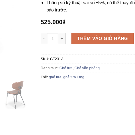
Thông số kỹ thuật sai số ±5%, có thể thay đổ
báo trước.
525.000
₫
Ghế tựa GT231A số lượng
THÊM VÀO GIỎ HÀNG
SKU:
GT231A
Danh mục:
Ghế tựa
,
Ghế văn phòng
Thẻ:
ghế tựa
,
ghế tựa lưng