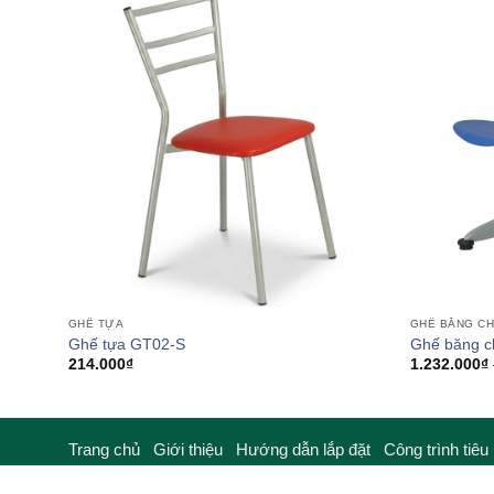
557.000₫
GHẾ TỰA
GHẾ BĂNG C
Ghế tựa GT02-S
Ghế băng 
214.000
₫
1.232.000
₫
Trang chủ
Giới thiệu
Hướng dẫn lắp đặt
Công trình tiêu