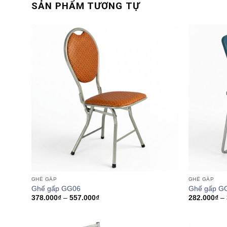
SẢN PHẨM TƯƠNG TỰ
GHẾ GẤP
GHẾ GẤP
Ghế gấp GG06
Ghế gấp G
Khoảng
378.000
₫
–
557.000
₫
282.000
₫
–
giá:
từ
378.000₫
đến