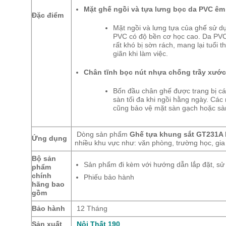
Mặt ghế ngồi và tựa lưng bọc da PVC êm 
Đặc điểm
Mặt ngồi và lưng tựa của ghế sử 
PVC có độ bền cơ học cao. Da PVC c
rất khó bị sờn rách, mang lại tuổi 
giãn khi làm việc.
Chân tĩnh bọc nút nhựa chống trầy xước
Bốn đầu chân ghế được trang bị các
sàn tối đa khi ngồi hằng ngày. Các 
cũng bảo vệ mặt sàn gạch hoặc sà
Dòng sản phẩm
Ghế tựa khung sắt GT231A
Ứng dụng
nhiều khu vực như: văn phòng, trường học, gia
Bộ sản
Sản phẩm đi kèm với hướng dẫn lắp đặt, sử
phẩm
chính
Phiếu bảo hành
hãng bao
gồm
Bảo hành
12 Tháng
Sản xuất
Nội Thất 190