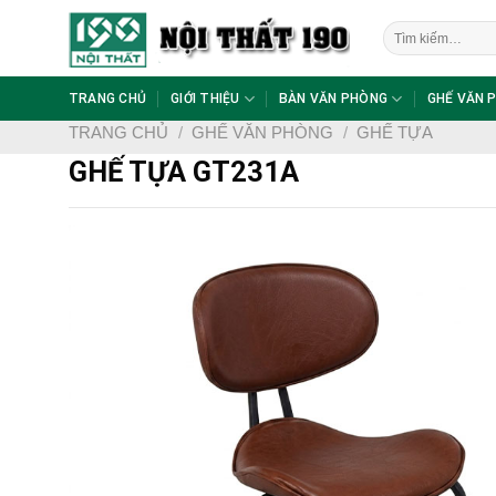
Skip
Tìm
to
kiếm:
content
TRANG CHỦ
GIỚI THIỆU
BÀN VĂN PHÒNG
GHẾ VĂN 
TRANG CHỦ
/
GHẾ VĂN PHÒNG
/
GHẾ TỰA
GHẾ TỰA GT231A