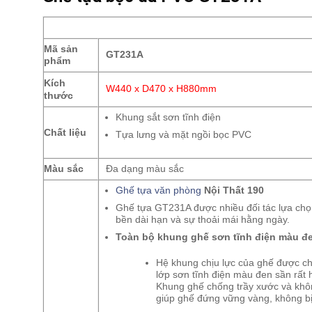
Mã sản
GT231A
phẩm
Kích
W440 x D470 x H880mm
thước
Khung sắt sơn tĩnh điện
Chất liệu
Tựa lưng và mặt ngồi bọc PVC
Màu sắc
Đa dạng màu sắc
Ghế tựa văn phòng
Nội Thất 190
Ghế tựa GT231A được nhiều đối tác lựa chọn 
bền dài hạn và sự thoải mái hằng ngày.
Toàn bộ khung ghế sơn tĩnh điện màu đ
Hệ khung chịu lực của ghế được ch
lớp sơn tĩnh điện màu đen sần rất hi
Khung ghế chống trầy xước và khôn
giúp ghế đứng vững vàng, không b