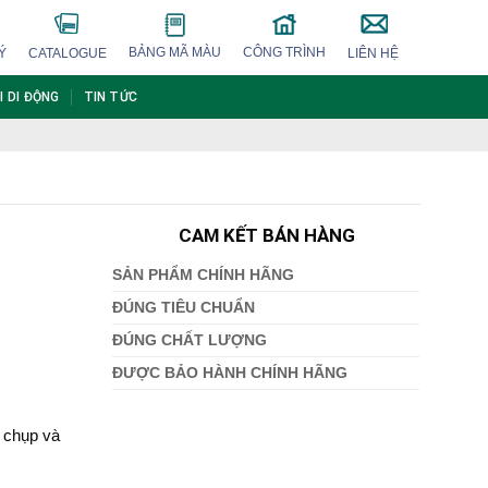
BẢNG MÃ MÀU
CÔNG TRÌNH
Ý
CATALOGUE
LIÊN HỆ
I DI ĐỘNG
TIN TỨC
CAM KẾT BÁN HÀNG
SẢN PHẨM CHÍNH HÃNG
ĐÚNG TIÊU CHUẨN
ĐÚNG CHẤT LƯỢNG
ĐƯỢC BẢO HÀNH CHÍNH HÃNG
 chụp và