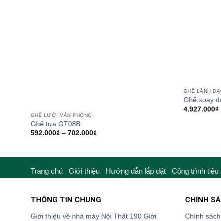
GHẾ LÃNH ĐẠ
Ghế xoay 
4.927.000
₫
GHẾ LƯỚI VĂN PHÒNG
Ghế tựa GT08B
Khoảng
592.000
₫
–
702.000
₫
giá:
từ
592.000₫
đến
702.000₫
Trang chủ
Giới thiệu
Hướng dẫn lắp đặt
Công trình tiêu
THÔNG TIN CHUNG
CHÍNH S
Giới thiệu về nhà máy Nội Thất 190
Giới
Chính sách