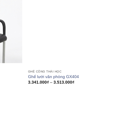
GHẾ CÔNG THÁI HỌC
Ghế lưới văn phòng GX404
Khoảng
3.341.000
₫
–
3.513.000
₫
giá:
từ
3.341.000₫
đến
3.513.000₫