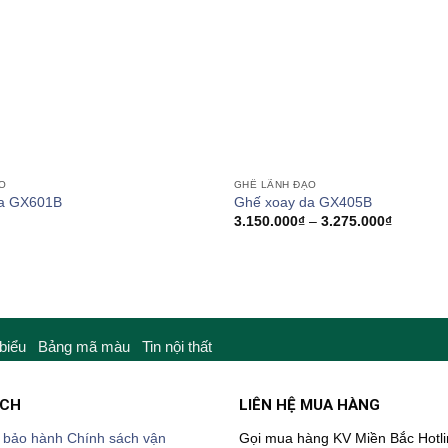
O
GHẾ LÃNH ĐẠO
da GX601B
Ghế xoay da GX405B
Khoảng
3.150.000
₫
–
3.275.000
₫
giá:
từ
3.150.00
đến
3.275.00
 biểu
Bảng mã màu
Tin nội thất
ÁCH
LIÊN HỆ MUA HÀNG
 bảo hành
Chính sách vận
Gọi mua hàng KV Miền Bắc
Hotl