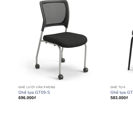
GHẾ LƯỚI VĂN PHÒNG
GHẾ TỰA
Ghế tựa GT09-S
Ghế tựa G
696.000
₫
583.000
₫