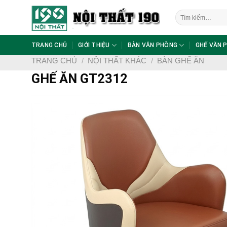
Skip
Tìm
to
kiếm:
content
TRANG CHỦ
GIỚI THIỆU
BÀN VĂN PHÒNG
GHẾ VĂN 
TRANG CHỦ
/
NỘI THẤT KHÁC
/
BÀN GHẾ ĂN
GHẾ ĂN GT2312