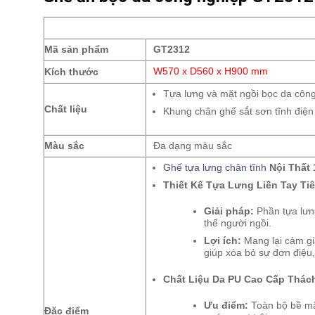
Mã sản phẩm
GT2312
Kích thước
W570 x D560 x H900 mm
Tựa lưng và mặt ngồi bọc da côn
Chất liệu
Khung chân ghế sắt sơn tĩnh điện
Màu sắc
Đa dạng màu sắc
Ghế tựa lưng chân tĩnh
Nội Thất 
Thiết Kế Tựa Lưng Liền Tay Ti
Giải pháp:
Phần tựa lưng
thể người ngồi.
Lợi ích:
Mang lại cảm giá
giúp xóa bỏ sự đơn điệu
Chất Liệu Da PU Cao Cấp Thác
Ưu điểm:
Toàn bộ bề mặ
Đặc điểm