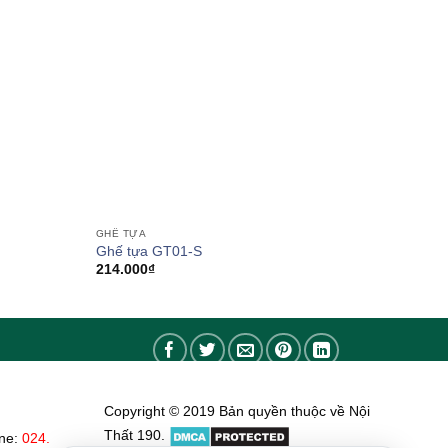
GHẾ TỰA
Ghế tựa GT01-S
0₫
214.000
₫
0₫
Copyright © 2019 Bản quyền thuộc về Nội
Thất 190.
ine:
024.