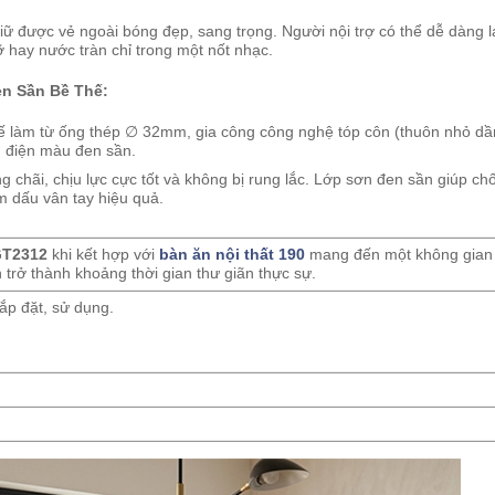
iữ được vẻ ngoài bóng đẹp, sang trọng. Người nội trợ có thể dễ dàng 
 hay nước tràn chỉ trong một nốt nhạc.
n Sần Bề Thế:
 làm từ ống thép
∅
32mm, gia công công nghệ tóp côn (thuôn nhỏ dầ
h điện màu đen sần.
 chãi, chịu lực cực tốt và không bị rung lắc. Lớp sơn đen sần giúp ch
m dấu vân tay hiệu quả.
 GT2312
khi kết hợp với
bàn ăn nội thất 190
mang đến một không gian
 trở thành khoảng thời gian thư giãn thực sự.
ắp đặt, sử dụng.