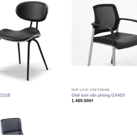
GHẾ LƯỚI VĂN PHÒNG
T231B
Ghế lưới văn phòng GX403
1.489.000
₫