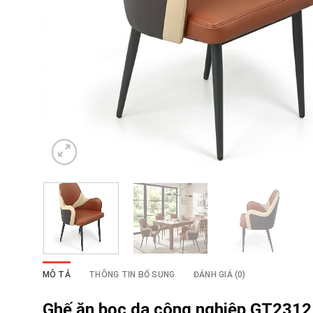
MÔ TẢ
THÔNG TIN BỔ SUNG
ĐÁNH GIÁ (0)
Ghế ăn bọc da công nghiệp GT2312