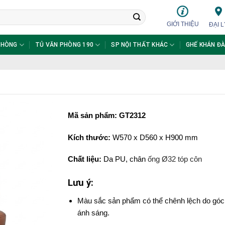
GIỚI THIỆU
ĐẠI L
PHÒNG
TỦ VĂN PHÒNG 190
SP NỘI THẤT KHÁC
GHẾ KHÁN ĐÀ
Mã sản phẩm: GT2312
Kích thước:
W570 x D560 x H900 mm
Chất liệu:
Da PU, chân
ống Ø32 tóp côn
Lưu ý:
Màu sắc sản phẩm có thể chênh lệch do góc
ánh sáng.