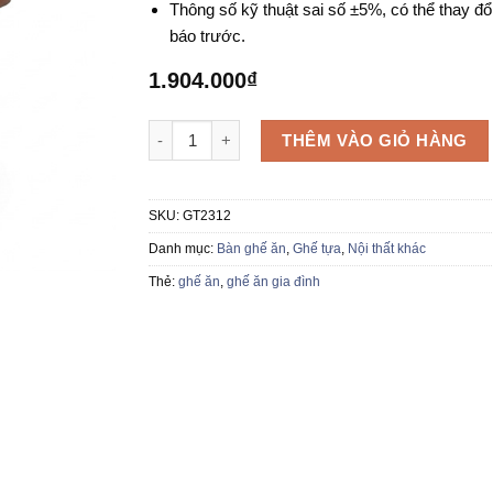
Thông số kỹ thuật sai số ±5%, có thể thay đổ
báo trước.
1.904.000
₫
Ghế ăn GT2312 số lượng
THÊM VÀO GIỎ HÀNG
SKU:
GT2312
Danh mục:
Bàn ghế ăn
,
Ghế tựa
,
Nội thất khác
Thẻ:
ghế ăn
,
ghế ăn gia đình