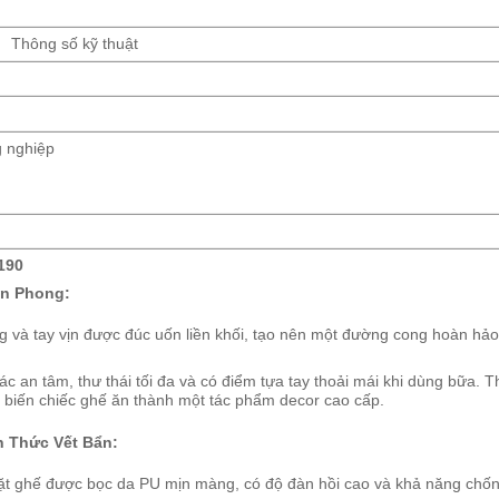
Thông số kỹ thuật
g nghiệp
190
ên Phong:
 và tay vịn được đúc uốn liền khối, tạo nên một đường cong hoàn hảo
c an tâm, thư thái tối đa và có điểm tựa tay thoải mái khi dùng bữa. T
, biến chiếc ghế ăn thành một tác phẩm decor cao cấp.
h Thức Vết Bẩn:
t ghế được bọc da PU mịn màng, có độ đàn hồi cao và khả năng chố