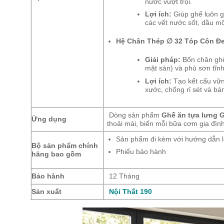
nước vượt trội.
Lợi ích:
Giúp ghế luôn g
các vết nước sốt, dầu mỡ
Hệ Chân Thép
∅
32 Tóp Côn Đe
Giải pháp:
Bốn chân ghế
mặt sàn) và phủ sơn tĩn
Lợi ích:
Tạo kết cấu vững
xước, chống rỉ sét và bá
Dòng sản phẩm
Ghế ăn tựa lưng
Ứng dụng
thoải mái, biến mỗi bữa cơm gia đình
Sản phẩm đi kèm với hướng dẫn l
Bộ sản phẩm chính
Phiếu bảo hành
hãng bao gồm
Bảo hành
12 Tháng
Sản xuất
Nội Thất 190