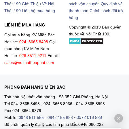
Thất 190
Giới Thiệu Về Nội
sách vận chuyển
Quy định về
Thất 190
Liên hệ mua hàng
thanh toán
Chính sách đổi trả
hàng
LIÊN HỆ MUA HÀNG
Copyright © 2019 Bản quyền
thuộc về Nội Thất 190.
Gọi mua hàng KV Miền Bắc
Hotline:
024. 3665.8498
Gọi
mua hàng KV Miền Nam
Hotline:
028.3511.9211
Email:
sales@noithathoaphat.com
PHÒNG BÁN HÀNG MIỀN BẮC
Toà nhà Nội thất văn phòng - Số 352 Giải Phóng, Hà Nội
Tel:024. 3665 8498 - 024. 3665 8966 - 024. 3665 8993
Fax:024. 3664.9379
-
0972 019 889
Mobile:
0948 511 555
-
0942 155 688
Bộ phận quản lý đại lý các tỉnh phía Bắc:0946.080.222