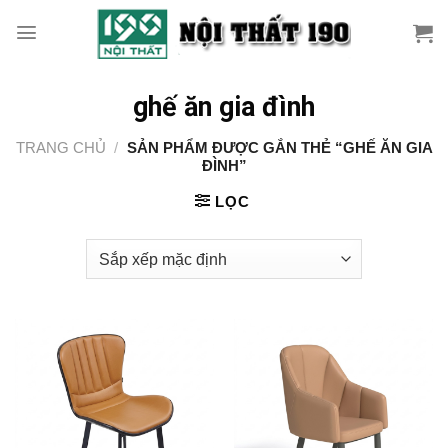
Skip
to
content
ghế ăn gia đình
TRANG CHỦ
/
SẢN PHẨM ĐƯỢC GẮN THẺ “GHẾ ĂN GIA
ĐÌNH”
LỌC