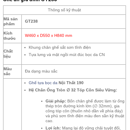
Thông số kỹ thuật
Mã sản
GT238
phẩm
Kích
W460 x D550 x H840 mm
thước
Khung chân ghế sắt sơn tĩnh điện
Chất
Tựa lưng và mặt ngồi mút đúc bọc da CN
liệu
Màu
Đa dạng màu sắc
sắc
Ghế tựa bọc da
Nội Thất 190
Hệ Chân Ống Tròn
∅
32 Tóp Côn Siêu Vững:
Giải pháp:
Bốn chân ghế được làm từ ống
thép tròn đường kính lớn (
∅
32mm), gia
công tóp côn (thuôn nhỏ dần về phía đáy)
và phủ sơn tĩnh điện màu đen sần kỹ thuật
cao.
Lợi ích:
Mang lại độ vững chãi tuyệt đối,