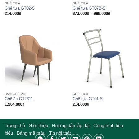
GHẾ TỰA
GHẾ TỰA
Ghế tựa GT02-S
Ghế tựa GT07B-S
Khoảng
214.000
₫
873.000
₫
–
988.000
₫
giá:
từ
873.000₫
đến
988.000₫
BÀN GHẾ ĂN
GHẾ TỰA
Ghế ăn GT2311
Ghế tựa GT01-S
1.904.000
₫
214.000
₫
Trang chủ
Giới thiệu
Hướng dẫn lắp đặt
Công trình tiêu
biểu
Bảng mã màu
Tin nội thất