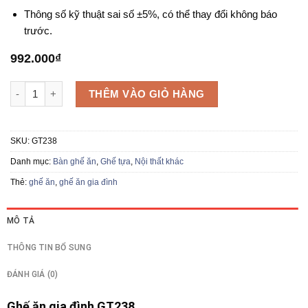
Thông số kỹ thuật sai số ±5%, có thể thay đổi không báo
trước.
992.000
₫
Ghế ăn GT238 số lượng
THÊM VÀO GIỎ HÀNG
SKU:
GT238
Danh mục:
Bàn ghế ăn
,
Ghế tựa
,
Nội thất khác
Thẻ:
ghế ăn
,
ghế ăn gia đình
MÔ TẢ
THÔNG TIN BỔ SUNG
ĐÁNH GIÁ (0)
Ghế ăn gia đình GT238