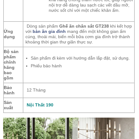
nội trợ dễ dàng lau sạch các vết dầu mỡ,
nước sốt chỉ với một chiếc khăn ẩm.
Dòng sản phẩm
Ghế ăn chân sắt GT238
khi kết hợp
Ứng
với
bàn ăn gia đình
mang đến một không gian ấm
dụng
cúng, thoải mái, biến mỗi bữa cơm gia đình trở thành
khoảng thời gian thư giãn thực sự.
Bộ sản
phẩm
Sản phẩm đi kèm với hướng dẫn lắp đặt, sử dụng.
chính
Phiếu bảo hành
hãng
bao
gồm
Bảo
12 Tháng
hành
Sản
Nội Thất 190
xuất