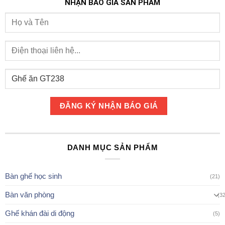
NHẬN BÁO GIÁ SẢN PHẨM
DANH MỤC SẢN PHẨM
Bàn ghế học sinh
(21)
Bàn văn phòng
(3
Ghế khán đài di động
(5)