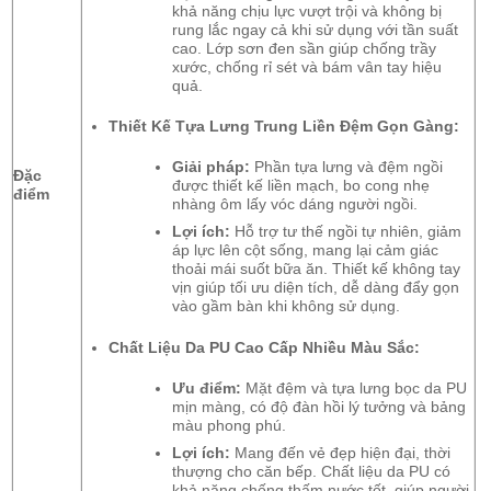
khả năng chịu lực vượt trội và không bị
rung lắc ngay cả khi sử dụng với tần suất
cao. Lớp sơn đen sần giúp chống trầy
xước, chống rỉ sét và bám vân tay hiệu
quả.
Thiết Kế Tựa Lưng Trung Liền Đệm Gọn Gàng:
Giải pháp:
Phần tựa lưng và đệm ngồi
Đặc
được thiết kế liền mạch, bo cong nhẹ
điểm
nhàng ôm lấy vóc dáng người ngồi.
Lợi ích:
Hỗ trợ tư thế ngồi tự nhiên, giảm
áp lực lên cột sống, mang lại cảm giác
thoải mái suốt bữa ăn. Thiết kế không tay
vịn giúp tối ưu diện tích, dễ dàng đẩy gọn
vào gầm bàn khi không sử dụng.
Chất Liệu Da PU Cao Cấp Nhiều Màu Sắc:
Ưu điểm:
Mặt đệm và tựa lưng bọc da PU
mịn màng, có độ đàn hồi lý tưởng và bảng
màu phong phú.
Lợi ích:
Mang đến vẻ đẹp hiện đại, thời
thượng cho căn bếp. Chất liệu da PU có
khả năng chống thấm nước tốt, giúp người