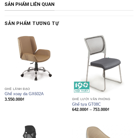
SẢN PHẨM LIÊN QUAN
SẢN PHẨM TƯƠNG TỰ
GHẾ LÃNH ĐẠO
Ghế xoay da GX602A
3.550.000
₫
GHẾ LƯỚI VĂN PHÒNG
Ghế tựa GT08C
Khoảng
642.000
₫
–
753.000
₫
giá:
từ
642.000₫
đến
753.000₫