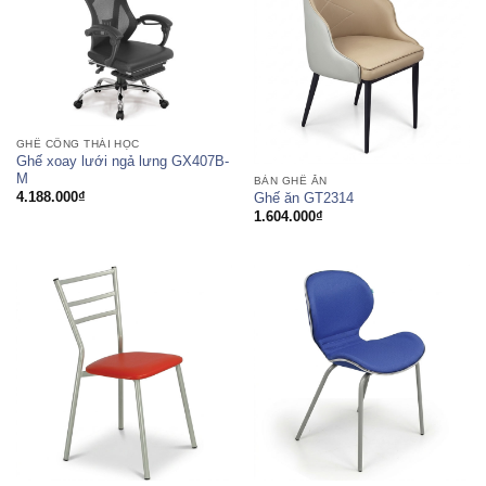
GHẾ CÔNG THÁI HỌC
Ghế xoay lưới ngả lưng GX407B-
M
BÀN GHẾ ĂN
4.188.000
₫
Ghế ăn GT2314
1.604.000
₫