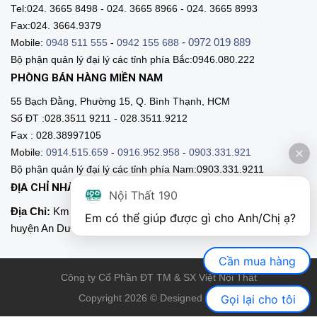
Tel:024. 3665 8498 - 024. 3665 8966 - 024. 3665 8993
Fax:024. 3664.9379
-
0972 019 889
Mobile:
0948 511 555
-
0942 155 688
Bộ phận quản lý đại lý các tỉnh phía Bắc:0946.080.222
PHÒNG BÁN HÀNG MIỀN NAM
55 Bạch Đằng, Phường 15, Q. Bình Thạnh, HCM
Số ĐT :028.3511 9211 - 028.3511.9212
Fax : 028.38997105
Mobile:
0914.515.659
-
0916.952.958
-
0903.331.921
Bộ phận quản lý đại lý các tỉnh phía Nam:0903.331.9211
ĐỊA CHỈ NHÀ MÁY SẢN XUẤT
Nội Thất 190
Địa Chỉ:
Km 89, Quốc lộ 5 , Thôn Mỹ Tranh, xã Nam Sơn,
Em có thể giúp được gì cho Anh/Chị ạ? 
huyện An Dương, Hải Phòng
Cần mua hàng
Công ty Cổ Phần ĐT TM & SX Việt Nội Thất
Gọi lại cho tôi
Copyright 2026 © Designed by VNT