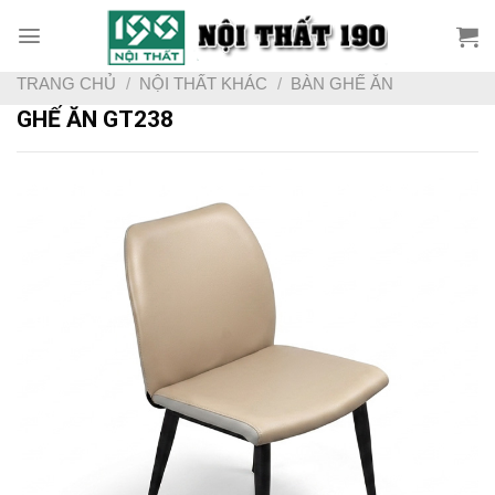
Skip
to
content
TRANG CHỦ
/
NỘI THẤT KHÁC
/
BÀN GHẾ ĂN
GHẾ ĂN GT238