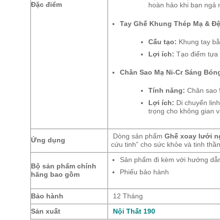
Đặc điểm
hoàn hảo khi bạn ngả 
Tay Ghế Khung Thép Mạ & Đ
Cấu tạo:
Khung tay bằ
Lợi ích:
Tạo điểm tựa t
Chân Sao Mạ Ni-Cr Sáng Bón
Tính năng:
Chân sao 5
Lợi ích:
Di chuyển lin
trọng cho không gian 
Dòng sản phẩm
Ghế xoay lưới 
Ứng dụng
cứu tinh” cho sức khỏe và tinh thầ
Sản phẩm đi kèm với hướng dẫn 
Bộ sản phẩm chính
Phiếu bảo hành
hãng bao gồm
Bảo hành
12 Tháng
Sản xuất
Nội Thất 190