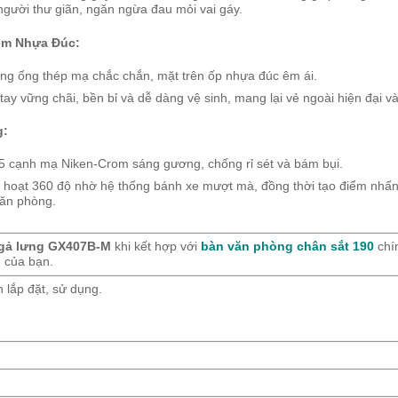
người thư giãn, ngăn ngừa đau mỏi vai gáy.
ệm Nhựa Đúc:
ng ống thép mạ chắc chắn, mặt trên ốp nhựa đúc êm ái.
ay vững chãi, bền bỉ và dễ dàng vệ sinh, mang lại vẻ ngoài hiện đại và
g:
 cạnh mạ Niken-Crom sáng gương, chống rỉ sét và bám bụi.
h hoạt 360 độ nhờ hệ thống bánh xe mượt mà, đồng thời tạo điểm nhấ
văn phòng.
ngả lưng GX407B-M
khi kết hợp với
bàn văn phòng chân sắt 190
chín
n của bạn.
lắp đặt, sử dụng.