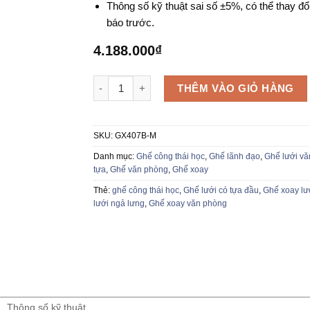
Thông số kỹ thuật sai số ±5%, có thể thay đổ
báo trước.
4.188.000
₫
Ghế xoay lưới ngả lưng GX407B-M số lượng
THÊM VÀO GIỎ HÀNG
SKU:
GX407B-M
Danh mục:
Ghế công thái học
,
Ghế lãnh đạo
,
Ghế lưới v
tựa
,
Ghế văn phòng
,
Ghế xoay
Thẻ:
ghế công thái học
,
Ghế lưới có tựa đầu
,
Ghế xoay lư
lưới ngả lưng
,
Ghế xoay văn phòng
Thông số kỹ thuật