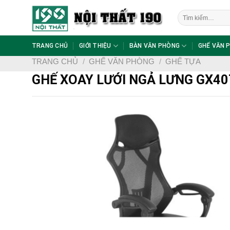
Skip
Tìm
to
kiếm:
content
TRANG CHỦ
GIỚI THIỆU
BÀN VĂN PHÒNG
GHẾ VĂN 
TRANG CHỦ
/
GHẾ VĂN PHÒNG
/
GHẾ TỰA
GHẾ XOAY LƯỚI NGẢ LƯNG GX4