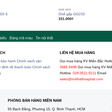
GHẾ GẤP
03-S
Ghế gấp GG233
331.000
₫
 biểu
Bảng mã màu
Tin nội thất
ÁCH
LIÊN HỆ MUA HÀNG
 bảo hành
Chính sách vận
Gọi mua hàng KV Miền Bắc
Hotl
 định về thanh toán
Chính sách
3665.8498
Gọi mua hàng KV Mi
g
Hotline:
028.3511.9211
Email:
sales@noithathoaphat.com
PHÒNG BÁN HÀNG MIỀN NAM
55 Bạch Đằng, Phường 15, Q. Bình Thạnh, HCM