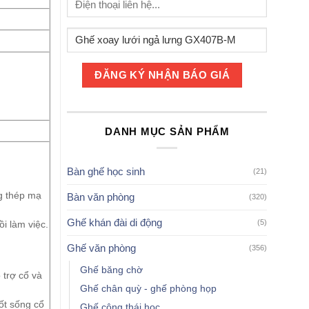
DANH MỤC SẢN PHẨM
Bàn ghế học sinh
(21)
g thép mạ
Bàn văn phòng
(320)
Ghế khán đài di động
(5)
i làm việc.
Ghế văn phòng
(356)
Ghế băng chờ
 trợ cổ và
Ghế chân quỳ - ghế phòng họp
ốt sống cổ
Ghế công thái học