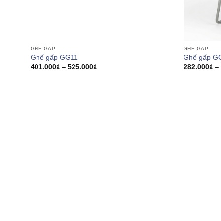
GHẾ GẤP
GHẾ GẤP
Ghế gấp GG11
Ghế gấp G
Khoảng
401.000
₫
–
525.000
₫
282.000
₫
–
giá:
từ
401.000₫
đến
525.000₫