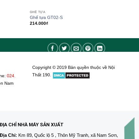
GHẾ TỰA
Ghế tựa GT02-S
214.000
₫
Copyright © 2019 Bản quyền thuộc về Nội
Thất 190.
ine:
024.
ền Nam
ĐỊA CHỈ NHÀ MÁY SẢN XUẤT
Địa Chỉ:
Km 89, Quốc lộ 5 , Thôn Mỹ Tranh, xã Nam Sơn,