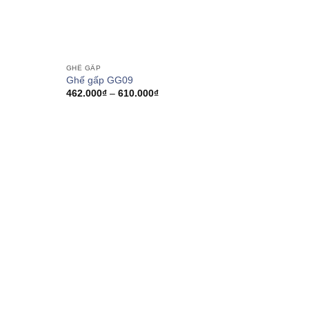
GHẾ GẤP
Ghế gấp GG09
Khoảng
462.000
₫
–
610.000
₫
giá:
từ
462.000₫
đến
610.000₫