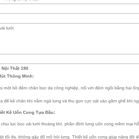
ải lưới
c
Nội Thất 190
út Thông Minh:
ị một bộ đệm chân bọc da công nghiệp, nối với đệm ngồi bằng hai ốn
 để kê chân khi nằm ngả lưng và thu gọn cực sát vào gầm ghế khi ngồ
iết Kế Uốn Cong Tựa Đầu:
hịu lực bọc vải lưới thoáng khí, phần đỉnh lưng uốn cong mềm mại hỗ
ệt tối đa, không gây đổ mồ hôi lưng. Thiết kế uốn cong giúp nâng đỡ đ