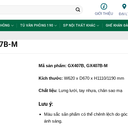
GIỚI THIỆU
ĐẠI L
PHÒNG
TỦ VĂN PHÒNG 190
SP NỘI THẤT KHÁC
GHẾ KHÁN ĐÀ
07B-M
Mã sản phẩm: GX407B, GX407B-M
Kích thước:
W620 x D670 x H1110/1190 mm
Chất liệu
: Lưng lưới, tay nhựa, chân sao mạ
Lưu ý:
Màu sắc sản phẩm có thể chênh lệch do góc
ánh sáng.