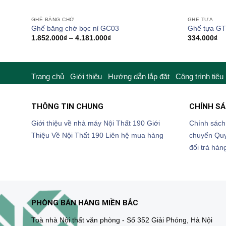
GHẾ BĂNG CHỜ
GHẾ TỰA
Ghế băng chờ bọc nỉ GC03
Ghế tựa GT
Khoảng
1.852.000
₫
–
4.181.000
₫
334.000
₫
giá:
từ
1.852.000₫
đến
4.181.000₫
Trang chủ
Giới thiệu
Hướng dẫn lắp đặt
Công trình tiêu
THÔNG TIN CHUNG
CHÍNH S
Giới thiệu về nhà máy Nội Thất 190
Giới
Chính sách
Thiệu Về Nội Thất 190
Liên hệ mua hàng
chuyển
Quy
đổi trả hàn
PHÒNG BÁN HÀNG MIỀN BẮC
Toà nhà Nội thất văn phòng - Số 352 Giải Phóng, Hà Nội