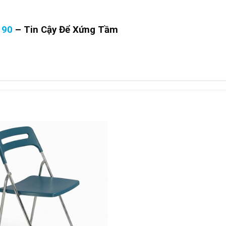
190
–
Tin Cậy Để Xứng Tầm