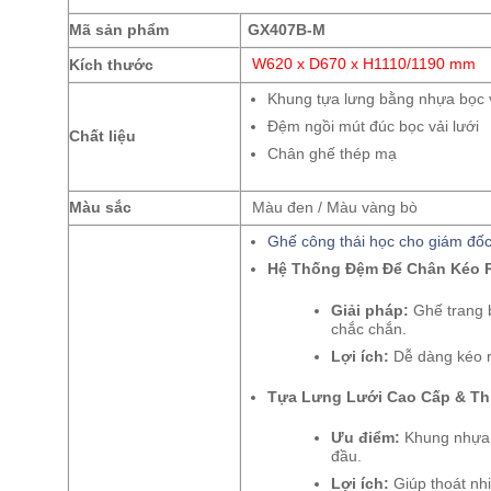
Mã sản phẩm
GX407B-M
Kích thước
W620 x D670 x H1110/1190 mm
Khung tựa lưng bằng nhựa bọc v
Đệm ngồi mút đúc bọc vải lưới
Chất liệu
Chân ghế thép mạ
Màu sắc
Màu đen / Màu vàng bò
Ghế công thái học cho giám đố
Hệ Thống Đệm Để Chân Kéo R
Giải pháp:
Ghế trang b
chắc chắn.
Lợi ích:
Dễ dàng kéo ra
Tựa Lưng Lưới Cao Cấp & Th
Ưu điểm:
Khung nhựa c
đầu.
Lợi ích:
Giúp thoát nhi