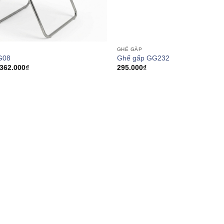
GHẾ GẤP
G08
Ghế gấp GG232
Khoảng
362.000
₫
295.000
₫
giá:
từ
282.000₫
đến
362.000₫