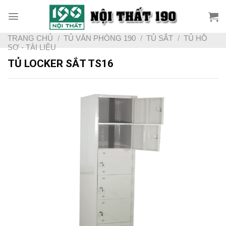
Skip
to
content
TRANG CHỦ
/
TỦ VĂN PHÒNG 190
/
TỦ SẮT
/
TỦ HỒ
SƠ - TÀI LIỆU
TỦ LOCKER SẮT TS16