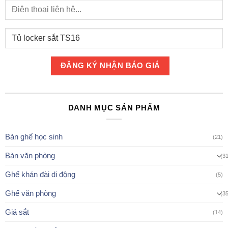
DANH MỤC SẢN PHẨM
Bàn ghế học sinh
(21)
Bàn văn phòng
(3
Ghế khán đài di động
(5)
Ghế văn phòng
(3
Giá sắt
(14)