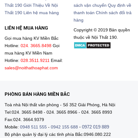
Thất 190
Giới Thiệu Về Nội
sách vận chuyển
Quy định về
Thất 190
Liên hệ mua hàng
thanh toán
Chính sách đổi trả
hàng
LIÊN HỆ MUA HÀNG
Copyright © 2019 Bản quyền
thuộc về Nội Thất 190.
Gọi mua hàng KV Miền Bắc
Hotline:
024. 3665.8498
Gọi
mua hàng KV Miền Nam
Hotline:
028.3511.9211
Email:
sales@noithathoaphat.com
PHÒNG BÁN HÀNG MIỀN BẮC
Toà nhà Nội thất văn phòng - Số 352 Giải Phóng, Hà Nội
Tel:024. 3665 8498 - 024. 3665 8966 - 024. 3665 8993
Fax:024. 3664.9379
-
0972 019 889
Mobile:
0948 511 555
-
0942 155 688
Bộ phận quản lý đại lý các tỉnh phía Bắc:0946.080.222