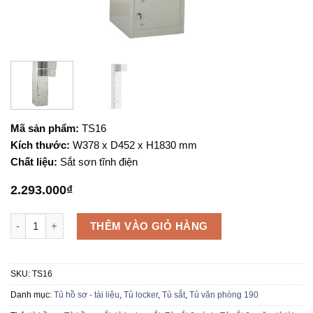
Mã sản phẩm:
TS16
Kích thước:
W378 x D452 x H1830 mm
Chất liệu:
Sắt sơn tĩnh điện
2.293.000
₫
Tủ locker sắt TS16 số lượng
THÊM VÀO GIỎ HÀNG
SKU:
TS16
Danh mục:
Tủ hồ sơ - tài liệu
,
Tủ locker
,
Tủ sắt
,
Tủ văn phòng 190