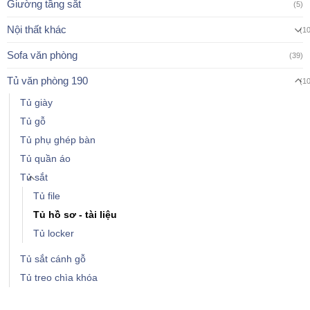
Giường tầng sắt
(5)
Nội thất khác
(1
Sofa văn phòng
(39)
Tủ văn phòng 190
(1
Tủ giày
Tủ gỗ
Tủ phụ ghép bàn
Tủ quần áo
Tủ sắt
Tủ file
Tủ hồ sơ - tài liệu
Tủ locker
Tủ sắt cánh gỗ
Tủ treo chìa khóa