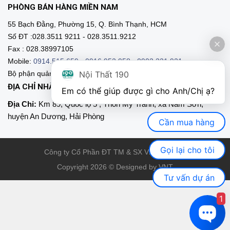
PHÒNG BÁN HÀNG MIỀN NAM
55 Bạch Đằng, Phường 15, Q. Bình Thạnh, HCM
Số ĐT :028.3511 9211 - 028.3511.9212
Fax : 028.38997105
Mobile:
0914.515.659
-
0916.952.958
-
0903.331.921
Nội Thất 190
Bộ phận quản lý đại lý các tỉnh phía Nam:0903.331.9211
ĐỊA CHỈ NHÀ MÁY SẢN XUẤT
Em có thể giúp được gì cho Anh/Chị ạ? 
Địa Chỉ:
Km 89, Quốc lộ 5 , Thôn Mỹ Tranh, xã Nam Sơn,
huyện An Dương, Hải Phòng
Cần mua hàng
Gọi lại cho tôi
Công ty Cổ Phần ĐT TM & SX Việt Nội Thất
Copyright 2026 © Designed by VNT
Tư vấn dự án
1