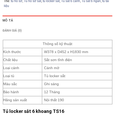
Thẻ:
tủ hồ sơ
,
Tủ hồ sơ sắt
,
tủ locker sắt
,
Tủ sắt 6 cánh
,
Tủ sắt 6 ngăn
,
tủ tài
liệu
MÔ TẢ
ĐÁNH GIÁ (0)
Thông số kỹ thuật
Kích thước
W378 x D452 x H1830 mm
Chất liệu
Sắt sơn tĩnh điện
Loại cánh
Cánh mở
Loại tủ
Tủ locker sắt
Màu sắc
Ghi sáng
Bảo hành
12 Tháng
Hãng sản xuất
Nội thất 190
Tủ locker sắt 6 khoang TS16