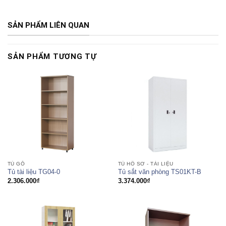
SẢN PHẨM LIÊN QUAN
SẢN PHẨM TƯƠNG TỰ
TỦ HỒ SƠ - TÀI LIỆU
TỦ GỖ
Tủ sắt văn phòng TS01KT-B
Tủ tài liệu TG04-0
3.374.000
₫
2.306.000
₫