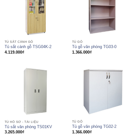
TỦ SẮT CÁNH GỖ
TỦ GỖ
Tủ sắt cánh gỗ TSG04K-2
Tủ gỗ văn phòng TG03-0
4.119.000
₫
1.366.000
₫
TỦ GỖ
TỦ HỒ SƠ - TÀI LIỆU
Tủ gỗ văn phòng TG02-2
Tủ sắt văn phòng TS01KV
1.366.000
₫
3.265.000
₫