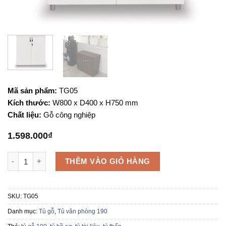
Mã sản phẩm:
TG05
Kích thước:
W800 x D400 x H750 mm
Chất liệu:
Gỗ công nghiệp
1.598.000
₫
Tủ gỗ văn phòng TG05 số lượng
THÊM VÀO GIỎ HÀNG
SKU:
TG05
Danh mục:
Tủ gỗ
,
Tủ văn phòng 190