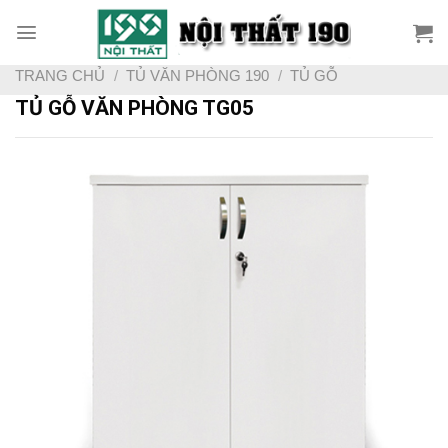
Skip
to
content
TRANG CHỦ
/
TỦ VĂN PHÒNG 190
/
TỦ GỖ
TỦ GỖ VĂN PHÒNG TG05