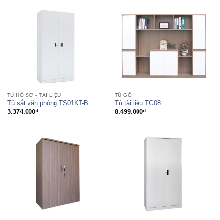
TỦ HỒ SƠ - TÀI LIỆU
TỦ GỖ
Tủ sắt văn phòng TS01KT-B
Tủ tài liệu TG08
3.374.000
₫
8.499.000
₫