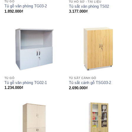
TỦ GỖ
TỦ HỒ SƠ - TÀI LIỆU
Tủ gỗ văn phòng TG03-2
Tủ sắt văn phòng TS02
1.892.000
₫
3.177.000
₫
TỦ GỖ
TỦ SẮT CÁNH GỖ
Tủ gỗ văn phòng TG02-1
Tủ sắt cánh gỗ TSG03-2
1.234.000
₫
2.690.000
₫