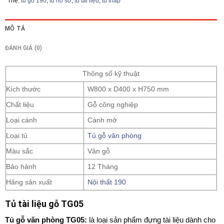
Thẻ:
tủ gỗ 190
,
tủ hồ sơ
,
tủ tài liệu
,
tủ thấp
MÔ TẢ
ĐÁNH GIÁ (0)
Thông số kỹ thuật
Kích thước
W800 x D400 x H750 mm
Chất liệu
Gỗ công nghiệp
Loại cánh
Cánh mở
Loại tủ
Tủ gỗ văn phòng
Màu sắc
Vân gỗ
Bảo hành
12 Tháng
Hãng sản xuất
Nội thất 190
Tủ tài liệu gỗ TG05
Tủ gỗ văn phòng
TG05:
là loại sản phẩm đựng tài liệu dành cho