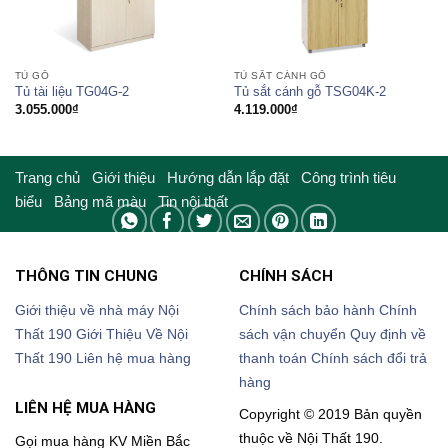
TỦ GỖ
TỦ SẮT CÁNH GỖ
Tủ tài liệu TG04G-2
Tủ sắt cánh gỗ TSG04K-2
3.055.000
₫
4.119.000
₫
Trang chủ
Giới thiệu
Hướng dẫn lắp đặt
Công trình tiêu
biểu
Bảng mã màu
Tin nội thất
THÔNG TIN CHUNG
CHÍNH SÁCH
Giới thiệu về nhà máy Nội
Chính sách bảo hành
Chính
Thất 190
Giới Thiệu Về Nội
sách vận chuyển
Quy định về
Thất 190
Liên hệ mua hàng
thanh toán
Chính sách đổi trả
hàng
LIÊN HỆ MUA HÀNG
Copyright © 2019 Bản quyền
thuộc về Nội Thất 190.
Gọi mua hàng KV Miền Bắc