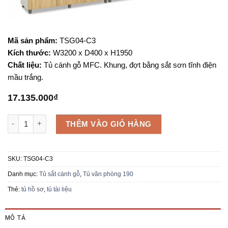
Mã sản phẩm:
TSG04-C3
Kích thước:
W3200 x D400 x H1950
Chất liệu:
Tủ cánh gỗ MFC. Khung, đợt bằng sắt sơn tĩnh điện
mầu trắng.
17.135.000
₫
Tủ sắt cánh gỗ TSG04-C3 số lượng
THÊM VÀO GIỎ HÀNG
SKU:
TSG04-C3
Danh mục:
Tủ sắt cánh gỗ
,
Tủ văn phòng 190
Thẻ:
tủ hồ sơ
,
tủ tài liệu
MÔ TẢ