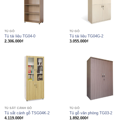
TỦ GỖ
TỦ GỖ
Tủ tài liệu TG04-0
Tủ tài liệu TG04G-2
2.306.000
₫
3.055.000
₫
TỦ SẮT CÁNH GỖ
TỦ GỖ
Tủ sắt cánh gỗ TSG04K-2
Tủ gỗ văn phòng TG03-2
4.119.000
₫
1.892.000
₫