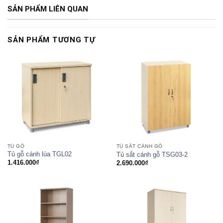
SẢN PHẨM LIÊN QUAN
SẢN PHẨM TƯƠNG TỰ
TỦ GỖ
TỦ SẮT CÁNH GỖ
Tủ gỗ cánh lùa TGL02
Tủ sắt cánh gỗ TSG03-2
1.416.000
₫
2.690.000
₫