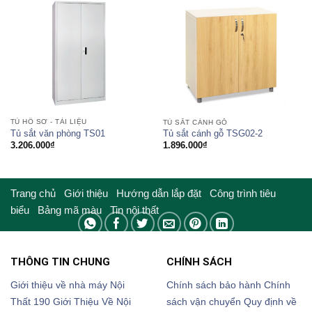
TỦ HỒ SƠ - TÀI LIỆU
TỦ SẮT CÁNH GỖ
Tủ sắt văn phòng TS01
Tủ sắt cánh gỗ TSG02-2
3.206.000
₫
1.896.000
₫
Trang chủ
Giới thiệu
Hướng dẫn lắp đặt
Công trình tiêu
biểu
Bảng mã màu
Tin nội thất
THÔNG TIN CHUNG
CHÍNH SÁCH
Giới thiệu về nhà máy Nội
Chính sách bảo hành
Chính
Thất 190
Giới Thiệu Về Nội
sách vận chuyển
Quy định về