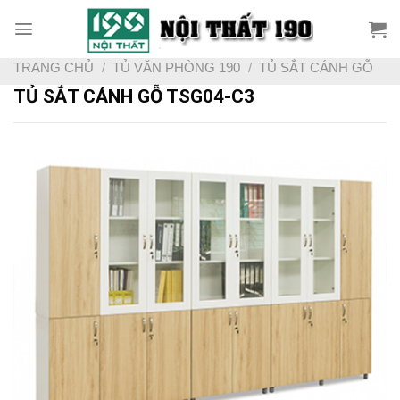
Skip
to
content
TRANG CHỦ
/
TỦ VĂN PHÒNG 190
/
TỦ SẮT CÁNH GỖ
TỦ SẮT CÁNH GỖ TSG04-C3