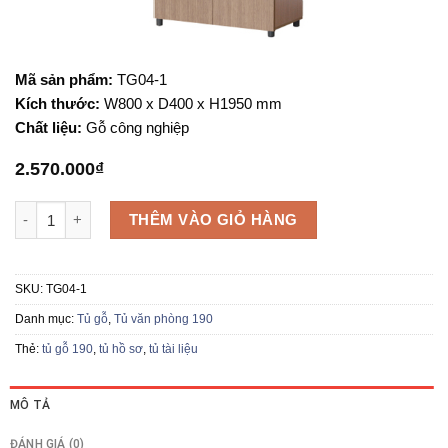
Mã sản phẩm:
TG04-1
Kích thước:
W800 x D400 x H1950 mm
Chất liệu:
Gỗ công nghiệp
2.570.000
₫
Tủ tài liệu TG04-1 số lượng
THÊM VÀO GIỎ HÀNG
SKU:
TG04-1
Danh mục:
Tủ gỗ
,
Tủ văn phòng 190
Thẻ:
tủ gỗ 190
,
tủ hồ sơ
,
tủ tài liệu
MÔ TẢ
ĐÁNH GIÁ (0)