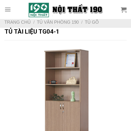
Skip
to
content
TRANG CHỦ
/
TỦ VĂN PHÒNG 190
/
TỦ GỖ
TỦ TÀI LIỆU TG04-1