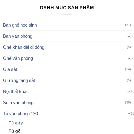
DANH MỤC SẢN PHẨM
Bàn ghế học sinh
(21)
Bàn văn phòng
(3
Ghế khán đài di động
(5)
Ghế văn phòng
(3
Giá sắt
(14)
Giường tầng sắt
(5)
Nội thất khác
(1
Sofa văn phòng
(39)
Tủ văn phòng 190
(1
Tủ giày
Tủ gỗ