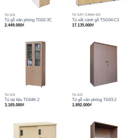
TỦ SẮT CÁNH GỖ
TỦ GỖ
Tủ sắt cánh gỗ TSG04-C3
Tủ gỗ văn phòng TG02-3C
17.135.000
₫
2.449.000
₫
TỦ GỖ
TỦ GỖ
Tủ tài liệu TG04K-2
Tủ gỗ văn phòng TG03-2
3.105.000
₫
1.892.000
₫