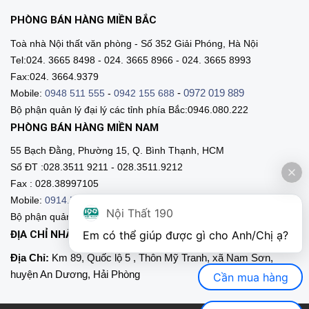
PHÒNG BÁN HÀNG MIỀN BẮC
Toà nhà Nội thất văn phòng - Số 352 Giải Phóng, Hà Nội
Tel:024. 3665 8498 - 024. 3665 8966 - 024. 3665 8993
Fax:024. 3664.9379
-
0972 019 889
Mobile:
0948 511 555
-
0942 155 688
Bộ phận quản lý đại lý các tỉnh phía Bắc:0946.080.222
PHÒNG BÁN HÀNG MIỀN NAM
55 Bạch Đằng, Phường 15, Q. Bình Thạnh, HCM
Số ĐT :028.3511 9211 - 028.3511.9212
Fax : 028.38997105
Mobile:
0914.515.659
-
0916.952.958
-
0903.331.921
Nội Thất 190
Bộ phận quản lý đại lý các tỉnh phía Nam:0903.331.9211
Em có thể giúp được gì cho Anh/Chị ạ? 
ĐỊA CHỈ NHÀ MÁY SẢN XUẤT
Địa Chỉ:
Km 89, Quốc lộ 5 , Thôn Mỹ Tranh, xã Nam Sơn,
huyện An Dương, Hải Phòng
Cần mua hàng