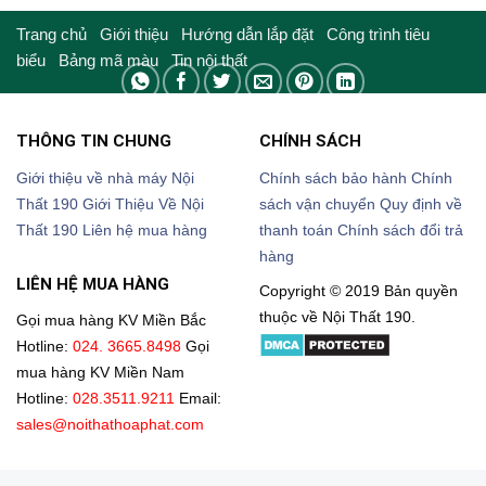
Trang chủ
Giới thiệu
Hướng dẫn lắp đặt
Công trình tiêu
biểu
Bảng mã màu
Tin nội thất
THÔNG TIN CHUNG
CHÍNH SÁCH
Giới thiệu về nhà máy Nội
Chính sách bảo hành
Chính
Thất 190
Giới Thiệu Về Nội
sách vận chuyển
Quy định về
Thất 190
Liên hệ mua hàng
thanh toán
Chính sách đổi trả
hàng
LIÊN HỆ MUA HÀNG
Copyright © 2019 Bản quyền
thuộc về Nội Thất 190.
Gọi mua hàng KV Miền Bắc
Hotline:
024. 3665.8498
Gọi
mua hàng KV Miền Nam
Hotline:
028.3511.9211
Email:
sales@noithathoaphat.com