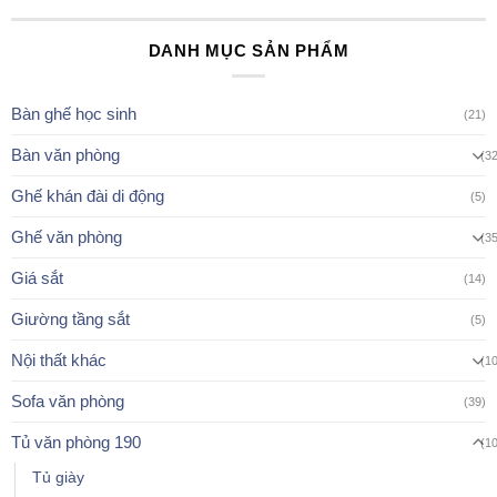
DANH MỤC SẢN PHẨM
Bàn ghế học sinh
(21)
Bàn văn phòng
(3
Ghế khán đài di động
(5)
Ghế văn phòng
(3
Giá sắt
(14)
Giường tầng sắt
(5)
Nội thất khác
(1
Sofa văn phòng
(39)
Tủ văn phòng 190
(1
Tủ giày