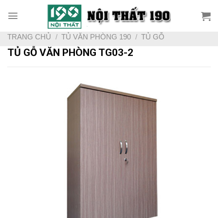
Skip
to
content
TRANG CHỦ
/
TỦ VĂN PHÒNG 190
/
TỦ GỖ
TỦ GỖ VĂN PHÒNG TG03-2