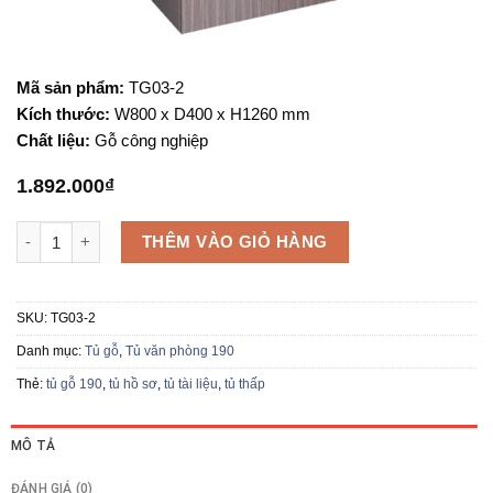
Mã sản phẩm:
TG03-2
Kích thước:
W800 x D400 x H1260 mm
Chất liệu:
Gỗ công nghiệp
1.892.000
₫
Tủ gỗ văn phòng TG03-2 số lượng
THÊM VÀO GIỎ HÀNG
SKU:
TG03-2
Danh mục:
Tủ gỗ
,
Tủ văn phòng 190
Thẻ:
tủ gỗ 190
,
tủ hồ sơ
,
tủ tài liệu
,
tủ thấp
MÔ TẢ
ĐÁNH GIÁ (0)