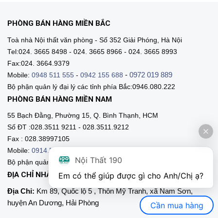
PHÒNG BÁN HÀNG MIỀN BẮC
Toà nhà Nội thất văn phòng - Số 352 Giải Phóng, Hà Nội
Tel:024. 3665 8498 - 024. 3665 8966 - 024. 3665 8993
Fax:024. 3664.9379
-
0972 019 889
Mobile:
0948 511 555
-
0942 155 688
Bộ phận quản lý đại lý các tỉnh phía Bắc:0946.080.222
PHÒNG BÁN HÀNG MIỀN NAM
55 Bạch Đằng, Phường 15, Q. Bình Thạnh, HCM
Số ĐT :028.3511 9211 - 028.3511.9212
Fax : 028.38997105
Mobile:
0914.515.659
-
0916.952.958
-
0903.331.921
Nội Thất 190
Bộ phận quản lý đại lý các tỉnh phía Nam:0903.331.9211
ĐỊA CHỈ NHÀ MÁY SẢN XUẤT
Em có thể giúp được gì cho Anh/Chị ạ? 
Địa Chỉ:
Km 89, Quốc lộ 5 , Thôn Mỹ Tranh, xã Nam Sơn,
huyện An Dương, Hải Phòng
Cần mua hàng