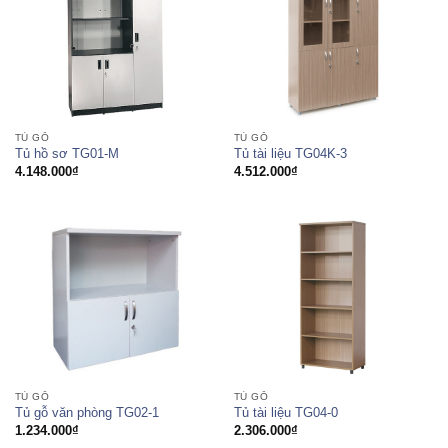
TỦ GỖ
TỦ GỖ
Tủ hồ sơ TG01-M
Tủ tài liệu TG04K-3
4.148.000
₫
4.512.000
₫
TỦ GỖ
TỦ GỖ
Tủ tài liệu TG04-0
Tủ gỗ văn phòng TG02-1
2.306.000
₫
1.234.000
₫