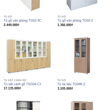
TỦ GỖ
TỦ GỖ
Tủ gỗ văn phòng TG02-3C
Tủ gỗ văn phòng TG02-2
2.449.000
₫
1.366.000
₫
TỦ SẮT CÁNH GỖ
TỦ GỖ
Tủ sắt cánh gỗ TSG04-C3
Tủ tài liệu TG04K-2
17.135.000
₫
3.105.000
₫