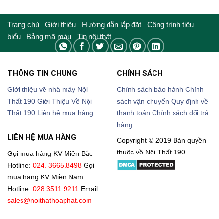
Trang chủ
Giới thiệu
Hướng dẫn lắp đặt
Công trình tiêu
biểu
Bảng mã màu
Tin nội thất
THÔNG TIN CHUNG
CHÍNH SÁCH
Giới thiệu về nhà máy Nội
Chính sách bảo hành
Chính
Thất 190
Giới Thiệu Về Nội
sách vận chuyển
Quy định về
Thất 190
Liên hệ mua hàng
thanh toán
Chính sách đổi trả
hàng
LIÊN HỆ MUA HÀNG
Copyright © 2019 Bản quyền
thuộc về Nội Thất 190.
Gọi mua hàng KV Miền Bắc
Hotline:
024. 3665.8498
Gọi
mua hàng KV Miền Nam
Hotline:
028.3511.9211
Email:
sales@noithathoaphat.com