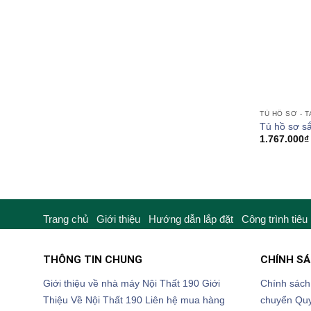
TỦ HỒ SƠ - T
Tủ hồ sơ s
1.767.000
₫
Trang chủ
Giới thiệu
Hướng dẫn lắp đặt
Công trình tiêu
THÔNG TIN CHUNG
CHÍNH S
Giới thiệu về nhà máy Nội Thất 190
Giới
Chính sách
Thiệu Về Nội Thất 190
Liên hệ mua hàng
chuyển
Quy