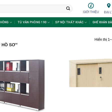
GIỚI THIỆU
ĐẠI L
PHÒNG
TỦ VĂN PHÒNG 190
SP NỘI THẤT KHÁC
GHẾ KHÁN ĐÀ
Hiển thị 1
 HỒ SƠ”