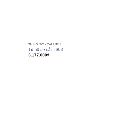
TỦ HỒ SƠ - TÀI LIỆU
Tủ hồ sơ sắt TS03
3.177.000
₫