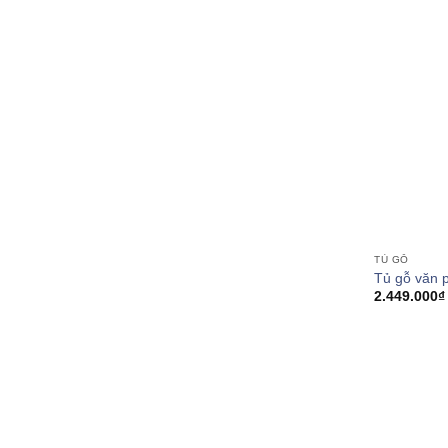
TỦ GỖ
Tủ gỗ văn
2.449.000
₫