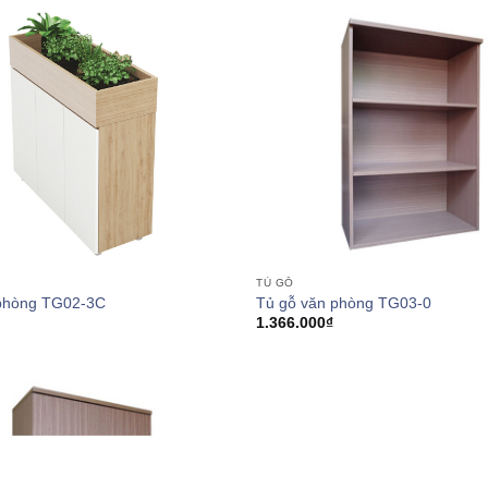
TỦ GỖ
 phòng TG02-3C
Tủ gỗ văn phòng TG03-0
1.366.000
₫