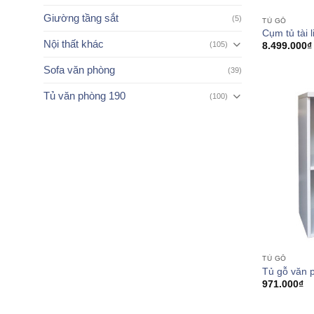
Giường tầng sắt
(5)
TỦ GỖ
Cụm tủ tài 
Nội thất khác
(105)
8.499.000
₫
Sofa văn phòng
(39)
Tủ văn phòng 190
(100)
TỦ GỖ
Tủ gỗ văn 
971.000
₫