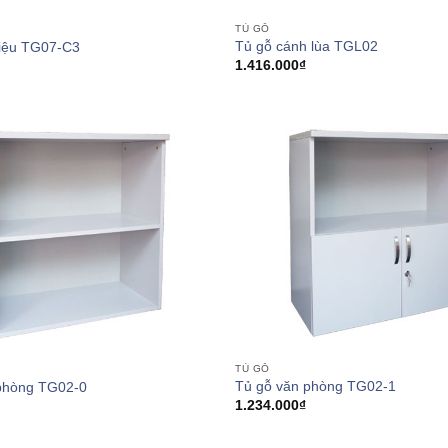
TỦ GỖ
Tủ gỗ cánh lùa TGL02
liệu TG07-C3
1.416.000
₫
TỦ GỖ
Tủ gỗ văn phòng TG02-1
phòng TG02-0
1.234.000
₫