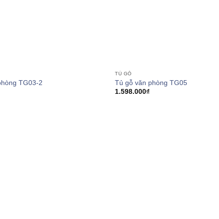
TỦ GỖ
phòng TG03-2
Tủ gỗ văn phòng TG05
1.598.000
₫