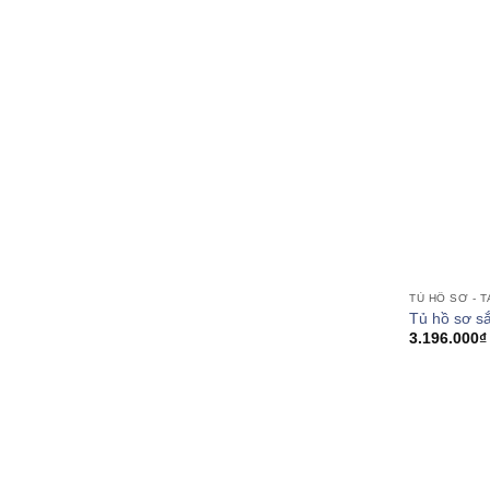
TỦ HỒ SƠ - T
Tủ hồ sơ s
3.196.000
₫