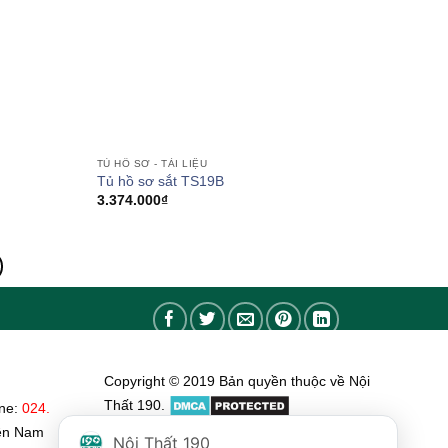
TỦ HỒ SƠ - TÀI LIỆU
Tủ hồ sơ sắt TS19B
3.374.000
₫
Copyright © 2019 Bản quyền thuộc về Nội
Thất 190.
ine:
024.
ền Nam
Nội Thất 190