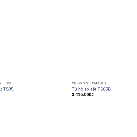
ÀI LIỆU
TỦ HỒ SƠ - TÀI LIỆU
ắt TS05
Tủ hồ sơ sắt TS05B
3.415.000
₫