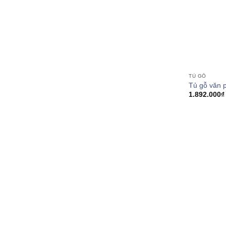
TỦ GỖ
Tủ gỗ văn 
1.892.000
₫