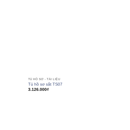
TỦ HỒ SƠ - TÀI LIỆU
Tủ hồ sơ sắt TS07
3.126.000
₫