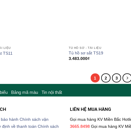
TỦ HỒ SƠ - TÀI LIỆU
ÀI LIỆU
Tủ hồ sơ sắt TS19
ắt TS11
3.483.000
₫
1
2
3
 biểu
Bảng mã màu
Tin nội thất
ÁCH
LIÊN HỆ MUA HÀNG
 bảo hành
Chính sách vận
Gọi mua hàng KV Miền Bắc
Hotl
 định về thanh toán
Chính sách
3665.8498
Gọi mua hàng KV Mi