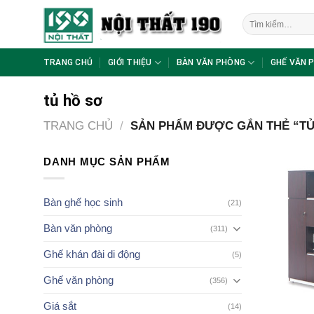
Skip
Tìm
to
kiếm:
content
TRANG CHỦ
GIỚI THIỆU
BÀN VĂN PHÒNG
GHẾ VĂN 
tủ hồ sơ
TRANG CHỦ
/
SẢN PHẨM ĐƯỢC GẮN THẺ “TỦ
DANH MỤC SẢN PHẨM
Bàn ghế học sinh
(21)
Bàn văn phòng
(311)
Ghế khán đài di động
(5)
Ghế văn phòng
(356)
Giá sắt
(14)