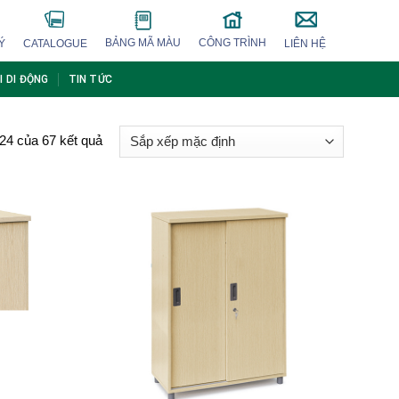
BẢNG MÃ MÀU
CÔNG TRÌNH
Ý
CATALOGUE
LIÊN HỆ
I DI ĐỘNG
TIN TỨC
–24 của 67 kết quả