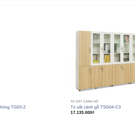
TỦ SẮT CÁNH GỖ
Tủ sắt cánh gỗ TSG04-C3
phòng TG03-2
17.135.000
₫