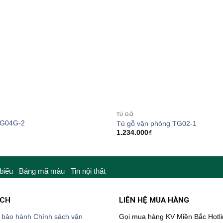
TỦ GỖ
 TG04G-2
Tủ gỗ văn phòng TG02-1
1.234.000
₫
 biểu
Bảng mã màu
Tin nội thất
ÁCH
LIÊN HỆ MUA HÀNG
 bảo hành
Chính sách vận
Gọi mua hàng KV Miền Bắc
Hotl