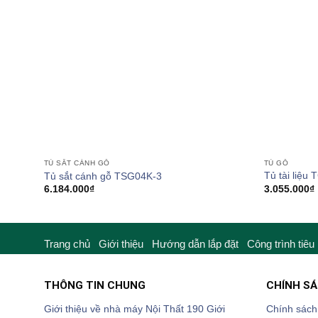
TỦ GỖ
TỦ SẮT CÁNH GỖ
Tủ tài liệu
Tủ sắt cánh gỗ TSG04K-3
3.055.000
₫
6.184.000
₫
Trang chủ
Giới thiệu
Hướng dẫn lắp đặt
Công trình tiêu
THÔNG TIN CHUNG
CHÍNH S
Giới thiệu về nhà máy Nội Thất 190
Giới
Chính sách