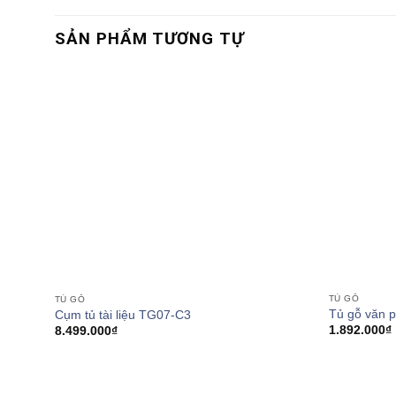
SẢN PHẨM TƯƠNG TỰ
TỦ GỖ
TỦ GỖ
Tủ gỗ văn 
Cụm tủ tài liệu TG07-C3
1.892.000
₫
8.499.000
₫