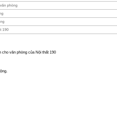
 văn phòng
ng
áng
ất 190
ành cho văn phòng của Nội thất 190
động.