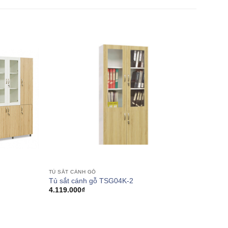
TỦ SẮT CÁNH GỖ
Tủ sắt cánh gỗ TSG04K-2
4.119.000
₫