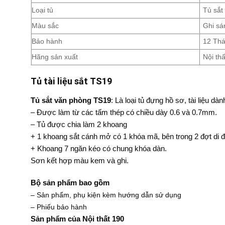
Loại tủ
Tủ sắt
Màu sắc
Ghi sá
Bảo hành
12 Th
Hãng sản xuất
Nội th
Tủ tài liệu sắt TS19
Tủ sắt văn phòng
TS19
: Là loại tủ đựng hồ sơ, tài liệu d
– Được làm từ các tấm thép có chiều dày 0.6 và 0.7mm.
– Tủ được chia làm 2 khoang
+ 1 khoang sắt cánh mở có 1 khóa mã, bên trong 2 đợt di 
+ Khoang 7 ngăn kéo có chung khóa dàn.
Sơn kết hợp màu kem và ghi.
Bộ sản phẩm bao gồm
– Sản phẩm, phụ kiện kèm hướng dẫn sử dụng
– Phiếu bảo hành
Sản phẩm của Nội thất 190