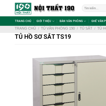
Skip
Tìm
to
kiếm:
content
TRANG CHỦ
GIỚI THIỆU
BÀN VĂN PHÒNG
GHẾ VĂN 
TRANG CHỦ
/
TỦ VĂN PHÒNG 190
/
TỦ SẮT
/
TỦ H
TỦ HỒ SƠ SẮT TS19