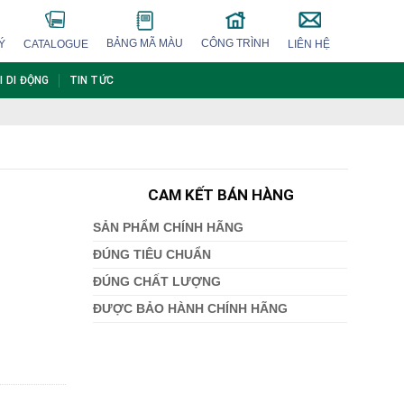
BẢNG MÃ MÀU
CÔNG TRÌNH
Ý
CATALOGUE
LIÊN HỆ
I DI ĐỘNG
TIN TỨC
CAM KẾT BÁN HÀNG
SẢN PHẨM CHÍNH HÃNG
ĐÚNG TIÊU CHUẨN
ĐÚNG CHẤT LƯỢNG
ĐƯỢC BẢO HÀNH CHÍNH HÃNG