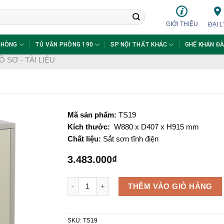
GIỚI THIỆU
ĐẠI L
PHÒNG
TỦ VĂN PHÒNG 190
SP NỘI THẤT KHÁC
GHẾ KHÁN ĐÀ
Ồ SƠ - TÀI LIỆU
Mã sản phẩm:
TS19
Kích thước:
W880 x D407 x H915 mm
Chất liệu:
Sắt sơn tĩnh điện
3.483.000
₫
Tủ hồ sơ sắt TS19 số lượng
THÊM VÀO GIỎ HÀNG
SKU:
TS19