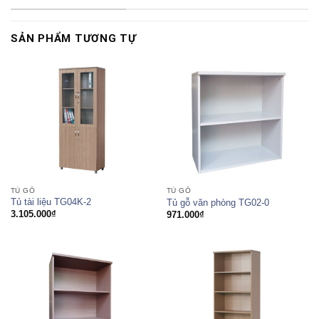
SẢN PHẨM TƯƠNG TỰ
TỦ GỖ
TỦ GỖ
Tủ tài liệu TG04K-2
Tủ gỗ văn phòng TG02-0
3.105.000
₫
971.000
₫