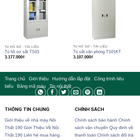
TỦ HỒ SƠ - TÀI LIỆU
TỦ HỒ SƠ - TÀI LIỆU
Tủ sắt văn phòng TS01KT
Tủ hồ sơ sắt TS03
3.107.000
₫
3.177.000
₫
Trang chủ
Giới thiệu
Hướng dẫn lắp đặt
Công trình tiêu
biểu
Bảng mã màu
Tin nội thất
THÔNG TIN CHUNG
CHÍNH SÁCH
Giới thiệu về nhà máy Nội
Chính sách bảo hành
Chính
Thất 190
Giới Thiệu Về Nội
sách vận chuyển
Quy định về
Thất 190
Liên hệ mua hàng
thanh toán
Chính sách đổi trả