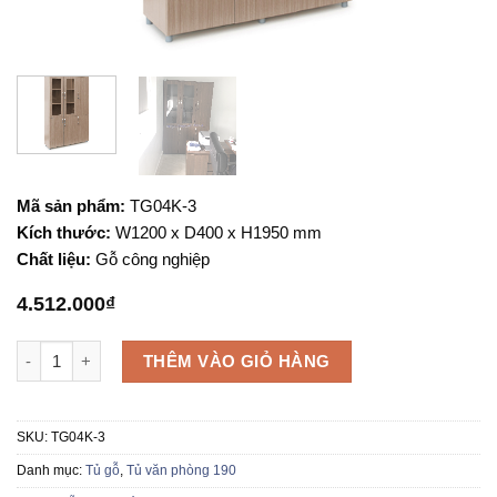
Mã sản phẩm:
TG04K-3
Kích thước:
W1200 x D400 x H1950 mm
Chất liệu:
Gỗ công nghiệp
4.512.000
₫
Tủ tài liệu TG04K-3 số lượng
THÊM VÀO GIỎ HÀNG
SKU:
TG04K-3
Danh mục:
Tủ gỗ
,
Tủ văn phòng 190