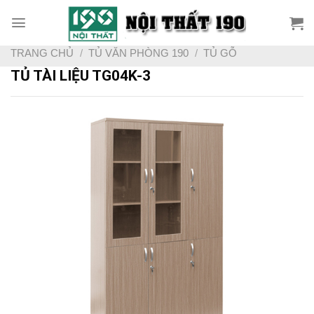
Skip
to
content
TRANG CHỦ
/
TỦ VĂN PHÒNG 190
/
TỦ GỖ
TỦ TÀI LIỆU TG04K-3