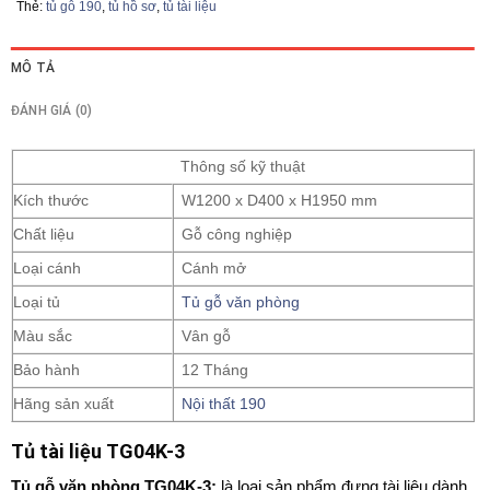
Thẻ:
tủ gỗ 190
,
tủ hồ sơ
,
tủ tài liệu
MÔ TẢ
ĐÁNH GIÁ (0)
Thông số kỹ thuật
Kích thước
W1200 x D400 x H1950 mm
Chất liệu
Gỗ công nghiệp
Loại cánh
Cánh mở
Loại tủ
Tủ gỗ văn phòng
Màu sắc
Vân gỗ
Bảo hành
12 Tháng
Hãng sản xuất
Nội thất 190
Tủ tài liệu TG04K-3
Tủ gỗ văn phòng
TG04K-3:
là loại sản phẩm đựng tài liệu dành