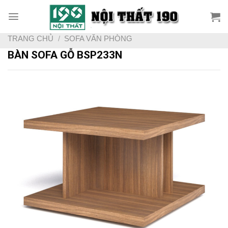
Skip
to
content
TRANG CHỦ
/
SOFA VĂN PHÒNG
BÀN SOFA GỖ BSP233N