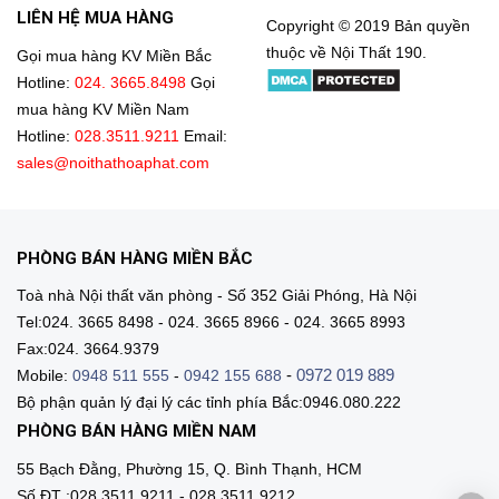
LIÊN HỆ MUA HÀNG
Copyright © 2019 Bản quyền
thuộc về Nội Thất 190.
Gọi mua hàng KV Miền Bắc
Hotline:
024. 3665.8498
Gọi
mua hàng KV Miền Nam
Hotline:
028.3511.9211
Email:
sales@noithathoaphat.com
PHÒNG BÁN HÀNG MIỀN BẮC
Toà nhà Nội thất văn phòng - Số 352 Giải Phóng, Hà Nội
Tel:024. 3665 8498 - 024. 3665 8966 - 024. 3665 8993
Fax:024. 3664.9379
-
0972 019 889
Mobile:
0948 511 555
-
0942 155 688
Bộ phận quản lý đại lý các tỉnh phía Bắc:0946.080.222
PHÒNG BÁN HÀNG MIỀN NAM
55 Bạch Đằng, Phường 15, Q. Bình Thạnh, HCM
Số ĐT :028.3511 9211 - 028.3511.9212