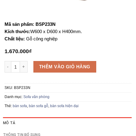
Mã sản phẩm: BSP233N
Kích thước:
W600 x D600 x H400mm.
Chất liệu:
Gỗ công nghiệp
1.670.000
₫
Bàn sofa gỗ BSP233N số lượng
THÊM VÀO GIỎ HÀNG
SKU:
BSP233N
Danh mục:
Sofa văn phòng
Thẻ:
bàn sofa
,
bàn sofa gỗ
,
bàn sofa hiện đại
MÔ TẢ
THÔNG TIN BỔ SUNG