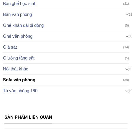
Bàn ghế học sinh
(21)
Bàn văn phòng
(3
Ghế khán đài di động
(5)
Ghế văn phòng
(3
Giá sắt
(14)
Giường tầng sắt
(5)
Nội thất khác
(1
Sofa văn phòng
(39)
Tủ văn phòng 190
(1
SẢN PHẨM LIÊN QUAN