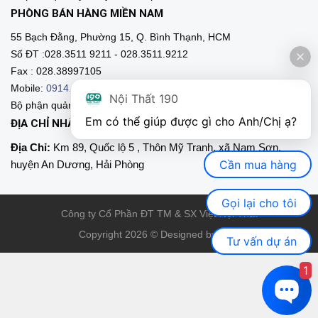
PHÒNG BÁN HÀNG MIỀN NAM
55 Bạch Đằng, Phường 15, Q. Bình Thạnh, HCM
Số ĐT :028.3511 9211 - 028.3511.9212
Fax : 028.38997105
Mobile:
0914.515.659
-
0916.952.958
-
0903.331.921
Nội Thất 190
Bộ phận quản lý đại lý các tỉnh phía Nam:0903.331.9211
Em có thể giúp được gì cho Anh/Chị ạ? 
ĐỊA CHỈ NHÀ MÁY SẢN XUẤT
Địa Chỉ:
Km 89, Quốc lộ 5 , Thôn Mỹ Tranh, xã Nam Sơn,
Cần mua hàng
huyện An Dương, Hải Phòng
Gọi lại cho tôi
Công ty Cổ Phần ĐT TM & SX Việt Nội Thất
Copyright 2026 © Designed by VNT
Tư vấn dự án
1