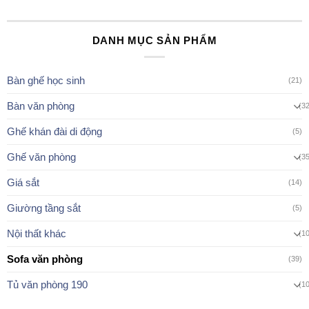
DANH MỤC SẢN PHẨM
Bàn ghế học sinh
(21)
Bàn văn phòng
(3
Ghế khán đài di động
(5)
Ghế văn phòng
(3
Giá sắt
(14)
Giường tầng sắt
(5)
Nội thất khác
(1
Sofa văn phòng
(39)
Tủ văn phòng 190
(1