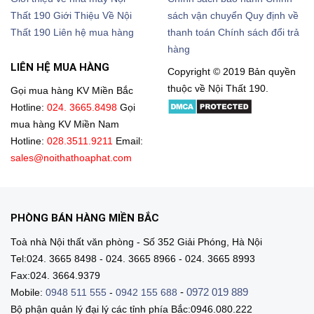
Thất 190
Giới Thiệu Về Nội
sách vận chuyển
Quy định về
Thất 190
Liên hệ mua hàng
thanh toán
Chính sách đổi trả
hàng
LIÊN HỆ MUA HÀNG
Copyright © 2019 Bản quyền
thuộc về Nội Thất 190.
Gọi mua hàng KV Miền Bắc
Hotline:
024. 3665.8498
Gọi
mua hàng KV Miền Nam
Hotline:
028.3511.9211
Email:
sales@noithathoaphat.com
PHÒNG BÁN HÀNG MIỀN BẮC
Toà nhà Nội thất văn phòng - Số 352 Giải Phóng, Hà Nội
Tel:024. 3665 8498 - 024. 3665 8966 - 024. 3665 8993
Fax:024. 3664.9379
-
0972 019 889
Mobile:
0948 511 555
-
0942 155 688
Bộ phận quản lý đại lý các tỉnh phía Bắc:0946.080.222