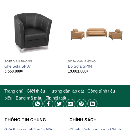
SOFA VĂN PHÒNG
SOFA VĂN PHÒNG
Ghế Sofa SP07
Bộ Sofa SP04
3.550.000
₫
19.001.000
₫
Trang chủ
Giới thiệu
Hướng dẫn lắp đặt
Công trình tiêu
biểu
Bảng mã màu
Tin nội thất
THÔNG TIN CHUNG
CHÍNH SÁCH
Giới thiệu về nhà máy Nội
Chính sách bảo hành
Chính