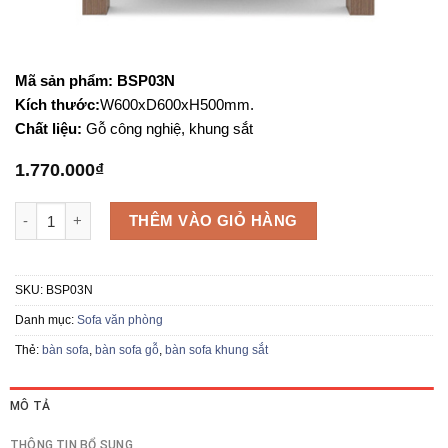
Mã sản phẩm: BSP03N
Kích thước:
W600xD600xH500mm.
Chất liệu:
Gỗ công nghiệ, khung sắt
1.770.000
₫
Bàn sofa gỗ BSP03N số lượng
THÊM VÀO GIỎ HÀNG
SKU:
BSP03N
Danh mục:
Sofa văn phòng
Thẻ:
bàn sofa
,
bàn sofa gỗ
,
bàn sofa khung sắt
MÔ TẢ
THÔNG TIN BỔ SUNG