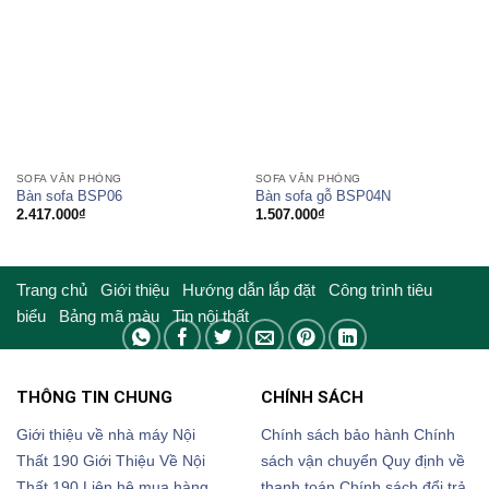
SOFA VĂN PHÒNG
SOFA VĂN PHÒNG
Bàn sofa BSP06
Bàn sofa gỗ BSP04N
2.417.000
₫
1.507.000
₫
Trang chủ
Giới thiệu
Hướng dẫn lắp đặt
Công trình tiêu
biểu
Bảng mã màu
Tin nội thất
THÔNG TIN CHUNG
CHÍNH SÁCH
Giới thiệu về nhà máy Nội
Chính sách bảo hành
Chính
Thất 190
Giới Thiệu Về Nội
sách vận chuyển
Quy định về
Thất 190
Liên hệ mua hàng
thanh toán
Chính sách đổi trả