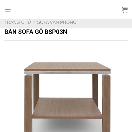
Skip
to
content
TRANG CHỦ
/
SOFA VĂN PHÒNG
BÀN SOFA GỖ BSP03N