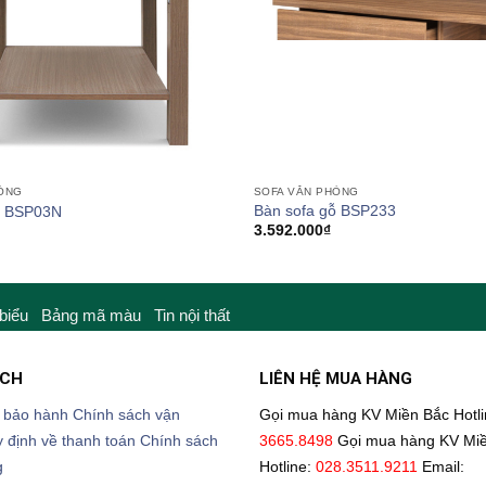
SOFA VĂN PHÒNG
HÒNG
Bàn sofa gỗ BSP233
ỗ BSP03N
3.592.000
₫
 biểu
Bảng mã màu
Tin nội thất
ÁCH
LIÊN HỆ MUA HÀNG
 bảo hành
Chính sách vận
Gọi mua hàng KV Miền Bắc
Hotl
 định về thanh toán
Chính sách
3665.8498
Gọi mua hàng KV Mi
g
Hotline:
028.3511.9211
Email: