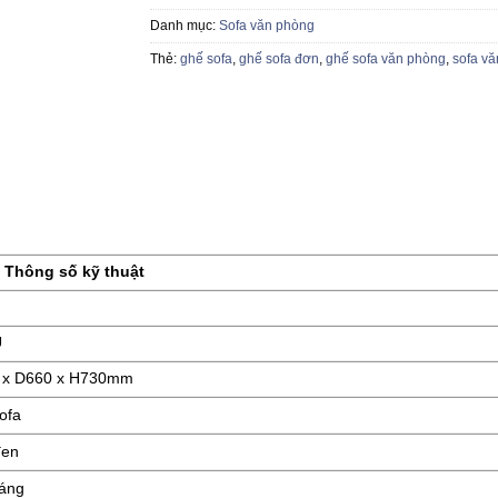
Danh mục:
Sofa văn phòng
Thẻ:
ghế sofa
,
ghế sofa đơn
,
ghế sofa văn phòng
,
sofa v
Thông số kỹ thuật
U
 x D660 x H730mm
ofa
đen
áng