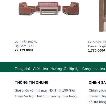
SOFA VĂN PHÒNG
SOFA VĂN P
Bộ Sofa SP05
Bàn sofa g
22.179.000
₫
1.770.000
₫
Trang chủ
Giới thiệu
Hướng dẫn lắp đặt
Công trình tiêu
THÔNG TIN CHUNG
CHÍNH S
Giới thiệu về nhà máy Nội Thất 190
Giới
Chính sách
Thiệu Về Nội Thất 190
Liên hệ mua hàng
chuyển
Quy
đổi trả hàn