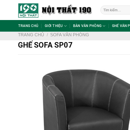
Skip
Tìm
to
kiếm:
content
TRANG CHỦ
GIỚI THIỆU
BÀN VĂN PHÒNG
GHẾ VĂN 
TRANG CHỦ
/
SOFA VĂN PHÒNG
GHẾ SOFA SP07