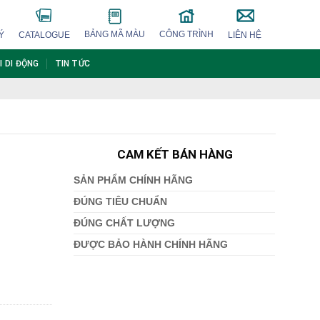
BẢNG MÃ MÀU
CÔNG TRÌNH
Ý
CATALOGUE
LIÊN HỆ
I DI ĐỘNG
TIN TỨC
CAM KẾT BÁN HÀNG
SẢN PHẨM CHÍNH HÃNG
ĐÚNG TIÊU CHUẨN
ĐÚNG CHẤT LƯỢNG
ĐƯỢC BẢO HÀNH CHÍNH HÃNG