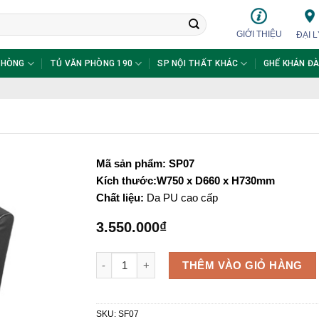
GIỚI THIỆU
ĐẠI L
PHÒNG
TỦ VĂN PHÒNG 190
SP NỘI THẤT KHÁC
GHẾ KHÁN ĐÀ
Mã sản phẩm: SP07
Kích thước:W750 x D660 x H730mm
Chất liệu:
Da PU cao cấp
3.550.000
₫
Ghế Sofa SP07 số lượng
THÊM VÀO GIỎ HÀNG
SKU:
SF07