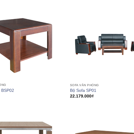
HÒNG
SOFA VĂN PHÒNG
ỗ BSP02
Bộ Sofa SP01
22.179.000
₫