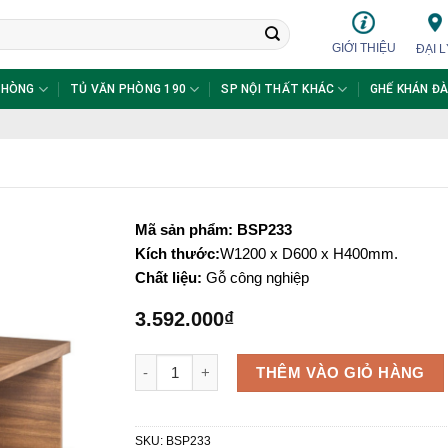
GIỚI THIỆU
ĐẠI L
PHÒNG
TỦ VĂN PHÒNG 190
SP NỘI THẤT KHÁC
GHẾ KHÁN ĐÀ
Mã sản phẩm: BSP233
Kích thước:
W1200 x D600 x H400mm.
Chất liệu:
Gỗ công nghiệp
3.592.000
₫
Bàn sofa gỗ BSP233 số lượng
THÊM VÀO GIỎ HÀNG
SKU:
BSP233