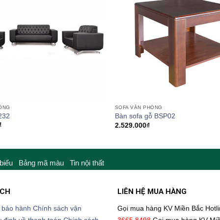
HÒNG
SOFA VĂN PHÒNG
232
Bàn sofa gỗ BSP02
₫
2.529.000
₫
 biểu
Bảng mã màu
Tin nội thất
ÁCH
LIÊN HỆ MUA HÀNG
 bảo hành
Chính sách vận
Gọi mua hàng KV Miền Bắc
Hotl