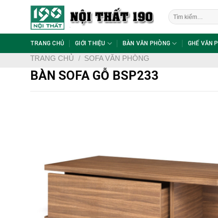
Skip
Tìm
to
kiếm:
content
TRANG CHỦ
GIỚI THIỆU
BÀN VĂN PHÒNG
GHẾ VĂN 
TRANG CHỦ
/
SOFA VĂN PHÒNG
BÀN SOFA GỖ BSP233