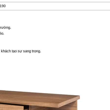
 190
 trường.
éo.
khách tạo sự sang trọng.