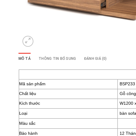
MÔ TẢ
THÔNG TIN BỔ SUNG
ĐÁNH GIÁ (0)
Mã sản phẩm
BSP233
Chất liệu
Gỗ công
Kích thước
W1200 
Loại
bàn sof
Màu sắc
Bảo hành
12 Thán