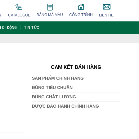
BẢNG MÃ MÀU
CÔNG TRÌNH
Ý
CATALOGUE
LIÊN HỆ
I DI ĐỘNG
TIN TỨC
CAM KẾT BÁN HÀNG
SẢN PHẨM CHÍNH HÃNG
ĐÚNG TIÊU CHUẨN
ĐÚNG CHẤT LƯỢNG
ĐƯỢC BẢO HÀNH CHÍNH HÃNG