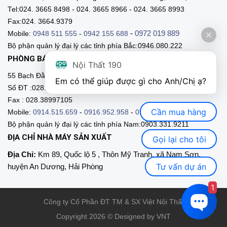
Tel:024. 3665 8498 - 024. 3665 8966 - 024. 3665 8993
Fax:024. 3664.9379
-
0972 019 889
Mobile:
0948 511 555
-
0942 155 688
Bộ phận quản lý đại lý các tỉnh phía Bắc:0946.080.222
PHÒNG BÁN HÀNG MIỀN NAM
Nội Thất 190
55 Bạch Đằng, Phường 15, Q. Bình Thạnh, HCM
Em có thể giúp được gì cho Anh/Chị ạ? 
Số ĐT :028.3511 9211 - 028.3511.9212
Fax : 028.38997105
Cần mua hàng
Mobile:
0914.515.659
-
0916.952.958
-
0903.331.921
Bộ phận quản lý đại lý các tỉnh phía Nam:0903.331.9211
ĐỊA CHỈ NHÀ MÁY SẢN XUẤT
Gọi lại cho tôi
Địa Chỉ:
Km 89, Quốc lộ 5 , Thôn Mỹ Tranh, xã Nam Sơn,
Tư vấn dự án
huyện An Dương, Hải Phòng
1
Công ty Cổ Phần ĐT TM & SX Việt Nội Thất
Copyright 2026 © Designed by VNT