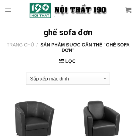
Skip
to
content
ghế sofa đơn
TRANG CHỦ
/
SẢN PHẨM ĐƯỢC GẮN THẺ “GHẾ SOFA
ĐƠN”
LỌC