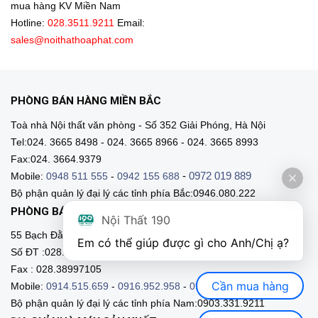
mua hàng KV Miền Nam
Hotline:
028.3511.9211
Email:
sales@noithathoaphat.com
PHÒNG BÁN HÀNG MIỀN BẮC
Toà nhà Nội thất văn phòng - Số 352 Giải Phóng, Hà Nội
Tel:024. 3665 8498 - 024. 3665 8966 - 024. 3665 8993
Fax:024. 3664.9379
-
0972 019 889
Mobile:
0948 511 555
-
0942 155 688
Bộ phận quản lý đại lý các tỉnh phía Bắc:0946.080.222
PHÒNG BÁN HÀNG MIỀN NAM
Nội Thất 190
55 Bạch Đằng, Phường 15, Q. Bình Thạnh, HCM
Em có thể giúp được gì cho Anh/Chị ạ? 
Số ĐT :028.3511 9211 - 028.3511.9212
Fax : 028.38997105
Cần mua hàng
Mobile:
0914.515.659
-
0916.952.958
-
0903.331.921
Bộ phận quản lý đại lý các tỉnh phía Nam:0903.331.9211