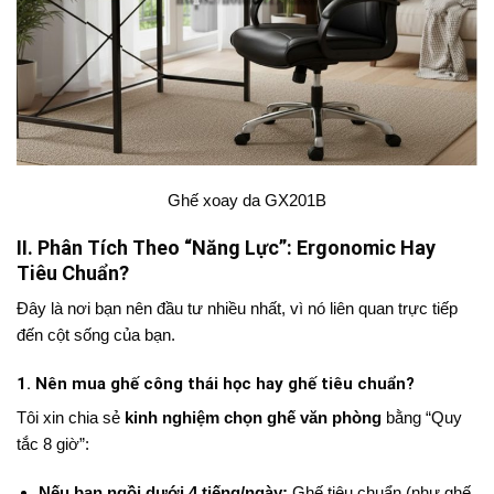
Ghế xoay da GX201B
II. Phân Tích Theo “Năng Lực”: Ergonomic Hay
Tiêu Chuẩn?
Đây là nơi bạn nên đầu tư nhiều nhất, vì nó liên quan trực tiếp
đến cột sống của bạn.
1. Nên mua ghế công thái học hay ghế tiêu chuẩn?
Tôi xin chia sẻ
kinh nghiệm chọn ghế văn phòng
bằng “Quy
tắc 8 giờ”:
Nếu bạn ngồi dưới 4 tiếng/ngày:
Ghế tiêu chuẩn (như ghế