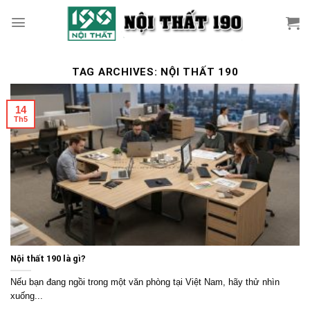
Skip
to
content
TAG ARCHIVES:
NỘI THẤT 190
14
Th5
Nội thất 190 là gì?
Nếu bạn đang ngồi trong một văn phòng tại Việt Nam, hãy thử nhìn
xuống...