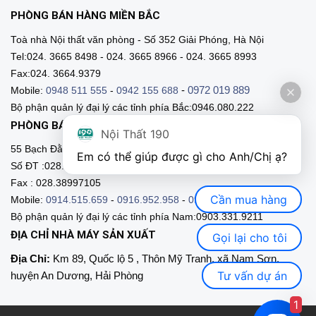
PHÒNG BÁN HÀNG MIỀN BẮC
Toà nhà Nội thất văn phòng - Số 352 Giải Phóng, Hà Nội
Tel:024. 3665 8498 - 024. 3665 8966 - 024. 3665 8993
Fax:024. 3664.9379
-
0972 019 889
Mobile:
0948 511 555
-
0942 155 688
Bộ phận quản lý đại lý các tỉnh phía Bắc:0946.080.222
PHÒNG BÁN HÀNG MIỀN NAM
Nội Thất 190
55 Bạch Đằng, Phường 15, Q. Bình Thạnh, HCM
Em có thể giúp được gì cho Anh/Chị ạ? 
Số ĐT :028.3511 9211 - 028.3511.9212
Fax : 028.38997105
Cần mua hàng
Mobile:
0914.515.659
-
0916.952.958
-
0903.331.921
Bộ phận quản lý đại lý các tỉnh phía Nam:0903.331.9211
ĐỊA CHỈ NHÀ MÁY SẢN XUẤT
Gọi lại cho tôi
Địa Chỉ:
Km 89, Quốc lộ 5 , Thôn Mỹ Tranh, xã Nam Sơn,
Tư vấn dự án
huyện An Dương, Hải Phòng
1