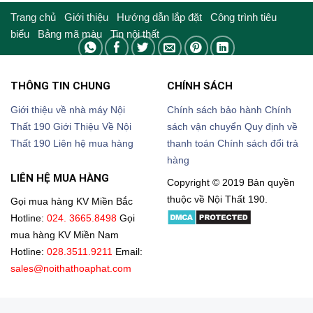
Trang chủ
Giới thiệu
Hướng dẫn lắp đặt
Công trình tiêu
biểu
Bảng mã màu
Tin nội thất
THÔNG TIN CHUNG
CHÍNH SÁCH
Giới thiệu về nhà máy Nội
Chính sách bảo hành
Chính
Thất 190
Giới Thiệu Về Nội
sách vận chuyển
Quy định về
Thất 190
Liên hệ mua hàng
thanh toán
Chính sách đổi trả
hàng
LIÊN HỆ MUA HÀNG
Copyright © 2019 Bản quyền
thuộc về Nội Thất 190.
Gọi mua hàng KV Miền Bắc
Hotline:
024. 3665.8498
Gọi
mua hàng KV Miền Nam
Hotline:
028.3511.9211
Email:
sales@noithathoaphat.com