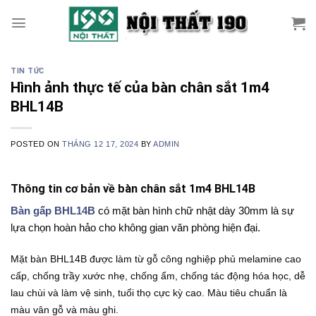
Skip
to
content
TIN TỨC
Hình ảnh thực tế của bàn chân sắt 1m4
BHL14B
POSTED ON
THÁNG 12 17, 2024
BY
ADMIN
Thông tin cơ bản về bàn chân sắt 1m4 BHL14B
Bàn gấp BHL14B
có mặt bàn hình chữ nhật dày 30mm là sự
lựa chọn hoàn hảo cho không gian văn phòng hiện đại.
M
ặt bàn BHL14B được làm từ gỗ công nghiệp phủ melamine cao
cấp,
chống trầy xước nhẹ,
chống ẩm, chống tác động hóa học, dễ
lau chùi và làm vệ sinh, tuổi thọ cực kỳ cao.
Màu tiêu chuẩn là
màu vân gỗ và màu ghi.