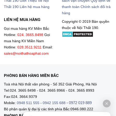
Thất 190
Giới Thiệu Về Nội
sách vận chuyển
Quy định về
Thất 190
Liên hệ mua hàng
thanh toán
Chính sách đổi trả
hàng
LIÊN HỆ MUA HÀNG
Copyright © 2019 Bản quyền
thuộc về Nội Thất 190.
Gọi mua hàng KV Miền Bắc
Hotline:
024. 3665.8498
Gọi
mua hàng KV Miền Nam
Hotline:
028.3511.9211
Email:
sales@noithathoaphat.com
PHÒNG BÁN HÀNG MIỀN BẮC
Toà nhà Nội thất văn phòng - Số 352 Giải Phóng, Hà Nội
Tel:024. 3665 8498 - 024. 3665 8966 - 024. 3665 8993
Fax:024. 3664.9379
-
0972 019 889
Mobile:
0948 511 555
-
0942 155 688
Bộ phận quản lý đại lý các tỉnh phía Bắc:0946.080.222
PHÒNG BÁN HÀNG MIỀN NAM