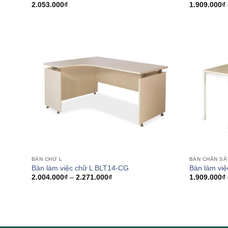
2.053.000
₫
1.909.000
₫
BÀN CHỮ L
BÀN CHÂN SẮ
Bàn làm việc chữ L BLT14-CG
Bàn làm việ
Khoảng
2.004.000
₫
–
2.271.000
₫
1.909.000
₫
giá:
từ
2.004.000₫
đến
2.271.000₫