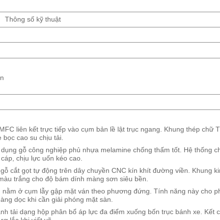
Thông số kỹ thuật
ện
FC liên kết trực tiếp vào cụm bản lề lật trục ngang. Khung thép chữ 
 bọc cao su chịu tải.
dụng gỗ công nghiệp phủ nhựa melamine chống thấm tốt. Hệ thống chị
cáp, chịu lực uốn kéo cao.
gỗ cắt gọt tự động trên dây chuyền CNC kín khít đường viền. Khung kim
 màu trắng cho độ bám dính màng sơn siêu bền.
 nằm ở cụm lẫy gập mặt ván theo phương đứng. Tính năng này cho p
àng dọc khi cần giải phóng mặt sàn.
h tải dạng hộp phân bổ áp lực đa điểm xuống bốn trục bánh xe. Kết c