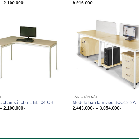
Khoảng
–
2.100.000
₫
9.916.000
₫
giá:
từ
1.909.000₫
đến
2.100.000₫
T
BÀN CHÂN SẮT
c chân sắt chữ L BLT04-CH
Module bàn làm việc BCO12-2A
Khoảng
Khoảng
–
2.100.000
₫
2.443.000
₫
–
3.054.000
₫
giá:
giá:
từ
từ
1.909.000₫
2.443.00
đến
đến
2.100.000₫
3.054.00