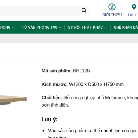
GIỚI THIỆU
ĐẠI L
PHÒNG
TỦ VĂN PHÒNG 190
SP NỘI THẤT KHÁC
GHẾ KHÁN ĐÀ
Mã sản phẩm:
BHL12B
Kích thước:
W1200 x D500 x H750 mm
Chất liệu:
Gỗ công nghiệp phủ Melamine, khung
sơn tĩnh điện.
Lưu ý:
Màu sắc sản phẩm có thể chênh lệch do góc
ánh sáng.