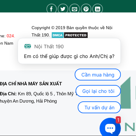
đến
1.670.000₫
Copyright © 2019 Bản quyền thuộc về Nội
Thất 190.
ine:
024.
ền Nam
Nội Thất 190
Em có thể giúp được gì cho Anh/Chị ạ? 
Cần mua hàng
ĐỊA CHỈ NHÀ MÁY SẢN XUẤT
Gọi lại cho tôi
Địa Chỉ:
Km 89, Quốc lộ 5 , Thôn Mỹ Tranh, xã Nam Sơn,
huyện An Dương, Hải Phòng
Tư vấn dự án
1