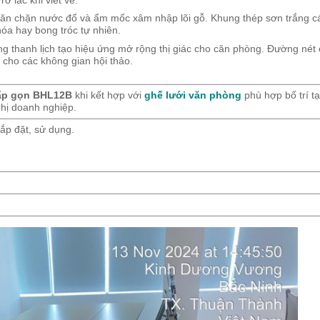
rơ lắc khi viết vẽ.
n chặn nước đổ và ẩm mốc xâm nhập lõi gỗ. Khung thép sơn trắng cá
óa hay bong tróc tự nhiên.
g thanh lịch tạo hiệu ứng mở rộng thị giác cho căn phòng. Đường nét c
 cho các không gian hội thảo.
ấp gọn BHL12B
khi kết hợp với
ghế lưới văn phòng
phù hợp bố trí tạ
hị doanh nghiệp.
ắp đặt, sử dụng.