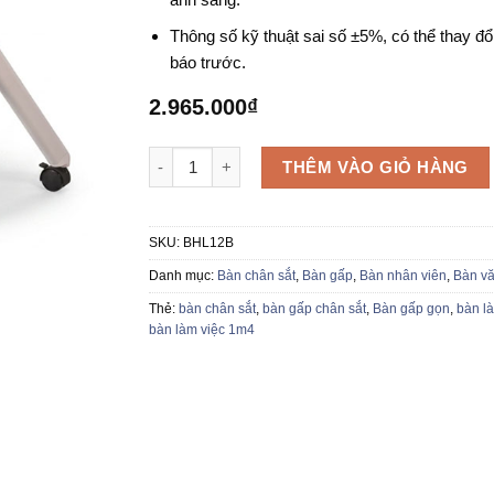
Thông số kỹ thuật sai số ±5%, có thể thay đổ
báo trước.
2.965.000
₫
Bàn gấp chân sắt BHL12B số lượng
THÊM VÀO GIỎ HÀNG
SKU:
BHL12B
Danh mục:
Bàn chân sắt
,
Bàn gấp
,
Bàn nhân viên
,
Bàn v
Thẻ:
bàn chân sắt
,
bàn gấp chân sắt
,
Bàn gấp gọn
,
bàn l
bàn làm việc 1m4