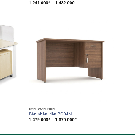
Khoảng
1.241.000
₫
–
1.432.000
₫
giá:
từ
1.241.000₫
đến
1.432.000₫
BÀN NHÂN VIÊN
Bàn nhân viên BG04M
0₫
Khoảng
1.479.000
₫
–
1.670.000
₫
giá:
0₫
từ
1.479.000₫