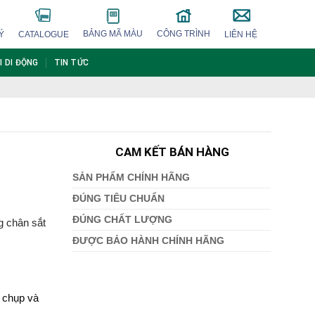
BẢNG MÃ MÀU
CÔNG TRÌNH
Ý
CATALOGUE
LIÊN HỆ
I DI ĐỘNG
TIN TỨC
CAM KẾT BÁN HÀNG
SẢN PHẨM CHÍNH HÃNG
ĐÚNG TIÊU CHUẨN
ĐÚNG CHẤT LƯỢNG
 chân sắt
ĐƯỢC BẢO HÀNH CHÍNH HÃNG
 chụp và