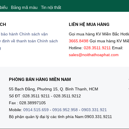
 biểu
Bảng mã màu
Tin nội thất
ÁCH
LIÊN HỆ MUA HÀNG
 bảo hành
Chính sách vận
Gọi mua hàng KV Miền Bắc
Hotl
 định về thanh toán
Chính sách
3665.8498
Gọi mua hàng KV Mi
g
Hotline:
028.3511.9211
Email:
sales@noithathoaphat.com
PHÒNG BÁN HÀNG MIỀN NAM
55 Bạch Đằng, Phường 15, Q. Bình Thạnh, HCM
Số ĐT :028.3511 9211 - 028.3511.9212
Fax : 028.38997105
Mobile:
0914.515.659
-
0916.952.958
-
0903.331.921
Bộ phận quản lý đại lý các tỉnh phía Nam:0903.331.9211