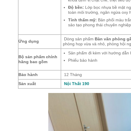
khóa định vị chặt chẽ, triệt tiêu độ 
Độ bền:
Lớp bọc nhựa bề mặt ngă
toàn môi trường, ngăn ngừa oxy h
Tính thẩm mỹ:
Bản phối màu trắn
sảo tạo phong thái chuyên nghiệp
Dòng sản phẩm
Bàn văn phòng g
Ứng dụng
phòng họp vừa và nhỏ, phòng hội ng
Sản phẩm đi kèm với hướng dẫn l
Bộ sản phẩm chính
Phiếu bảo hành
hãng bao gồm
Bảo hành
12 Tháng
Sản xuất
Nội Thất 190