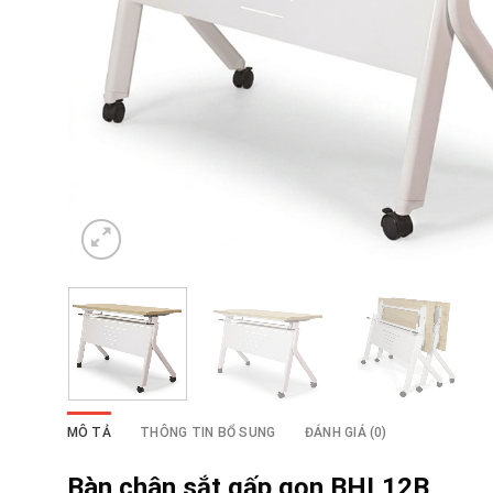
MÔ TẢ
THÔNG TIN BỔ SUNG
ĐÁNH GIÁ (0)
Bàn chân sắt gấp gọn BHL12B