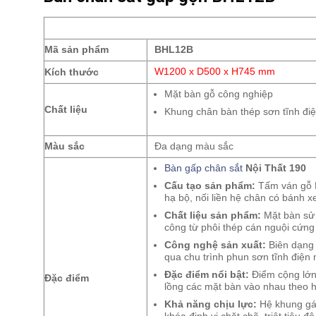
Mã sản phẩm
BHL12B
Kích thước
W1200 x D500 x H745 mm
Mặt bàn gỗ công nghiệp
Chất liệu
Khung chân bàn thép sơn tĩnh đi
Màu sắc
Đa dạng màu sắc
Bàn gấp chân sắt
Nội Thất 190
Cấu tạo sản phẩm:
Tấm ván gỗ M
hạ bộ, nối liền hệ chân có bánh xe
Chất liệu sản phẩm:
Mặt bàn sử 
công từ phôi thép cán nguội cứng 
Công nghệ sản xuất:
Biên dạng 
qua chu trình phun sơn tĩnh điện
Đặc điểm nổi bật:
Điểm cộng lớn
Đặc điểm
lồng các mặt bàn vào nhau theo h
Khả năng chịu lực:
Hệ khung gán