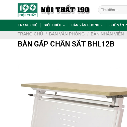
Skip
Tìm
to
kiếm:
content
TRANG CHỦ
GIỚI THIỆU
BÀN VĂN PHÒNG
GHẾ VĂN 
TRANG CHỦ
/
BÀN VĂN PHÒNG
/
BÀN NHÂN VIÊN
BÀN GẤP CHÂN SẮT BHL12B