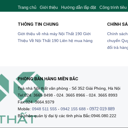
Trang chủ
Giới thiệu
Hướng dẫn lắp đặt
Công trình tiêu
THÔNG TIN CHUNG
CHÍNH S
Giới thiệu về nhà máy Nội Thất 190
Giới
Chính sách
Thiệu Về Nội Thất 190
Liên hệ mua hàng
chuyển
Quy
đổi trả hàn
PHÒNG BÁN HÀNG MIỀN BẮC
Toà nhà Nội thất văn phòng - Số 352 Giải Phóng, Hà Nội
Tel:024. 3665 8498 - 024. 3665 8966 - 024. 3665 8993
Fax:024. 3664.9379
-
0972 019 889
Mobile:
0948 511 555
-
0942 155 688
Bộ phận quản lý đại lý các tỉnh phía Bắc:0946.080.222