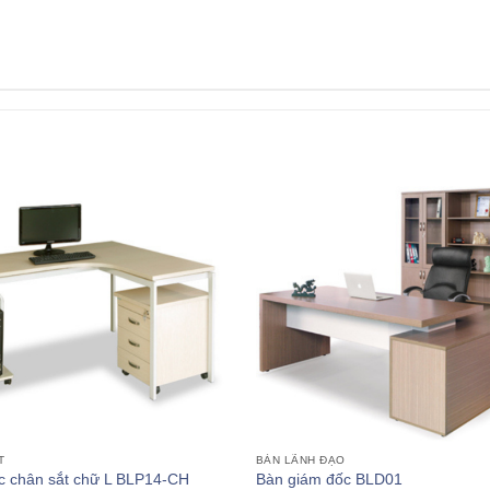
T
BÀN LÃNH ĐẠO
c chân sắt chữ L BLP14-CH
Bàn giám đốc BLD01