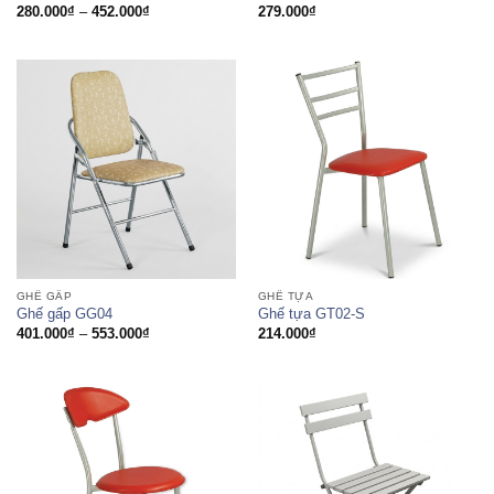
Khoảng
280.000
₫
–
452.000
₫
279.000
₫
giá:
từ
280.000₫
đến
452.000₫
GHẾ GẤP
GHẾ TỰA
Ghế gấp GG04
Ghế tựa GT02-S
Khoảng
401.000
₫
–
553.000
₫
214.000
₫
giá:
từ
401.000₫
đến
553.000₫