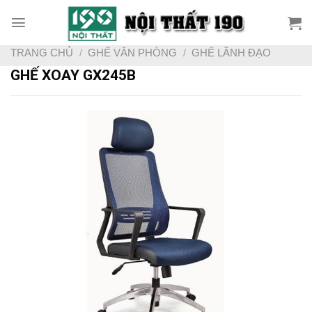
Skip
to
content
TRANG CHỦ
/
GHẾ VĂN PHÒNG
/
GHẾ LÃNH ĐẠO
GHẾ XOAY GX245B