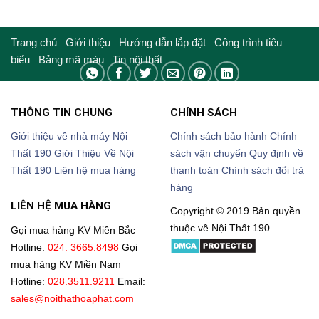
giá:
từ
282.000₫
đến
362.000₫
Trang chủ
Giới thiệu
Hướng dẫn lắp đặt
Công trình tiêu
biểu
Bảng mã màu
Tin nội thất
THÔNG TIN CHUNG
CHÍNH SÁCH
Giới thiệu về nhà máy Nội
Chính sách bảo hành
Chính
Thất 190
Giới Thiệu Về Nội
sách vận chuyển
Quy định về
Thất 190
Liên hệ mua hàng
thanh toán
Chính sách đổi trả
hàng
LIÊN HỆ MUA HÀNG
Copyright © 2019 Bản quyền
thuộc về Nội Thất 190.
Gọi mua hàng KV Miền Bắc
Hotline:
024. 3665.8498
Gọi
mua hàng KV Miền Nam
Hotline:
028.3511.9211
Email:
sales@noithathoaphat.com