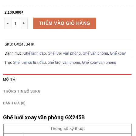
2.100.000₫
2.100.000
₫
Ghế xoay GX245B số lượng
THÊM VÀO GIỎ HÀNG
SKU:
GX245B-HK
Danh mục:
Ghế lãnh đạo
,
Ghế lưới văn phòng
,
Ghế văn phòng
,
Ghế xoay
Thẻ:
Ghế lưới có tựa đầu
,
ghế lưới văn phòng
,
Ghế xoay văn phòng
MÔ TẢ
THÔNG TIN BỔ SUNG
ĐÁNH GIÁ (0)
Ghế lưới xoay văn phòng GX245B
Thông số kỹ thuật