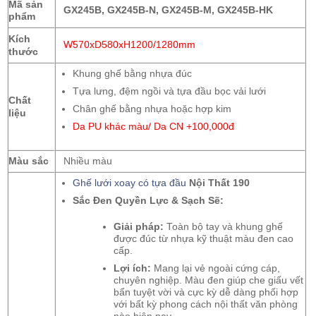
Mã sản
GX245B, GX245B-N, GX245B-M, GX245B-HK
phẩm
Kích
W570xD580xH1200/1280mm
thước
Khung ghế bằng nhựa đúc
Tựa lưng, đệm ngồi và tựa đầu bọc vải lưới
Chất
Chân ghế bằng nhựa hoặc hợp kim
liệu
Da PU khác màu/ Da CN +100,000đ
Màu sắc
Nhiều màu
Ghế lưới xoay có tựa đầu
Nội Thất 190
Sắc Đen Quyền Lực & Sạch Sẽ:
Giải pháp:
Toàn bộ tay và khung ghế
được đúc từ nhựa kỹ thuật màu đen cao
cấp.
Lợi ích:
Mang lại vẻ ngoài cứng cáp,
chuyên nghiệp. Màu đen giúp che giấu vết
bẩn tuyệt vời và cực kỳ dễ dàng phối hợp
với bất kỳ phong cách nội thất văn phòng