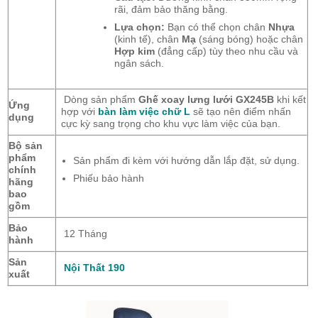
rãi, đảm bảo thăng bằng.
Lựa chọn:
Bạn có thể chọn chân
Nhựa
(kinh tế), chân
Mạ
(sáng bóng) hoặc chân
Hợp kim
(đẳng cấp) tùy theo nhu cầu và
ngân sách.
Dòng sản phẩm
Ghế xoay lưng lưới GX245B
khi kết
Ứng
hợp với
bàn làm việc chữ L
sẽ tạo nên điểm nhấn
dụng
cực kỳ sang trọng cho khu vực làm việc của bạn.
Bộ sản
phẩm
Sản phẩm đi kèm với hướng dẫn lắp đặt, sử dụng.
chính
Phiếu bảo hành
hãng
bao
gồm
Bảo
12 Tháng
hành
Sản
Nội Thất 190
xuất