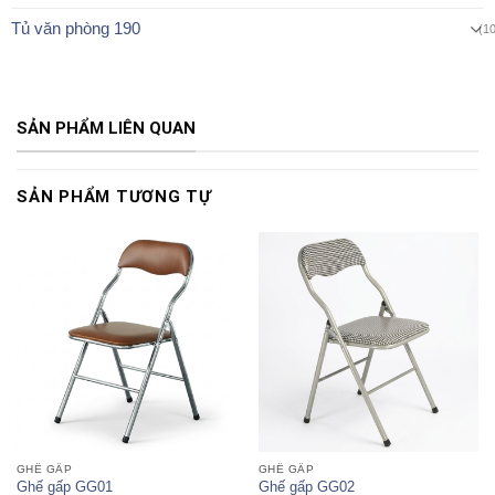
Tủ văn phòng 190
(1
SẢN PHẨM LIÊN QUAN
SẢN PHẨM TƯƠNG TỰ
GHẾ GẤP
GHẾ GẤP
Ghế gấp GG01
Ghế gấp GG02