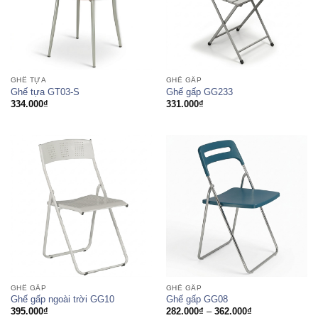
GHẾ TỰA
GHẾ GẤP
Ghế tựa GT03-S
Ghế gấp GG233
334.000
₫
331.000
₫
GHẾ GẤP
GHẾ GẤP
Ghế gấp ngoài trời GG10
Ghế gấp GG08
Khoảng
395.000
₫
282.000
₫
–
362.000
₫