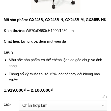
Mã sản phẩm: GX245B, GX245B-N, GX245B-M, GX245B-HK
Kích thước:
W570xD580xH1200/1280mm
Chất liệu
: Lưng lưới, đệm mút viền da
Lưu ý:
Màu sắc sản phẩm có thể chênh lệch do góc chụp và ánh
sáng.
Thông số kỹ thuật sai số ±5%, có thể thay đổi không báo
trước.
Khoảng
1.919.000
₫
–
2.100.000
₫
giá:
XÓA
từ
1.919.000₫
Chân
đến