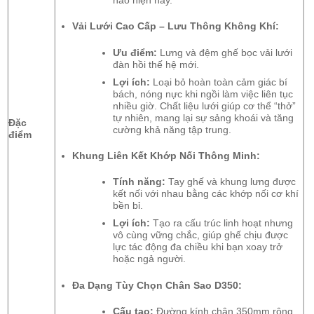
nào hiện nay.
Vải Lưới Cao Cấp – Lưu Thông Không Khí:
Ưu điểm:
Lưng và đệm ghế bọc vải lưới
đàn hồi thế hệ mới.
Lợi ích:
Loại bỏ hoàn toàn cảm giác bí
bách, nóng nực khi ngồi làm việc liên tục
nhiều giờ. Chất liệu lưới giúp cơ thể “thở”
tự nhiên, mang lại sự sảng khoái và tăng
Đặc
cường khả năng tập trung.
điểm
Khung Liên Kết Khớp Nối Thông Minh:
Tính năng:
Tay ghế và khung lưng được
kết nối với nhau bằng các khớp nối cơ khí
bền bỉ.
Lợi ích:
Tạo ra cấu trúc linh hoạt nhưng
vô cùng vững chắc, giúp ghế chịu được
lực tác động đa chiều khi bạn xoay trở
hoặc ngả người.
Đa Dạng Tùy Chọn Chân Sao D350:
Cấu tạo:
Đường kính chân 350mm rộng