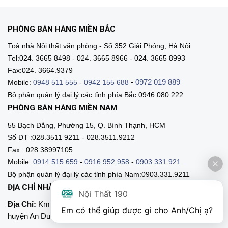
PHÒNG BÁN HÀNG MIỀN BẮC
Toà nhà Nội thất văn phòng - Số 352 Giải Phóng, Hà Nội
Tel:024. 3665 8498 - 024. 3665 8966 - 024. 3665 8993
Fax:024. 3664.9379
-
0972 019 889
Mobile:
0948 511 555
-
0942 155 688
Bộ phận quản lý đại lý các tỉnh phía Bắc:0946.080.222
PHÒNG BÁN HÀNG MIỀN NAM
55 Bạch Đằng, Phường 15, Q. Bình Thạnh, HCM
Số ĐT :028.3511 9211 - 028.3511.9212
Fax : 028.38997105
Mobile:
0914.515.659
-
0916.952.958
-
0903.331.921
Bộ phận quản lý đại lý các tỉnh phía Nam:0903.331.9211
ĐỊA CHỈ NHÀ MÁY SẢN XUẤT
Nội Thất 190
Địa Chỉ:
Km 89, Quốc lộ 5 , Thôn Mỹ Tranh, xã Nam Sơn,
Em có thể giúp được gì cho Anh/Chị ạ? 
huyện An Dương, Hải Phòng