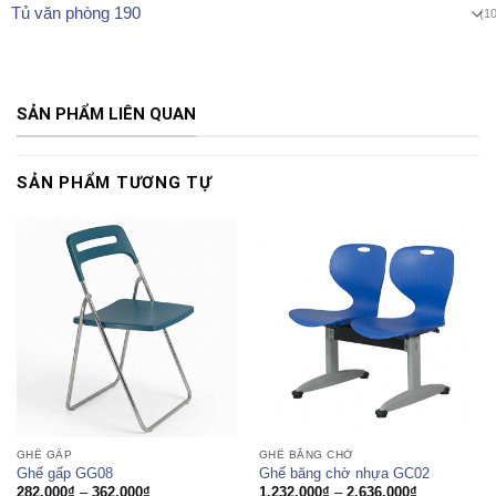
Tủ văn phòng 190
(1
SẢN PHẨM LIÊN QUAN
SẢN PHẨM TƯƠNG TỰ
GHẾ GẤP
GHẾ BĂNG CHỜ
Ghế gấp GG08
Ghế băng chờ nhựa GC02
Khoảng
Khoảng
282.000
₫
–
362.000
₫
1.232.000
₫
–
2.636.000
₫