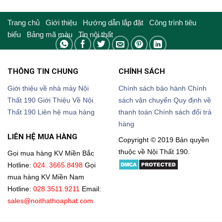
từ
từ
401.000₫
599.000₫
đến
đến
525.000₫
823.000₫
Trang chủ
Giới thiệu
Hướng dẫn lắp đặt
Công trình tiêu
biểu
Bảng mã màu
Tin nội thất
THÔNG TIN CHUNG
CHÍNH SÁCH
Giới thiệu về nhà máy Nội
Chính sách bảo hành
Chính
Thất 190
Giới Thiệu Về Nội
sách vận chuyển
Quy định về
Thất 190
Liên hệ mua hàng
thanh toán
Chính sách đổi trả
hàng
LIÊN HỆ MUA HÀNG
Copyright © 2019 Bản quyền
thuộc về Nội Thất 190.
Gọi mua hàng KV Miền Bắc
Hotline:
024. 3665.8498
Gọi
mua hàng KV Miền Nam
Hotline:
028.3511.9211
Email:
sales@noithathoaphat.com