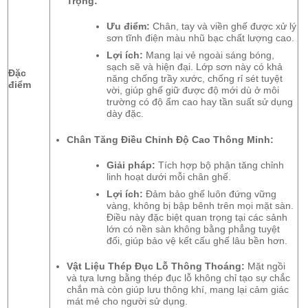
Trọng:
Ưu điểm:
Chân, tay và viền ghế được xử lý
sơn tĩnh điện màu nhũ bạc chất lượng cao.
Lợi ích:
Mang lại vẻ ngoài sáng bóng,
sạch sẽ và hiện đại. Lớp sơn này có khả
Đặc
năng chống trầy xước, chống rỉ sét tuyệt
điểm
vời, giúp ghế giữ được độ mới dù ở môi
trường có độ ẩm cao hay tần suất sử dụng
dày đặc.
Chân Tăng Điều Chỉnh Độ Cao Thông Minh:
Giải pháp:
Tích hợp bộ phận tăng chỉnh
linh hoạt dưới mỗi chân ghế.
Lợi ích:
Đảm bảo ghế luôn đứng vững
vàng, không bị bập bênh trên mọi mặt sàn.
Điều này đặc biệt quan trọng tại các sảnh
lớn có nền sàn không bằng phẳng tuyệt
đối, giúp bảo vệ kết cấu ghế lâu bền hơn.
Vật Liệu Thép Đục Lỗ Thông Thoáng:
Mặt ngồi
và tựa lưng bằng thép đục lỗ không chỉ tạo sự chắc
chắn mà còn giúp lưu thông khí, mang lại cảm giác
mát mẻ cho người sử dụng.