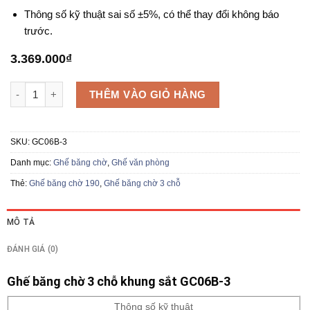
Thông số kỹ thuật sai số ±5%, có thể thay đổi không báo
trước.
3.369.000
₫
Ghế băng chờ 3 chỗ GC06B-3 số lượng
THÊM VÀO GIỎ HÀNG
SKU:
GC06B-3
Danh mục:
Ghế băng chờ
,
Ghế văn phòng
Thẻ:
Ghế băng chờ 190
,
Ghế băng chờ 3 chỗ
MÔ TẢ
ĐÁNH GIÁ (0)
Ghế băng chờ 3 chỗ khung sắt GC06B-3
Thông số kỹ thuật