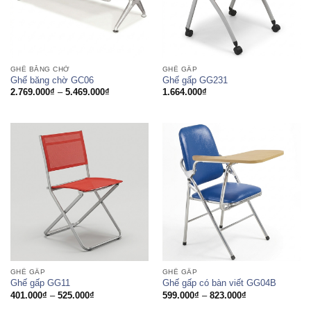
GHẾ BĂNG CHỜ
GHẾ GẤP
Ghế băng chờ GC06
Ghế gấp GG231
Khoảng
2.769.000
₫
–
5.469.000
₫
1.664.000
₫
giá:
từ
2.769.000₫
đến
5.469.000₫
GHẾ GẤP
GHẾ GẤP
Ghế gấp GG11
Ghế gấp có bàn viết GG04B
Khoảng
Khoảng
401.000
₫
–
525.000
₫
599.000
₫
–
823.000
₫
giá:
giá: