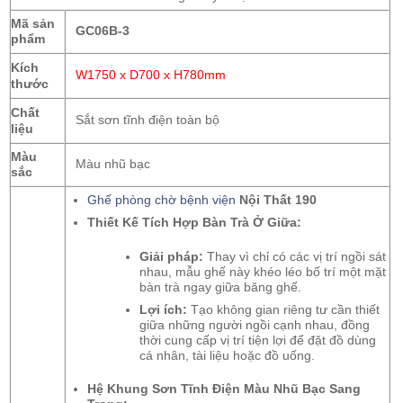
Mã sản
GC06B-3
phẩm
Kích
W1750 x D700 x H780mm
thước
Chất
Sắt sơn tĩnh điện toàn bộ
liệu
Màu
Màu nhũ bạc
sắc
Ghế phòng chờ bệnh viện
Nội Thất 190
Thiết Kế Tích Hợp Bàn Trà Ở Giữa:
Giải pháp:
Thay vì chỉ có các vị trí ngồi sát
nhau, mẫu ghế này khéo léo bố trí một mặt
bàn trà ngay giữa băng ghế.
Lợi ích:
Tạo không gian riêng tư cần thiết
giữa những người ngồi cạnh nhau, đồng
thời cung cấp vị trí tiện lợi để đặt đồ dùng
cá nhân, tài liệu hoặc đồ uống.
Hệ Khung Sơn Tĩnh Điện Màu Nhũ Bạc Sang