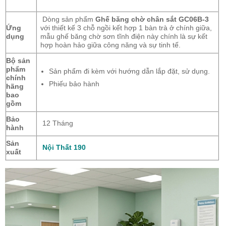
Dòng sản phẩm
Ghế băng chờ chân sắt GC06B-3
Ứng
với thiết kế 3 chỗ ngồi kết hợp 1 bàn trà ở chính giữa,
dụng
mẫu ghế băng chờ sơn tĩnh điện này chính là sự kết
hợp hoàn hảo giữa công năng và sự tinh tế.
Bộ sản
phẩm
Sản phẩm đi kèm với hướng dẫn lắp đặt, sử dụng.
chính
Phiếu bảo hành
hãng
bao
gồm
Bảo
12 Tháng
hành
Sản
Nội Thất 190
xuất