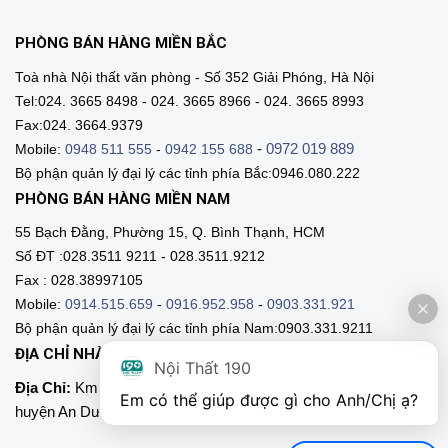
PHÒNG BÁN HÀNG MIỀN BẮC
Toà nhà Nội thất văn phòng - Số 352 Giải Phóng, Hà Nội
Tel:024. 3665 8498 - 024. 3665 8966 - 024. 3665 8993
Fax:024. 3664.9379
-
0972 019 889
Mobile:
0948 511 555
-
0942 155 688
Bộ phận quản lý đại lý các tỉnh phía Bắc:0946.080.222
PHÒNG BÁN HÀNG MIỀN NAM
55 Bạch Đằng, Phường 15, Q. Bình Thạnh, HCM
Số ĐT :028.3511 9211 - 028.3511.9212
Fax : 028.38997105
Mobile:
0914.515.659
-
0916.952.958
-
0903.331.921
Bộ phận quản lý đại lý các tỉnh phía Nam:0903.331.9211
ĐỊA CHỈ NHÀ MÁY SẢN XUẤT
Nội Thất 190
Địa Chỉ:
Km 89, Quốc lộ 5 , Thôn Mỹ Tranh, xã Nam Sơn,
Em có thể giúp được gì cho Anh/Chị ạ? 
huyện An Dương, Hải Phòng