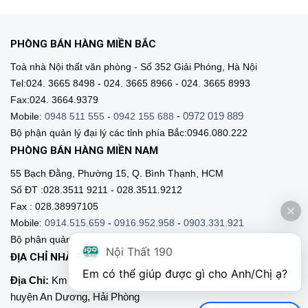
PHÒNG BÁN HÀNG MIỀN BẮC
Toà nhà Nội thất văn phòng - Số 352 Giải Phóng, Hà Nội
Tel:024. 3665 8498 - 024. 3665 8966 - 024. 3665 8993
Fax:024. 3664.9379
-
0972 019 889
Mobile:
0948 511 555
-
0942 155 688
Bộ phận quản lý đại lý các tỉnh phía Bắc:0946.080.222
PHÒNG BÁN HÀNG MIỀN NAM
55 Bạch Đằng, Phường 15, Q. Bình Thạnh, HCM
Số ĐT :028.3511 9211 - 028.3511.9212
Fax : 028.38997105
Mobile:
0914.515.659
-
0916.952.958
-
0903.331.921
Bộ phận quản lý đại lý các tỉnh phía Nam:0903.331.9211
Nội Thất 190
ĐỊA CHỈ NHÀ MÁY SẢN XUẤT
Em có thể giúp được gì cho Anh/Chị ạ? 
Địa Chỉ:
Km 89, Quốc lộ 5 , Thôn Mỹ Tranh, xã Nam Sơn,
huyện An Dương, Hải Phòng