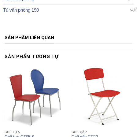
Tủ văn phòng 190
(1
SẢN PHẨM LIÊN QUAN
SẢN PHẨM TƯƠNG TỰ
GHẾ TỰA
GHẾ GẤP
Ghế tựa GT05-S
Ghế gấp GG12