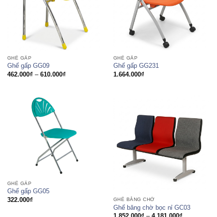
GHẾ GẤP
GHẾ GẤP
Ghế gấp GG09
Ghế gấp GG231
Khoảng
462.000
₫
–
610.000
₫
1.664.000
₫
giá:
từ
462.000₫
đến
610.000₫
GHẾ GẤP
Ghế gấp GG05
322.000
₫
GHẾ BĂNG CHỜ
Ghế băng chờ bọc nỉ GC03
Khoảng
1.852.000
₫
–
4.181.000
₫