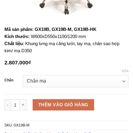
Mã sản phẩm: GX19B, GX19B-M, GX19B-HK
Kích thước:
W600xD550x1100/1200 mm
Chất liệu
: Khung lưng mạ căng lưới, tay mạ, chân sao hợp
kim/ mạ D350
2.807.000
₫
XÓA
Chân
Ghế lưới văn phòng GX19B số lượng
THÊM VÀO GIỎ HÀNG
SKU:
GX19B-M