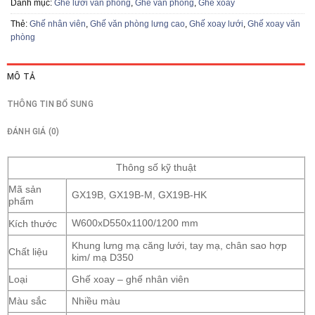
Danh mục:
Ghế lưới văn phòng
,
Ghế văn phòng
,
Ghế xoay
Thẻ:
Ghế nhân viên
,
Ghế văn phòng lưng cao
,
Ghế xoay lưới
,
Ghế xoay văn
phòng
MÔ TẢ
THÔNG TIN BỔ SUNG
ĐÁNH GIÁ (0)
Thông số kỹ thuật
Mã sản
GX19B, GX19B-M, GX19B-HK
phẩm
Kích thước
W600xD550x1100/1200 mm
Khung lưng mạ căng lưới, tay mạ, chân sao hợp
Chất liệu
kim/ mạ D350
Loại
Ghế xoay – ghế nhân viên
Màu sắc
Nhiều màu