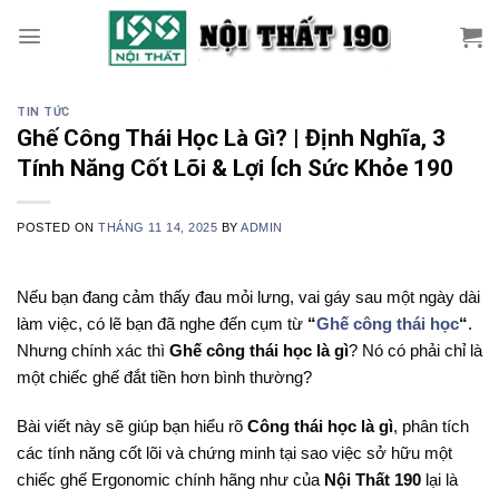
Skip
to
content
TIN TỨC
Ghế Công Thái Học Là Gì? | Định Nghĩa, 3
Tính Năng Cốt Lõi & Lợi Ích Sức Khỏe 190
POSTED ON
THÁNG 11 14, 2025
BY
ADMIN
Nếu bạn đang cảm thấy đau mỏi lưng, vai gáy sau một ngày dài
làm việc, có lẽ bạn đã nghe đến cụm từ
“
Ghế công thái học
“
.
Nhưng chính xác thì
Ghế công thái học là gì
? Nó có phải chỉ là
một chiếc ghế đắt tiền hơn bình thường?
Bài viết này sẽ giúp bạn hiểu rõ
Công thái học là gì
, phân tích
các tính năng cốt lõi và chứng minh tại sao việc sở hữu một
chiếc ghế Ergonomic chính hãng như của
Nội Thất 190
lại là