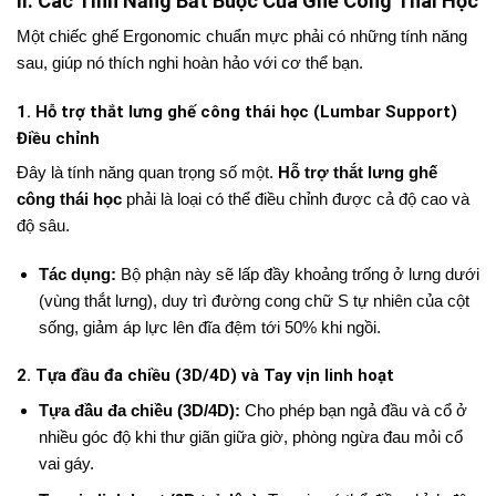
II. Các Tính Năng Bắt Buộc Của Ghế Công Thái Học
Một chiếc ghế Ergonomic chuẩn mực phải có những tính năng
sau, giúp nó thích nghi hoàn hảo với cơ thể bạn.
1. Hỗ trợ thắt lưng ghế công thái học (Lumbar Support)
Điều chỉnh
Đây là tính năng quan trọng số một.
Hỗ trợ thắt lưng ghế
công thái học
phải là loại có thể điều chỉnh được cả độ cao và
độ sâu.
Tác dụng:
Bộ phận này sẽ lấp đầy khoảng trống ở lưng dưới
(vùng thắt lưng), duy trì đường cong chữ S tự nhiên của cột
sống, giảm áp lực lên đĩa đệm tới 50% khi ngồi.
2. Tựa đầu đa chiều (3D/4D) và Tay vịn linh hoạt
Tựa đầu đa chiều (3D/4D):
Cho phép bạn ngả đầu và cổ ở
nhiều góc độ khi thư giãn giữa giờ, phòng ngừa đau mỏi cổ
vai gáy.