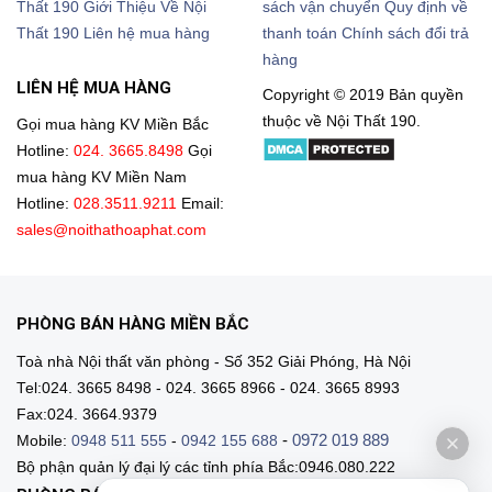
Thất 190
Giới Thiệu Về Nội
sách vận chuyển
Quy định về
Thất 190
Liên hệ mua hàng
thanh toán
Chính sách đổi trả
hàng
LIÊN HỆ MUA HÀNG
Copyright © 2019 Bản quyền
thuộc về Nội Thất 190.
Gọi mua hàng KV Miền Bắc
Hotline:
024. 3665.8498
Gọi
mua hàng KV Miền Nam
Hotline:
028.3511.9211
Email:
sales@noithathoaphat.com
PHÒNG BÁN HÀNG MIỀN BẮC
Toà nhà Nội thất văn phòng - Số 352 Giải Phóng, Hà Nội
Tel:024. 3665 8498 - 024. 3665 8966 - 024. 3665 8993
Fax:024. 3664.9379
-
0972 019 889
Mobile:
0948 511 555
-
0942 155 688
Bộ phận quản lý đại lý các tỉnh phía Bắc:0946.080.222