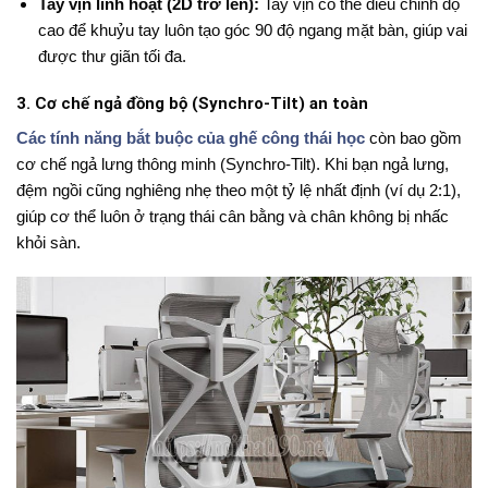
Tay vịn linh hoạt (2D trở lên):
Tay vịn có thể điều chỉnh độ
cao để khuỷu tay luôn tạo góc 90 độ ngang mặt bàn, giúp vai
được thư giãn tối đa.
3. Cơ chế ngả đồng bộ (Synchro-Tilt) an toàn
Các tính năng bắt buộc của ghế công thái học
còn bao gồm
cơ chế ngả lưng thông minh (Synchro-Tilt). Khi bạn ngả lưng,
đệm ngồi cũng nghiêng nhẹ theo một tỷ lệ nhất định (ví dụ 2:1),
giúp cơ thể luôn ở trạng thái cân bằng và chân không bị nhấc
khỏi sàn.