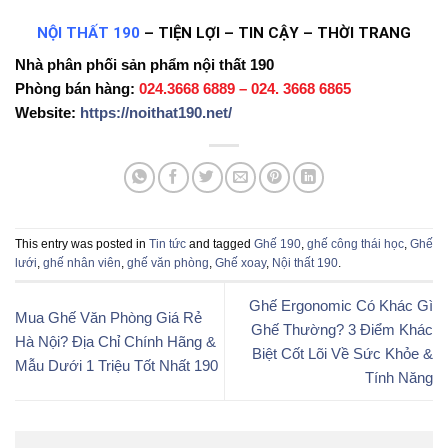
NỘI THẤT 190
– TIỆN LỢI – TIN CẬY – THỜI TRANG
Nhà phân phối sản phẩm nội thất 190
Phòng bán hàng:
024.3668 6889 – 024. 3668 6865
Website:
https://noithat190.net/
This entry was posted in
Tin tức
and tagged
Ghế 190
,
ghế công thái học
,
Ghế
lưới
,
ghế nhân viên
,
ghế văn phòng
,
Ghế xoay
,
Nội thất 190
.
Ghế Ergonomic Có Khác Gì
Mua Ghế Văn Phòng Giá Rẻ
Ghế Thường? 3 Điểm Khác
Hà Nội? Địa Chỉ Chính Hãng &
Biệt Cốt Lõi Về Sức Khỏe &
Mẫu Dưới 1 Triệu Tốt Nhất 190
Tính Năng