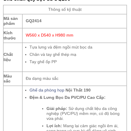
Thông số kỹ thuật
Mã sản
GQ2414
phẩm
Kích
W560 x D540 x H980 mm
thước
Tựa lưng và đệm ngồi mút bọc da
Chất
Chân và tay ghế thép mạ
liệu
Tay ghế ốp PP
Màu
Đa dạng màu sắc
sắc
Ghế da phòng họp
Nội Thất 190
Đệm & Lưng Bọc Da PVC/PU Cao Cấp:
Giải pháp:
Sử dụng chất liệu da công
nghiệp (PVC/PU) mềm mịn, có độ bóng
vừa phải.
Lợi ích:
Mang lại cảm giác ngồi êm ái,
sang trọng và cực kỳ dễ dàng vệ sinh.