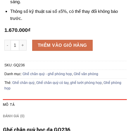
sáng.
Thông số kỹ thuật sai số ±5%, có thể thay đổi không báo
trước.
1.670.000
₫
Ghế chân quỳ GQ236 số lượng
THÊM VÀO GIỎ HÀNG
SKU:
GQ236
Danh mục:
Ghế chân quỳ - ghế phòng họp
,
Ghế văn phòng
Thẻ:
Ghế chân quỳ
,
Ghế chân quỳ có tay
,
ghế lưới phòng họp
,
Ghế phòng
họp
MÔ TẢ
ĐÁNH GIÁ (0)
Ghế chân quỳ bọc da GQ236