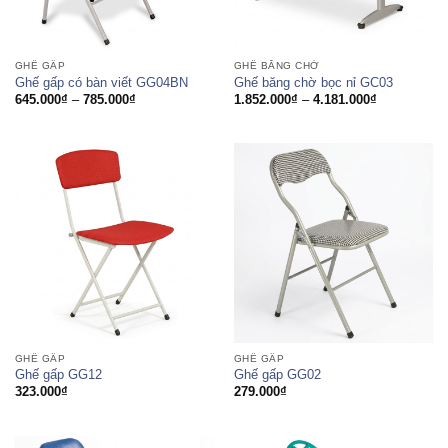
GHẾ GẤP
GHẾ BĂNG CHỜ
Ghế gấp có bàn viết GG04BN
Ghế băng chờ bọc nỉ GC03
Khoảng
Khoảng
645.000
₫
–
785.000
₫
1.852.000
₫
–
4.181.000
₫
giá:
giá:
từ
từ
645.000₫
1.852.000₫
đến
đến
785.000₫
4.181.000₫
GHẾ GẤP
GHẾ GẤP
Ghế gấp GG12
Ghế gấp GG02
323.000
₫
279.000
₫