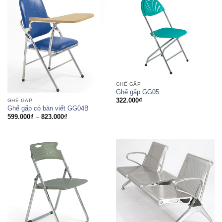
GHẾ GẤP
Ghế gấp GG05
322.000
₫
GHẾ GẤP
Ghế gấp có bàn viết GG04B
Khoảng
599.000
₫
–
823.000
₫
giá:
từ
599.000₫
đến
823.000₫