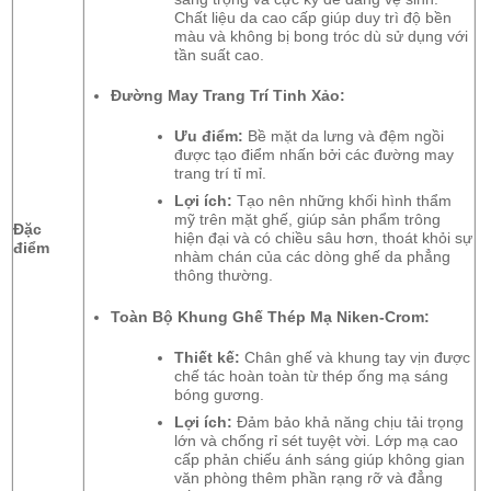
Chất liệu da cao cấp giúp duy trì độ bền
màu và không bị bong tróc dù sử dụng với
tần suất cao.
Đường May Trang Trí Tinh Xảo:
Ưu điểm:
Bề mặt da lưng và đệm ngồi
được tạo điểm nhấn bởi các đường may
trang trí tỉ mỉ.
Lợi ích:
Tạo nên những khối hình thẩm
mỹ trên mặt ghế, giúp sản phẩm trông
Đặc
hiện đại và có chiều sâu hơn, thoát khỏi sự
điểm
nhàm chán của các dòng ghế da phẳng
thông thường.
Toàn Bộ Khung Ghế Thép Mạ Niken-Crom:
Thiết kế:
Chân ghế và khung tay vịn được
chế tác hoàn toàn từ thép ống mạ sáng
bóng gương.
Lợi ích:
Đảm bảo khả năng chịu tải trọng
lớn và chống rỉ sét tuyệt vời. Lớp mạ cao
cấp phản chiếu ánh sáng giúp không gian
văn phòng thêm phần rạng rỡ và đẳng