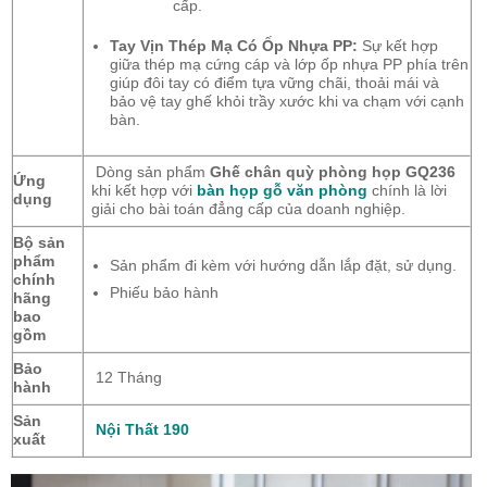
cấp.
Tay Vịn Thép Mạ Có Ốp Nhựa PP:
Sự kết hợp
giữa thép mạ cứng cáp và lớp ốp nhựa PP phía trên
giúp đôi tay có điểm tựa vững chãi, thoải mái và
bảo vệ tay ghế khỏi trầy xước khi va chạm với cạnh
bàn.
Dòng sản phẩm
Ghế chân quỳ phòng họp GQ236
Ứng
khi kết hợp với
bàn họp gỗ văn phòng
chính là lời
dụng
giải cho bài toán đẳng cấp của doanh nghiệp.
Bộ sản
phẩm
Sản phẩm đi kèm với hướng dẫn lắp đặt, sử dụng.
chính
Phiếu bảo hành
hãng
bao
gồm
Bảo
12 Tháng
hành
Sản
Nội Thất 190
xuất