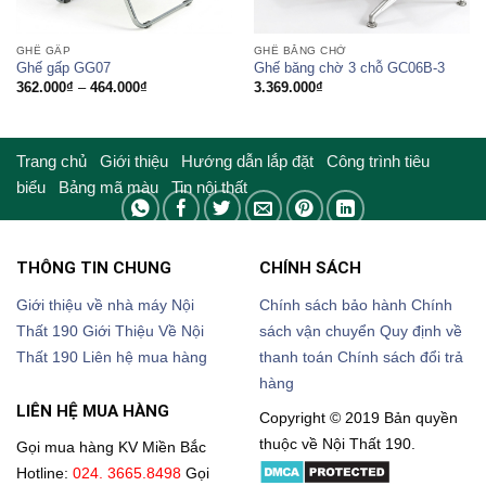
GHẾ GẤP
GHẾ BĂNG CHỜ
Ghế gấp GG07
Ghế băng chờ 3 chỗ GC06B-3
Khoảng
362.000
₫
–
464.000
₫
3.369.000
₫
giá:
từ
362.000₫
đến
464.000₫
Trang chủ
Giới thiệu
Hướng dẫn lắp đặt
Công trình tiêu
biểu
Bảng mã màu
Tin nội thất
THÔNG TIN CHUNG
CHÍNH SÁCH
Giới thiệu về nhà máy Nội
Chính sách bảo hành
Chính
Thất 190
Giới Thiệu Về Nội
sách vận chuyển
Quy định về
Thất 190
Liên hệ mua hàng
thanh toán
Chính sách đổi trả
hàng
LIÊN HỆ MUA HÀNG
Copyright © 2019 Bản quyền
thuộc về Nội Thất 190.
Gọi mua hàng KV Miền Bắc
Hotline:
024. 3665.8498
Gọi