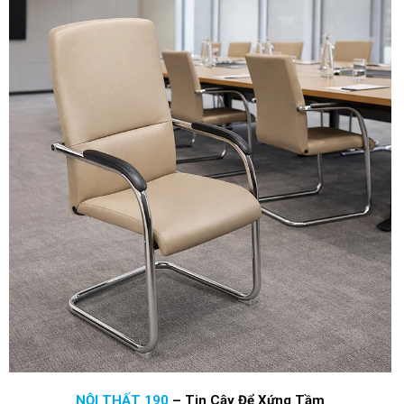
NỘI THẤT 190
–
Tin Cậy Để Xứng Tầm