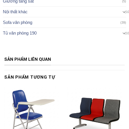
Giường tầng sắt
(5)
Nội thất khác
(1
Sofa văn phòng
(39)
Tủ văn phòng 190
(1
SẢN PHẨM LIÊN QUAN
SẢN PHẨM TƯƠNG TỰ