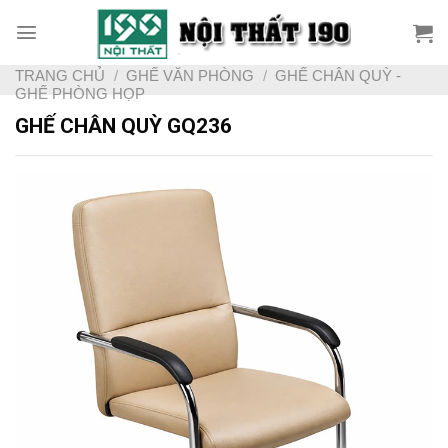
Skip
to
content
TRANG CHỦ
/
GHẾ VĂN PHÒNG
/
GHẾ CHÂN QUỲ -
GHẾ PHÒNG HỌP
GHẾ CHÂN QUỲ GQ236