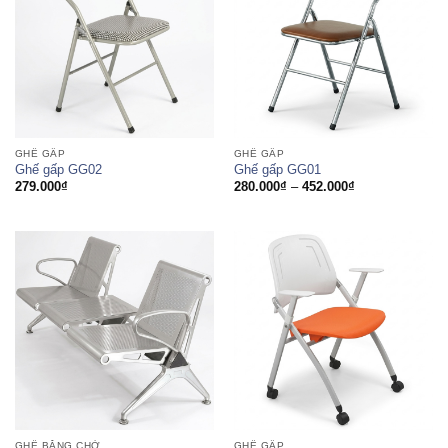
GHẾ GẤP
GHẾ GẤP
Ghế gấp GG02
Ghế gấp GG01
Khoảng
279.000
₫
280.000
₫
–
452.000
₫
giá:
từ
280.000₫
đến
452.000₫
GHẾ BĂNG CHỜ
GHẾ GẤP