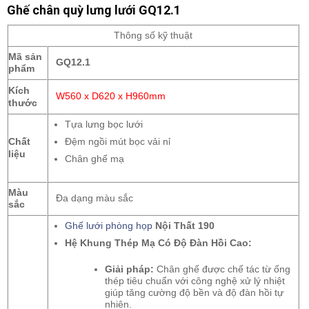
Ghế chân quỳ lưng lưới GQ12.1
Thông số kỹ thuật
Mã sản
GQ12.1
phẩm
Kích
W560 x D620 x H960mm
thước
Tựa lưng bọc lưới
Chất
Đệm ngồi mút bọc vải nỉ
liệu
Chân ghế mạ
Màu
Đa dạng màu sắc
sắc
Ghế lưới phòng họp
Nội Thất 190
Hệ Khung Thép Mạ Có Độ Đàn Hồi Cao:
Giải pháp:
Chân ghế được chế tác từ ống
thép tiêu chuẩn với công nghệ xử lý nhiệt
giúp tăng cường độ bền và độ đàn hồi tự
nhiên.