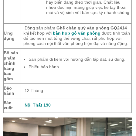
hay biến dạng theo thời gian. Chất liệu
nhựa đúc mịn màng giúp việc kê tay thoải
mái và vệ sinh vết bẩn cực kỳ nhanh chóng.
Dòng sản phẩm
Ghế chân quỳ văn phòng GQ2414
Ứng
khi kết hợp với
bàn họp gỗ văn phòng
được tính toán
dụng
để tạo nên một tổng thể vững chãi, rất phù hợp với
phong cách nội thất văn phòng hiện đại và năng động.
Bộ sản
phẩm
Sản phẩm đi kèm với hướng dẫn lắp đặt, sử dụng.
chính
Phiếu bảo hành
hãng
bao
gồm
Bảo
12 Tháng
hành
Sản
Nội Thất 190
xuất