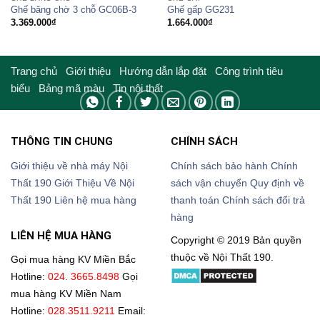
Ghế băng chờ 3 chỗ GC06B-3
Ghế gấp GG231
3.369.000
₫
1.664.000
₫
Trang chủ
Giới thiệu
Hướng dẫn lắp đặt
Công trình tiêu
biểu
Bảng mã màu
Tin nội thất
THÔNG TIN CHUNG
CHÍNH SÁCH
Giới thiệu về nhà máy Nội
Chính sách bảo hành
Chính
Thất 190
Giới Thiệu Về Nội
sách vận chuyển
Quy định về
Thất 190
Liên hệ mua hàng
thanh toán
Chính sách đổi trả
hàng
LIÊN HỆ MUA HÀNG
Copyright © 2019 Bản quyền
thuộc về Nội Thất 190.
Gọi mua hàng KV Miền Bắc
Hotline:
024. 3665.8498
Gọi
mua hàng KV Miền Nam
Hotline:
028.3511.9211
Email: