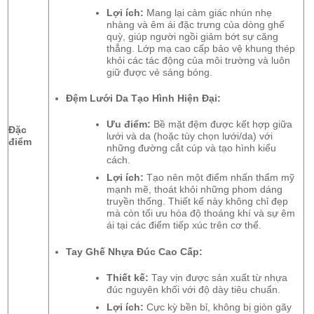
Lợi ích:
Mang lại cảm giác nhún nhẹ
nhàng và êm ái đặc trưng của dòng ghế
quỳ, giúp người ngồi giảm bớt sự căng
thẳng. Lớp mạ cao cấp bảo vệ khung thép
khỏi các tác động của môi trường và luôn
giữ được vẻ sáng bóng.
Đệm Lưới Da Tạo Hình Hiện Đại:
Ưu điểm:
Bề mặt đệm được kết hợp giữa
Đặc
lưới và da (hoặc tùy chọn lưới/da) với
điểm
những đường cắt cúp và tạo hình kiểu
cách.
Lợi ích:
Tạo nên một điểm nhấn thẩm mỹ
mạnh mẽ, thoát khỏi những phom dáng
truyền thống. Thiết kế này không chỉ đẹp
mà còn tối ưu hóa độ thoáng khí và sự êm
ái tại các điểm tiếp xúc trên cơ thể.
Tay Ghế Nhựa Đúc Cao Cấp:
Thiết kế:
Tay vịn được sản xuất từ nhựa
đúc nguyên khối với độ dày tiêu chuẩn.
Lợi ích:
Cực kỳ bền bỉ, không bị giòn gãy