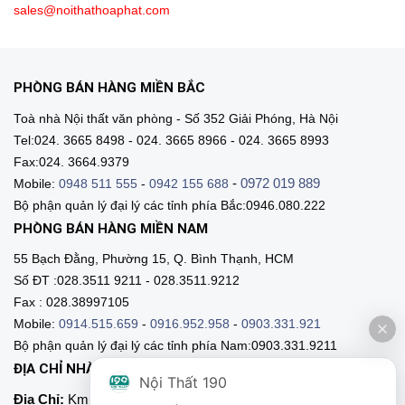
sales@noithathoaphat.com
PHÒNG BÁN HÀNG MIỀN BẮC
Toà nhà Nội thất văn phòng - Số 352 Giải Phóng, Hà Nội
Tel:024. 3665 8498 - 024. 3665 8966 - 024. 3665 8993
Fax:024. 3664.9379
-
0972 019 889
Mobile:
0948 511 555
-
0942 155 688
Bộ phận quản lý đại lý các tỉnh phía Bắc:0946.080.222
PHÒNG BÁN HÀNG MIỀN NAM
55 Bạch Đằng, Phường 15, Q. Bình Thạnh, HCM
Số ĐT :028.3511 9211 - 028.3511.9212
Fax : 028.38997105
Mobile:
0914.515.659
-
0916.952.958
-
0903.331.921
Bộ phận quản lý đại lý các tỉnh phía Nam:0903.331.9211
ĐỊA CHỈ NHÀ MÁY SẢN XUẤT
Nội Thất 190
Địa Chỉ:
Km 89, Quốc lộ 5 , Thôn Mỹ Tranh, xã Nam Sơn,