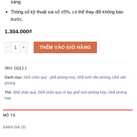
sáng.
Thông số kỹ thuật sai số ±5%, có thể thay đổi không báo
trước.
1.304.000
₫
Ghế chân quỳ GQ12.1 số lượng
THÊM VÀO GIỎ HÀNG
SKU:
GQ12.1
Danh mục:
Ghế chân quỳ - ghế phòng họp
,
Ghế lưới văn phòng
,
Ghế văn
phòng
Thẻ:
Ghế chân quỳ
,
Ghế chân quỳ có tay
,
ghế lưới phòng họp
,
Ghế phòng
họp
MÔ TẢ
ĐÁNH GIÁ (0)