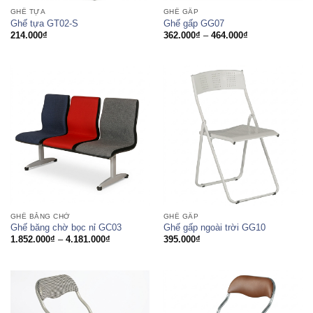
GHẾ TỰA
GHẾ GẤP
Ghế tựa GT02-S
Ghế gấp GG07
Khoảng
214.000
₫
362.000
₫
–
464.000
₫
giá:
từ
362.000₫
đến
464.000₫
GHẾ BĂNG CHỜ
GHẾ GẤP
Ghế băng chờ bọc nỉ GC03
Ghế gấp ngoài trời GG10
Khoảng
1.852.000
₫
–
4.181.000
₫
395.000
₫
giá:
từ
1.852.000₫
đến
4.181.000₫