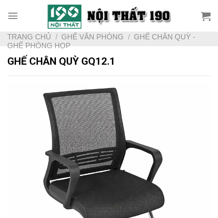
Skip
to
content
TRANG CHỦ
/
GHẾ VĂN PHÒNG
/
GHẾ CHÂN QUỲ -
GHẾ PHÒNG HỌP
GHẾ CHÂN QUỲ GQ12.1