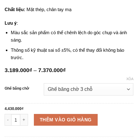
Chất liệu:
Mặt thép, chân tay mạ
Lưu ý:
Màu sắc sản phẩm có thể chênh lệch do góc chụp và ánh
sáng.
Thông số kỹ thuật sai số ±5%, có thể thay đổi không báo
trước.
Khoảng
3.189.000
₫
–
7.370.000
₫
giá:
XÓA
từ
3.189.000₫
Ghế băng chờ
đến
7.370.000₫
4.430.000
₫
Ghế băng chờ GC01M-T số lượng
THÊM VÀO GIỎ HÀNG