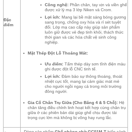
Công nghệ:
Phần chân, tay vịn và viền ghế
được xử lý mạ 3 lớp Niken và Crom.
Lợi ích:
Mang lại bề mặt sáng bóng gương
Đặc
sang trọng, chống oxy hóa và rỉ sét tuyệt
điểm
đối. Lớp mạ cao cấp này giúp sản phẩm
luôn giữ được vẻ đẹp tinh khôi, thách thức
thời gian và các hóa chất vệ sinh công
nghiệp.
Mặt Thép Đột Lỗ Thoáng Mát:
Ưu điểm:
Tấm thép dày sơn tĩnh điện màu
ghi được đột lỗ CNC tinh tế.
Lợi ích:
Đảm bảo sự thông thoáng, thoát
nhiệt cực tốt, mang lại cảm giác mát mẻ
cho người ngồi ngay cả trong môi trường
đông người.
Gia Cố Chân Trụ Giữa (Cho Băng 4 & 5 Chỗ):
Hệ
chân tăng điều chỉnh linh hoạt kết hợp cùng chân trụ
giữa ở các phiên bản dài giúp ghế chịu được tải
trọng cực lớn mà không bị võng hay rung lắc.
Dòng sản phẩm
Ghế phòng chờ GC01M-T
biến sảnh