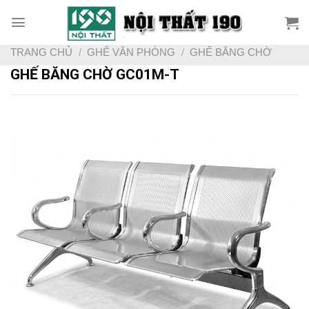
Skip
to
content
TRANG CHỦ
/
GHẾ VĂN PHÒNG
/
GHẾ BĂNG CHỜ
GHẾ BĂNG CHỜ GC01M-T