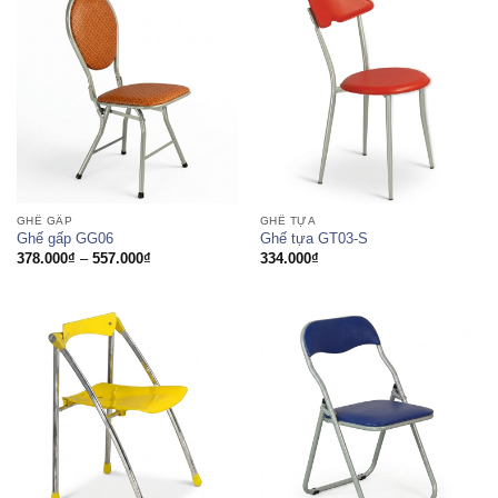
GHẾ GẤP
GHẾ TỰA
Ghế gấp GG06
Ghế tựa GT03-S
Khoảng
378.000
₫
–
557.000
₫
334.000
₫
giá:
từ
378.000₫
đến
557.000₫