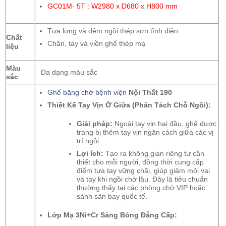
GC01M- 5T : W2980 x D680 x H800 mm
Tựa lưng và đệm ngồi thép sơn tĩnh điện
Chất
Chân, tay và viền ghế thép mạ
liệu
Màu
Đa dạng màu sắc
sắc
Ghế băng chờ bệnh viện
Nội Thất 190
Thiết Kế Tay Vịn Ở Giữa (Phân Tách Chỗ Ngồi):
Giải pháp:
Ngoài tay vịn hai đầu, ghế được
trang bị thêm tay vịn ngăn cách giữa các vị
trí ngồi.
Lợi ích:
Tạo ra không gian riêng tư cần
thiết cho mỗi người, đồng thời cung cấp
điểm tựa tay vững chãi, giúp giảm mỏi vai
và tay khi ngồi chờ lâu. Đây là tiêu chuẩn
thường thấy tại các phòng chờ VIP hoặc
sảnh sân bay quốc tế.
Lớp Mạ 3Ni+Cr Sáng Bóng Đẳng Cấp: