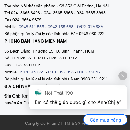
Toà nhà Nội thất văn phòng - Số 352 Giải Phóng, Hà Nội
Tel:024. 3665 8498 - 024. 3665 8966 - 024. 3665 8993
Fax:024. 3664.9379
-
0972 019 889
Mobile:
0948 511 555
-
0942 155 688
Bộ phận quản lý đại lý các tỉnh phía Bắc:0946.080.222
PHÒNG BÁN HÀNG MIỀN NAM
55 Bạch Đằng, Phường 15, Q. Bình Thạnh, HCM
Số ĐT :028.3511 9211 - 028.3511.9212
Fax : 028.38997105
Mobile:
0914.515.659
-
0916.952.958
-
0903.331.921
Bộ phận quản lý đại lý các tỉnh phía Nam:0903.331.9211
ĐỊA CHỈ NHÀ MÁY SẢN XUẤT
Nội Thất 190
Địa Chỉ:
Km 89, Quốc lộ 5 , Thôn Mỹ Tranh, xã Nam Sơn,
Em có thể giúp được gì cho Anh/Chị ạ? 
huyện An Dương, Hải Phòng
Cần mua hàng
Công ty Cổ Phần ĐT TM & SX Việt Nội Thất