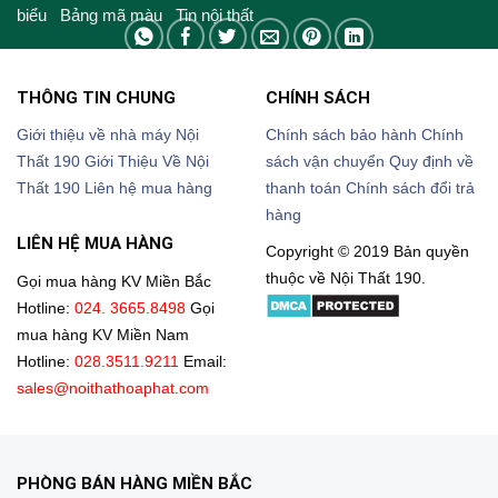
biểu
Bảng mã màu
Tin nội thất
THÔNG TIN CHUNG
CHÍNH SÁCH
Giới thiệu về nhà máy Nội
Chính sách bảo hành
Chính
Thất 190
Giới Thiệu Về Nội
sách vận chuyển
Quy định về
Thất 190
Liên hệ mua hàng
thanh toán
Chính sách đổi trả
hàng
LIÊN HỆ MUA HÀNG
Copyright © 2019 Bản quyền
thuộc về Nội Thất 190.
Gọi mua hàng KV Miền Bắc
Hotline:
024. 3665.8498
Gọi
mua hàng KV Miền Nam
Hotline:
028.3511.9211
Email:
sales@noithathoaphat.com
PHÒNG BÁN HÀNG MIỀN BẮC