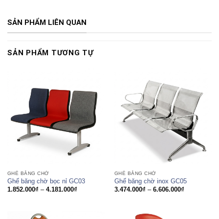
SẢN PHẨM LIÊN QUAN
SẢN PHẨM TƯƠNG TỰ
GHẾ BĂNG CHỜ
GHẾ BĂNG CHỜ
Ghế băng chờ bọc nỉ GC03
Ghế băng chờ inox GC05
Khoảng
Khoảng
1.852.000
₫
–
4.181.000
₫
3.474.000
₫
–
6.606.000
₫
giá:
giá:
từ
từ
1.852.000₫
3.474.000₫
đến
đến
4.181.000₫
6.606.000₫