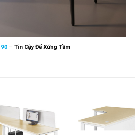
190
–
Tin Cậy Để Xứng Tầm