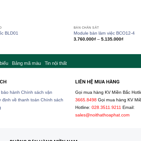
O
BÀN CHÂN SẮT
ốc BLD01
Module bàn làm việc BCO12-4
Khoảng
3.760.000
₫
–
5.135.000
₫
giá:
từ
3.760.00
đến
5.135.00
 biểu
Bảng mã màu
Tin nội thất
ÁCH
LIÊN HỆ MUA HÀNG
 bảo hành
Chính sách vận
Gọi mua hàng KV Miền Bắc
Hotl
 định về thanh toán
Chính sách
3665.8498
Gọi mua hàng KV Mi
g
Hotline:
028.3511.9211
Email:
sales@noithathoaphat.com