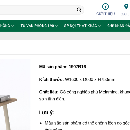
GIỚI THIỆU
ĐẠI L
PHÒNG
TỦ VĂN PHÒNG 190
SP NỘI THẤT KHÁC
GHẾ KHÁN ĐÀ
Mã sản phẩm: 1907B16
Kích thước:
W16
00 x D600 x H750mm
Chất liệu:
Gỗ công nghiệp phủ Melamine, khung
sơn tĩnh điện.
Lưu ý:
Màu sắc sản phẩm có thể chênh lệch do góc
ánh sáng.