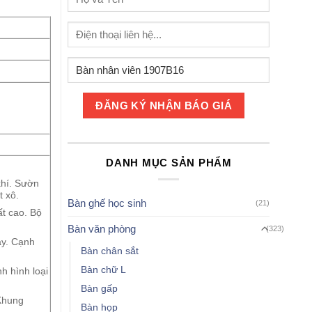
DANH MỤC SẢN PHẨM
khí. Sườn
t xô.
Bàn ghế học sinh
(21)
t cao. Bộ
Bàn văn phòng
(323)
áy. Cạnh
Bàn chân sắt
Bàn chữ L
h hình loại
Bàn gấp
Khung
Bàn họp