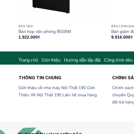
BÀN HỌP
BÀN LÃNH ĐẠ
Bàn họp văn phòng BG08M
Bàn giám đ
1.922.000
₫
9.916.000
₫
Trang chủ
Giới thiệu
Hướng dẫn lắp đặt
Công trình tiêu
THÔNG TIN CHUNG
CHÍNH S
Giới thiệu về nhà máy Nội Thất 190
Giới
Chính sách
Thiệu Về Nội Thất 190
Liên hệ mua hàng
chuyển
Quy
đổi trả hàn