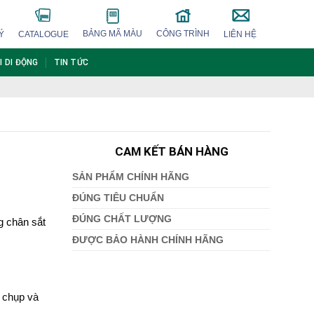
BẢNG MÃ MÀU
CÔNG TRÌNH
Ý
CATALOGUE
LIÊN HỆ
I DI ĐỘNG
TIN TỨC
CAM KẾT BÁN HÀNG
SẢN PHẨM CHÍNH HÃNG
ĐÚNG TIÊU CHUẨN
ĐÚNG CHẤT LƯỢNG
 chân sắt
ĐƯỢC BẢO HÀNH CHÍNH HÃNG
 chụp và