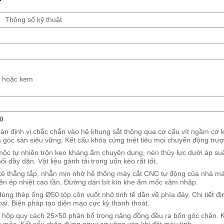
Thông số kỹ thuật
n hoặc kem
8
0
 định vị chắc chắn vào hệ khung sắt thông qua cơ cấu vít ngầm cơ 
óc sàn siêu vững. Kết cấu khóa cứng triệt tiêu mọi chuyển động trượ
c tự nhiên trộn keo kháng ẩm chuyên dụng, nén thủy lực dưới áp suấ
i dầy dặn. Vật liệu gánh tải trọng uốn kéo rất tốt.
xẻ thẳng tắp, nhẵn mịn nhờ hệ thống máy cắt CNC tự động của nhà m
n ép nhiệt cao tần. Đường dán bít kín khe ẩm mốc xâm nhập.
ng thép ống Ø50 tóp côn vuốt nhỏ tinh tế dần về phía đáy. Chi tiết địn
oại. Biện pháp tạo diện mạo cực kỳ thanh thoát.
 hộp quy cách 25×50 phân bổ trọng năng đồng đều ra bốn góc chân. 