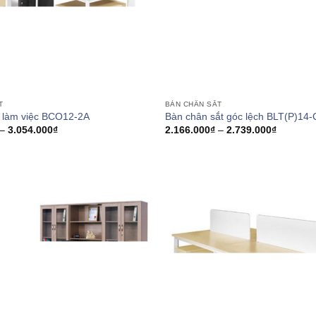
T
BÀN CHÂN SẮT
 làm việc BCO12-2A
Bàn chân sắt góc lệch BLT(P)14
Khoảng
Khoảng
–
3.054.000
₫
2.166.000
₫
–
2.739.000
₫
giá:
giá:
từ
từ
2.443.000₫
2.166.00
đến
đến
3.054.000₫
2.739.00