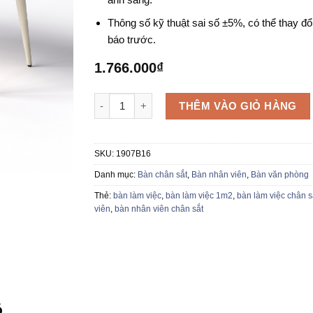
Thông số kỹ thuật sai số ±5%, có thể thay đổ
báo trước.
1.766.000
₫
Bàn nhân viên 1907B16 số lượng
THÊM VÀO GIỎ HÀNG
SKU:
1907B16
Danh mục:
Bàn chân sắt
,
Bàn nhân viên
,
Bàn văn phòng
Thẻ:
bàn làm việc
,
bàn làm việc 1m2
,
bàn làm việc chân s
viên
,
bàn nhân viên chân sắt
6