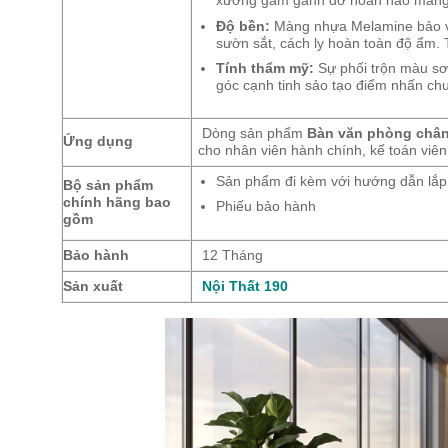
xương gầm gánh đỡ hoàn hảo mảng m
Độ bền:
Màng nhựa Melamine bảo vệ 
sườn sắt, cách ly hoàn toàn độ ẩm. T
Tính thẩm mỹ:
Sự phối trộn màu sơ
góc cạnh tinh sảo tạo điểm nhấn ch
Dòng sản phẩm
Bàn văn phòng chân
Ứng dụng
cho nhân viên hành chính, kế toán viên
Sản phẩm đi kèm với hướng dẫn lắp 
Bộ sản phẩm
chính hãng bao
Phiếu bảo hành
gồm
Bảo hành
12 Tháng
Sản xuất
Nội Thất 190