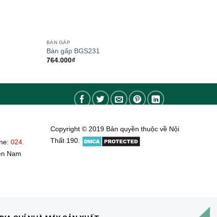
BÀN GẤP
Bàn gấp BGS231
764.000
₫
0₫
0₫
Copyright © 2019 Bản quyền thuộc về Nội
Thất 190.
ine:
024.
ền Nam