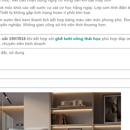
ộc. Kết cấu chặn đứng nguy cơ võng ván khi đặt máy tính.
mộc khỏi các vết xước cọ xát cơ học hằng ngày. Lớp sơn tĩnh điện 
hiết bị không gặp tình trạng hoen rỉ phôi kim loại.
n sườn đen kem thanh lịch kết hợp bảng màu vân mộc phong phú. Đư
uyên nghiệp. Không gian công sở trở nên thời thượng hơn.
 sắt 1907B16
khi kết hợp với
ghế lưới công thái học
phù hợp đáp ứn
, chuyên viên kinh doanh.
đặt, sử dụng.