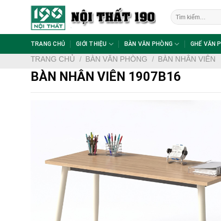
Skip
Tìm
to
kiếm:
content
TRANG CHỦ
GIỚI THIỆU
BÀN VĂN PHÒNG
GHẾ VĂN 
TRANG CHỦ
/
BÀN VĂN PHÒNG
/
BÀN NHÂN VIÊN
BÀN NHÂN VIÊN 1907B16