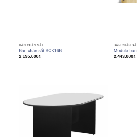
BÀN CHÂN SẮT
BÀN CHÂN SẮ
Bàn chân sắt BCK16B
Module bàn
2.195.000
₫
2.443.000
₫