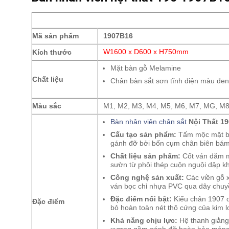
Mã sản phẩm
1907B16
Kích thước
W1600 x D600 x H750mm
Mặt bàn gỗ Melamine
Chất liệu
Chân bàn sắt sơn tĩnh điện màu đe
Màu sắc
M1, M2, M3, M4, M5, M6, M7, MG, M
Bàn nhân viên chân sắt
Nội Thất 19
Cấu tạo sản phẩm:
Tấm mộc mặt bàn
gánh đỡ bởi bốn cụm chân biên bám g
Chất liệu sản phẩm:
Cốt ván dăm mộ
sườn từ phôi thép cuộn nguội dập khố
Công nghệ sản xuất:
Các viền gỗ 
ván bọc chỉ nhựa PVC qua dây chuyề
Đặc điểm nổi bật:
Kiểu chân 1907 dù
Đặc điểm
bỏ hoàn toàn nét thô cứng của kim l
Khả năng chịu lực:
Hệ thanh giằng