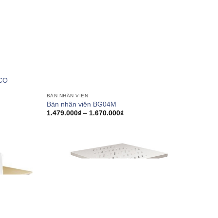
-CO
BÀN NHÂN VIÊN
Bàn nhân viên BG04M
0₫
Khoảng
1.479.000
₫
–
1.670.000
₫
giá:
0₫
từ
1.479.000₫
đến
1.670.000₫