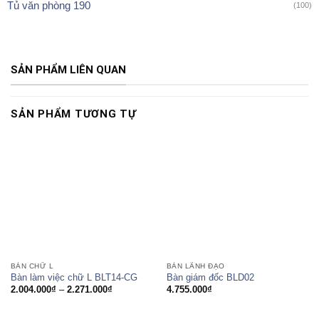
Tủ văn phòng 190
(100)
SẢN PHẨM LIÊN QUAN
SẢN PHẨM TƯƠNG TỰ
BÀN CHỮ L
BÀN LÃNH ĐẠO
Bàn làm việc chữ L BLT14-CG
Bàn giám đốc BLD02
Khoảng
2.004.000
₫
–
2.271.000
₫
4.755.000
₫
giá:
từ
2.004.000₫