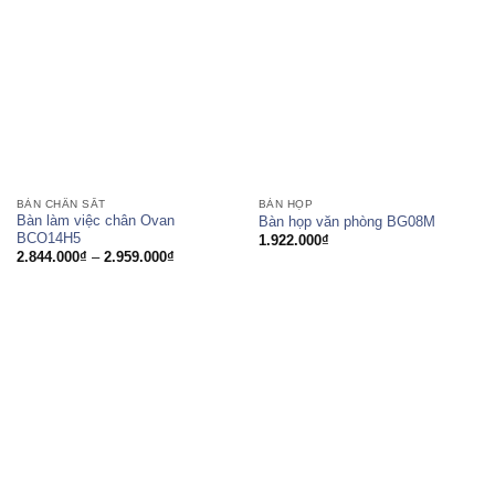
đến
2.271.000₫
BÀN CHÂN SẮT
BÀN HỌP
Bàn làm việc chân Ovan
Bàn họp văn phòng BG08M
BCO14H5
1.922.000
₫
Khoảng
2.844.000
₫
–
2.959.000
₫
giá:
từ
2.844.000₫
đến
2.959.000₫