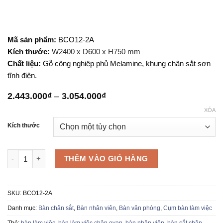
Mã sản phẩm:
BCO12-2A
Kích thước:
W2400 x D600 x H750 mm
Chất liệu:
Gỗ công nghiệp phủ Melamine, khung chân sắt sơn
tĩnh điện.
Khoảng
2.443.000
₫
–
3.054.000
₫
giá:
XÓA
từ
2.443.000₫
Kích thước
đến
3.054.000₫
Module bàn làm việc BCO12-2A số lượng
THÊM VÀO GIỎ HÀNG
SKU:
BCO12-2A
Danh mục:
Bàn chân sắt
,
Bàn nhân viên
,
Bàn văn phòng
,
Cụm bàn làm việc
Thẻ:
bàn làm việc
,
bàn làm việc chân ovan
,
bàn nhân viên
,
bàn sắt chân