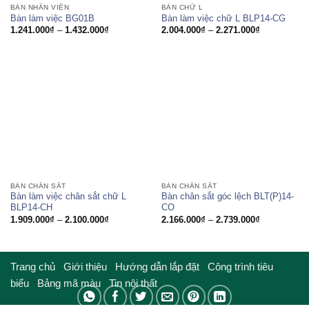
BÀN NHÂN VIÊN
BÀN CHỮ L
Bàn làm việc BG01B
Bàn làm việc chữ L BLP14-CG
Khoảng
Khoảng
1.241.000
₫
–
1.432.000
₫
2.004.000
₫
–
2.271.000
₫
giá:
giá:
từ
từ
1.241.000₫
2.004.000₫
đến
đến
1.432.000₫
2.271.000₫
BÀN CHÂN SẮT
BÀN CHÂN SẮT
Bàn làm việc chân sắt chữ L
Bàn chân sắt góc lệch BLT(P)14-
BLP14-CH
CO
Khoảng
Khoảng
1.909.000
₫
–
2.100.000
₫
2.166.000
₫
–
2.739.000
₫
giá:
giá:
từ
từ
1.909.000₫
2.166.000₫
đến
đến
2.100.000₫
2.739.000₫
Trang chủ
Giới thiệu
Hướng dẫn lắp đặt
Công trình tiêu
biểu
Bảng mã màu
Tin nội thất