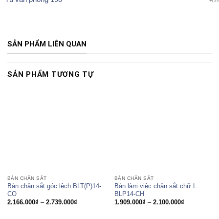
SẢN PHẨM LIÊN QUAN
SẢN PHẨM TƯƠNG TỰ
BÀN CHÂN SẮT
BÀN CHÂN SẮT
Bàn chân sắt góc lệch BLT(P)14-
Bàn làm việc chân sắt chữ L
CO
BLP14-CH
Khoảng
Khoảng
2.166.000
₫
–
2.739.000
₫
1.909.000
₫
–
2.100.000
₫
giá:
giá:
từ
từ