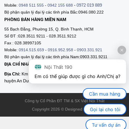
-
0972 019 889
Mobile:
0948 511 555
-
0942 155 688
Bộ phận quản lý đại lý các tỉnh phía Bắc:0946.080.222
PHÒNG BÁN HÀNG MIỀN NAM
55 Bạch Đằng, Phường 15, Q. Bình Thạnh, HCM
Số ĐT :028.3511 9211 - 028.3511.9212
Fax : 028.38997105
Mobile:
0914.515.659
-
0916.952.958
-
0903.331.921
Bộ phận quản lý đại lý các tỉnh phía Nam:0903.331.9211
ĐỊA CHỈ NHÀ MÁY SẢN XUẤT
Nội Thất 190
Địa Chỉ:
Km 89, Quốc lộ 5 , Thôn Mỹ Tranh, xã Nam Sơn,
Em có thể giúp được gì cho Anh/Chị ạ? 
huyện An Dương, Hải Phòng
Cần mua hàng
Công ty Cổ Phần ĐT TM & SX Việt Nội Thất
Gọi lại cho tôi
Copyright 2026 © Designed by VNT
Tư vấn dự án