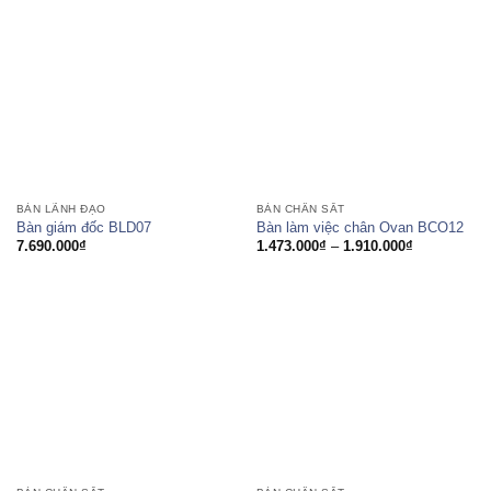
2.166.000₫
1.909.000₫
đến
đến
2.739.000₫
2.100.000₫
BÀN LÃNH ĐẠO
BÀN CHÂN SẮT
Bàn giám đốc BLD07
Bàn làm việc chân Ovan BCO12
Khoảng
7.690.000
₫
1.473.000
₫
–
1.910.000
₫
giá:
từ
1.473.000₫
đến
1.910.000₫