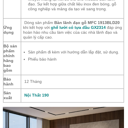
đạo. Sự kết hợp giữa chất liệu inox đen bóng, gỗ
công nghiệp và mảng da tạo vẻ sang trọng.
Dòng sản phẩm
Bàn lãnh đạo gỗ MFC 1913BLD20
Ứng
khi kết hợp với
ghế lưới có tựa đầu GX2314
đáp ứng
dụng
hoàn hảo nhu cầu làm việc của các nhà lãnh đạo và
quản lý cấp cao.
Bộ sản
phẩm
Sản phẩm đi kèm với hướng dẫn lắp đặt, sử dụng.
chính
Phiếu bảo hành
hãng
bao
gồm
Bảo
12 Tháng
hành
Sản
Nội Thất 190
xuất