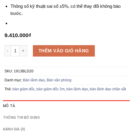
Thông số kỹ thuật sai số ±5%, có thể thay đổi không báo
trước.
9.410.000
₫
Bàn lãnh đạo 1913BLD20 số lượng
THÊM VÀO GIỎ HÀNG
SKU:
1913BLD20
Danh mục:
Bàn lãnh đạo
,
Bàn văn phòng
Thẻ:
bàn giám đốc
,
bàn giám đốc 2m
,
bàn lãnh đạo
,
bàn lãnh đạo chân sắt
MÔ TẢ
THÔNG TIN BỔ SUNG
ĐÁNH GIÁ (0)