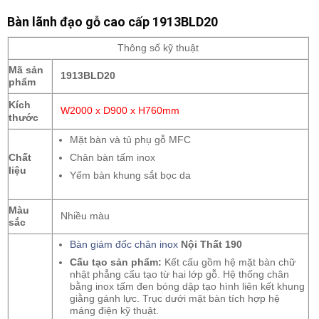
Bàn lãnh đạo gỗ cao cấp 1913BLD20
Thông số kỹ thuật
Mã sản
1913BLD20
phẩm
Kích
W2000 x D900 x H760mm
thước
Mặt bàn và tủ phụ gỗ MFC
Chất
Chân bàn tấm inox
liệu
Yếm bàn khung sắt bọc da
Màu
Nhiều màu
sắc
Bàn giám đốc chân inox
Nội Thất 190
Cấu tạo sản phẩm:
Kết cấu gồm hệ mặt bàn chữ
nhật phẳng cấu tạo từ hai lớp gỗ. Hệ thống chân
bằng inox tấm đen bóng dập tạo hình liên kết khung
giằng gánh lực. Trục dưới mặt bàn tích hợp hệ
máng điện kỹ thuật.