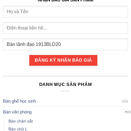
NHẬN BÁO GIÁ SẢN PHẨM
DANH MỤC SẢN PHẨM
Bàn ghế học sinh
(21)
Bàn văn phòng
(3
Bàn chân sắt
Bàn chữ L