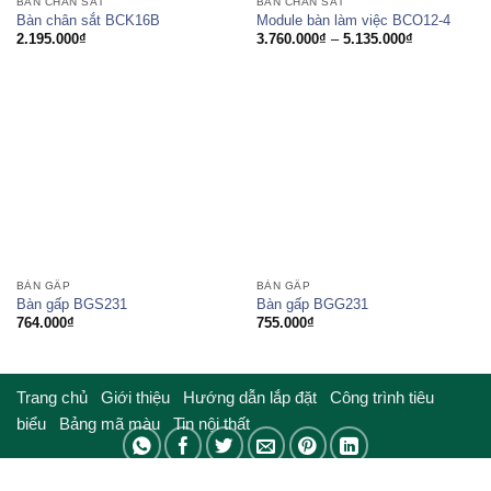
BÀN CHÂN SẮT
BÀN CHÂN SẮT
Bàn chân sắt BCK16B
Module bàn làm việc BCO12-4
Khoảng
2.195.000
₫
3.760.000
₫
–
5.135.000
₫
giá:
từ
3.760.000₫
đến
5.135.000₫
BÀN GẤP
BÀN GẤP
Bàn gấp BGS231
Bàn gấp BGG231
764.000
₫
755.000
₫
Trang chủ
Giới thiệu
Hướng dẫn lắp đặt
Công trình tiêu
biểu
Bảng mã màu
Tin nội thất