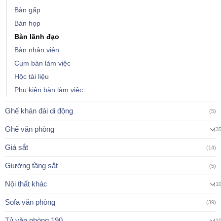
Bàn gấp
Bàn họp
Bàn lãnh đạo
Bàn nhân viên
Cụm bàn làm việc
Hộc tài liệu
Phụ kiện bàn làm việc
Ghế khán đài di động
(5)
Ghế văn phòng
(3
Giá sắt
(14)
Giường tầng sắt
(5)
Nội thất khác
(1
Sofa văn phòng
(39)
Tủ văn phòng 190
(1