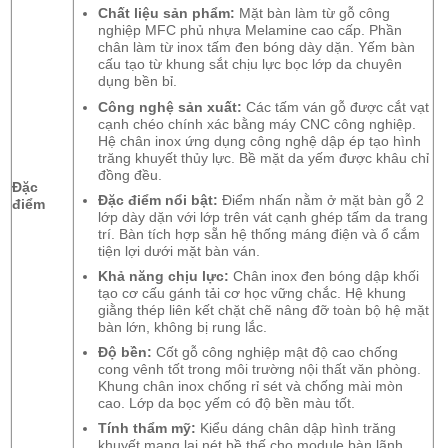
Chất liệu sản phẩm:
Mặt bàn làm từ gỗ công
nghiệp MFC phủ nhựa Melamine cao cấp. Phần
chân làm từ inox tấm đen bóng dày dặn. Yếm bàn
cấu tạo từ khung sắt chịu lực bọc lớp da chuyên
dụng bền bỉ.
Công nghệ sản xuất:
Các tấm ván gỗ được cắt vạt
cạnh chéo chính xác bằng máy CNC công nghiệp.
Hệ chân inox ứng dụng công nghệ dập ép tạo hình
trăng khuyết thủy lực. Bề mặt da yếm được khâu chỉ
đồng đều.
Đặc
Đặc điểm nổi bật:
Điểm nhấn nằm ở mặt bàn gỗ 2
điểm
lớp dày dặn với lớp trên vát cạnh ghép tấm da trang
trí. Bàn tích hợp sẵn hệ thống máng điện và ổ cắm
tiện lợi dưới mặt bàn ván.
Khả năng chịu lực:
Chân inox đen bóng dập khối
tạo cơ cấu gánh tải cơ học vững chắc. Hệ khung
giằng thép liên kết chặt chẽ nâng đỡ toàn bộ hệ mặt
bàn lớn, không bị rung lắc.
Độ bền:
Cốt gỗ công nghiệp mật độ cao chống
cong vênh tốt trong môi trường nội thất văn phòng.
Khung chân inox chống rỉ sét và chống mài mòn
cao. Lớp da bọc yếm có độ bền màu tốt.
Tính thẩm mỹ:
Kiểu dáng chân dập hình trăng
khuyết mang lại nét bề thế cho module bàn lãnh