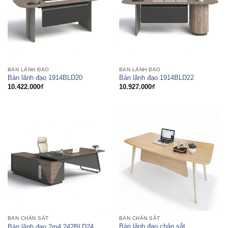
BÀN LÃNH ĐẠO
BÀN LÃNH ĐẠO
Bàn lãnh đạo 1914BLD20
Bàn lãnh đạo 1914BLD22
10.422.000
₫
10.927.000
₫
BÀN CHÂN SẮT
BÀN CHÂN SẮT
Bàn lãnh đạo chân sắt
Bàn lãnh đạo 2m4 242BLD24