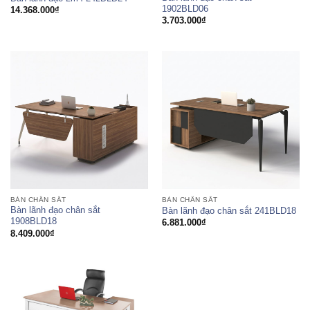
1902BLD06
14.368.000
₫
3.703.000
₫
BÀN CHÂN SẮT
BÀN CHÂN SẮT
Bàn lãnh đạo chân sắt
Bàn lãnh đạo chân sắt 241BLD18
1908BLD18
6.881.000
₫
8.409.000
₫