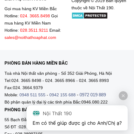
Copyright © 2019 Bản quyền
thuộc về Nội Thất 190.
Gọi mua hàng KV Miền Bắc
Hotline:
024. 3665.8498
Gọi
mua hàng KV Miền Nam
Hotline:
028.3511.9211
Email:
sales@noithathoaphat.com
PHÒNG BÁN HÀNG MIỀN BẮC
Toà nhà Nội thất văn phòng - Số 352 Giải Phóng, Hà Nội
Tel:024. 3665 8498 - 024. 3665 8966 - 024. 3665 8993
Fax:024. 3664.9379
-
0972 019 889
Mobile:
0948 511 555
-
0942 155 688
Bộ phận quản lý đại lý các tỉnh phía Bắc:0946.080.222
PHÒNG BÁN HÀNG MIỀN NAM
Nội Thất 190
55 Bạch Đằng, Phường 15, Q. Bình Thạnh, HCM
Em có thể giúp được gì cho Anh/Chị ạ? 
Số ĐT :028.3511 9211 - 028.3511.9212