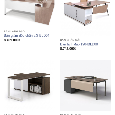
BÀN LÃNH ĐẠO
Bàn giám đốc chân sắt BLD04
8.499.000
₫
BÀN CHÂN SẮT
Bàn lãnh đạo 1904BLD08
8.742.000
₫