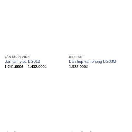
BÀN NHÂN VIÊN
BÀN HỌP
Bàn làm việc BG01B
Bàn họp văn phòng BG08M
Khoảng
1.241.000
₫
–
1.432.000
₫
1.922.000
₫
giá:
từ
1.241.000₫
đến
1.432.000₫