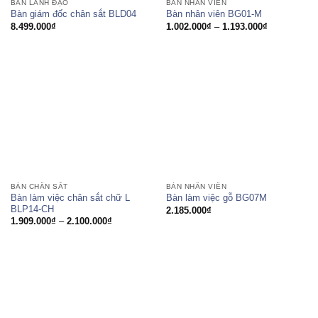
BÀN LÃNH ĐẠO
BÀN NHÂN VIÊN
Bàn giám đốc chân sắt BLD04
Bàn nhân viên BG01-M
Khoảng
8.499.000
₫
1.002.000
₫
–
1.193.000
₫
giá:
từ
1.002.000₫
đến
1.193.000₫
BÀN CHÂN SẮT
BÀN NHÂN VIÊN
Bàn làm việc chân sắt chữ L
Bàn làm việc gỗ BG07M
BLP14-CH
2.185.000
₫
Khoảng
1.909.000
₫
–
2.100.000
₫
giá:
từ
1.909.000₫
đến
2.100.000₫