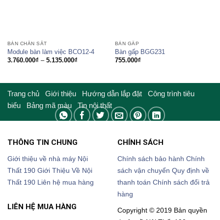
BÀN CHÂN SẮT
BÀN GẤP
Module bàn làm việc BCO12-4
Bàn gấp BGG231
Khoảng
3.760.000
₫
–
5.135.000
₫
755.000
₫
giá:
từ
3.760.000₫
đến
5.135.000₫
Trang chủ
Giới thiệu
Hướng dẫn lắp đặt
Công trình tiêu
biểu
Bảng mã màu
Tin nội thất
THÔNG TIN CHUNG
CHÍNH SÁCH
Giới thiệu về nhà máy Nội
Chính sách bảo hành
Chính
Thất 190
Giới Thiệu Về Nội
sách vận chuyển
Quy định về
Thất 190
Liên hệ mua hàng
thanh toán
Chính sách đổi trả
hàng
LIÊN HỆ MUA HÀNG
Copyright © 2019 Bản quyền