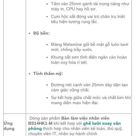
Tấm ván 25mm gánh tải trọng nặng như
máy in, CPU hay hồ sơ.
Cụm hộc sắt đóng vai trò chân trụ triệt
tiêu hiện tượng rung lắc.
Độ bền:
Màng Melamine giữ bề mặt gỗ luôn tươi
mới, chống trầy xước.
Khung sắt sơn tĩnh điện ngăn cản hoàn
toàn oxy hóa rỉ sét.
Tính thẩm mỹ:
Đường nét cạnh ván 25mm dày dặn tạo
cảm giác vững chãi.
Sự kết hợp giữa chất mộc và chất kim khí
mang diện mạo hiện đại.
Dòng sản phẩm
Bàn làm việc nhân viên
Ứng
BS14HK1-M
khi kết hợp với
ghế lưới xoay văn
dụng
phòng
thích hợp cho nhân viên kế toán, thủ quỹ,
chuyên viên IT, nhân sự hành chính.