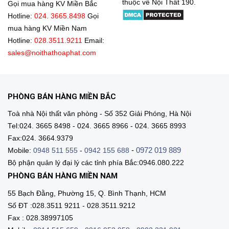
thuộc về Nội Thất 190.
Gọi mua hàng KV Miền Bắc
Hotline:
024. 3665.8498
Gọi
mua hàng KV Miền Nam
Hotline:
028.3511.9211
Email:
sales@noithathoaphat.com
PHÒNG BÁN HÀNG MIỀN BẮC
Toà nhà Nội thất văn phòng - Số 352 Giải Phóng, Hà Nội
Tel:024. 3665 8498 - 024. 3665 8966 - 024. 3665 8993
Fax:024. 3664.9379
-
0972 019 889
Mobile:
0948 511 555
-
0942 155 688
Bộ phận quản lý đại lý các tỉnh phía Bắc:0946.080.222
PHÒNG BÁN HÀNG MIỀN NAM
55 Bạch Đằng, Phường 15, Q. Bình Thạnh, HCM
Số ĐT :028.3511 9211 - 028.3511.9212
Fax : 028.38997105