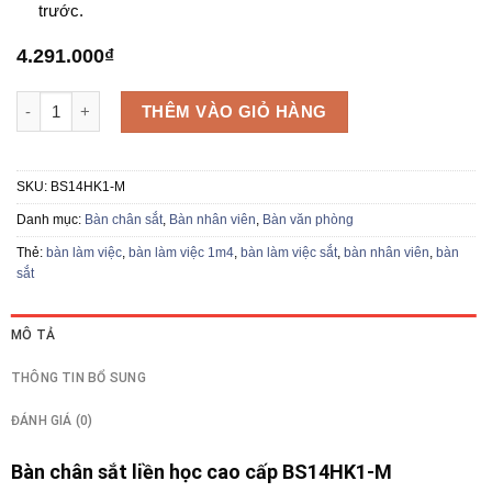
trước.
4.291.000
₫
Bàn làm việc sắt BS14HK1-M số lượng
THÊM VÀO GIỎ HÀNG
SKU:
BS14HK1-M
Danh mục:
Bàn chân sắt
,
Bàn nhân viên
,
Bàn văn phòng
Thẻ:
bàn làm việc
,
bàn làm việc 1m4
,
bàn làm việc sắt
,
bàn nhân viên
,
bàn
sắt
MÔ TẢ
THÔNG TIN BỔ SUNG
ĐÁNH GIÁ (0)
Bàn chân sắt liền học cao cấp BS14HK1-M