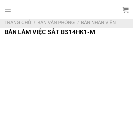
Skip
to
content
TRANG CHỦ
/
BÀN VĂN PHÒNG
/
BÀN NHÂN VIÊN
BÀN LÀM VIỆC SẮT BS14HK1-M