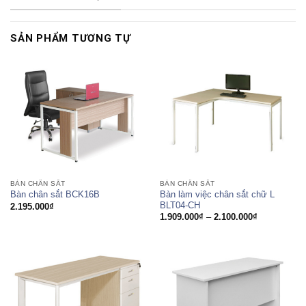
SẢN PHẨM TƯƠNG TỰ
BÀN CHÂN SẮT
BÀN CHÂN SẮT
Bàn làm việc chân sắt chữ L
Bàn chân sắt BCK16B
BLT04-CH
2.195.000
₫
Khoảng
1.909.000
₫
–
2.100.000
₫
giá:
từ
1.909.000₫
đến
2.100.000₫