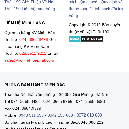
Thất 190
Giới Thiệu Về Nội
sách vận chuyển
Quy định về
Thất 190
Liên hệ mua hàng
thanh toán
Chính sách đổi trả
hàng
LIÊN HỆ MUA HÀNG
Copyright © 2019 Bản quyền
thuộc về Nội Thất 190.
Gọi mua hàng KV Miền Bắc
Hotline:
024. 3665.8498
Gọi
mua hàng KV Miền Nam
Hotline:
028.3511.9211
Email:
sales@noithathoaphat.com
PHÒNG BÁN HÀNG MIỀN BẮC
Toà nhà Nội thất văn phòng - Số 352 Giải Phóng, Hà Nội
Tel:024. 3665 8498 - 024. 3665 8966 - 024. 3665 8993
Fax:024. 3664.9379
-
0972 019 889
Mobile:
0948 511 555
-
0942 155 688
Bộ phận quản lý đại lý các tỉnh phía Bắc:0946.080.222