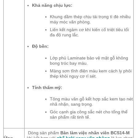
Khả năng chịu lực:
Khung dầm thép chịu tải trọng tì đè nhiều
máy móc văn phòng.
Liên kết ngàm cơ khí kiên cố triệt tiêu tối
đa độ rung lắc.
Độ bền:
Lớp phủ Laminate bảo vệ mặt gỗ không
bong tróc bay màu.
Màng sơn tĩnh điện màu kem cách ly phôi
thép khỏi nguy cơ rỉ sét.
Tính thẩm mỹ:
Tông màu vân gỗ kết hợp sắc kem tạo nét
nhã nhặn, sang trọng.
Góc cạnh gia công sắc nét cho tổng thể
sản phẩm rất tinh tế.
Dòng sản phẩm
Bàn làm việc nhân viên BCS14-M