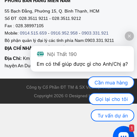
PHÒNG BÁN HÀNG MIỀN NAM
55 Bạch Đằng, Phường 15, Q. Bình Thạnh, HCM
Số ĐT :028.3511 9211 - 028.3511.9212
Fax : 028.38997105
Mobile:
0914.515.659
-
0916.952.958
-
0903.331.921
Bộ phận quản lý đại lý các tỉnh phía Nam:0903.331.9211
ĐỊA CHỈ NHÀ MÁY SẢN XUẤT
Nội Thất 190
Địa Chỉ:
Km 89, Quốc lộ 5 , Thôn Mỹ Tranh, xã Nam Sơn,
Em có thể giúp được gì cho Anh/Chị ạ? 
huyện An Dương, Hải Phòng
Cần mua hàng
Công ty Cổ Phần ĐT TM & SX Việt Nội Thất
Copyright 2026 © Designed by VNT
Gọi lại cho tôi
Tư vấn dự án
1