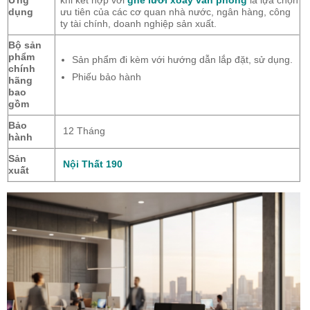
Ứng
khi kết hợp với
ghế lưới xoay văn phòng
là lựa chọn
dụng
ưu tiên của các cơ quan nhà nước, ngân hàng, công
ty tài chính, doanh nghiệp sản xuất.
Bộ sản
phẩm
Sản phẩm đi kèm với hướng dẫn lắp đặt, sử dụng.
chính
Phiếu bảo hành
hãng
bao
gồm
Bảo
12 Tháng
hành
Sản
Nội Thất 190
xuất