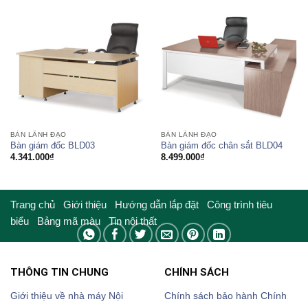
1.909.000₫
đến
2.100.000₫
BÀN LÃNH ĐẠO
BÀN LÃNH ĐẠO
Bàn giám đốc BLD03
Bàn giám đốc chân sắt BLD04
4.341.000
₫
8.499.000
₫
Trang chủ
Giới thiệu
Hướng dẫn lắp đặt
Công trình tiêu
biểu
Bảng mã màu
Tin nội thất
THÔNG TIN CHUNG
CHÍNH SÁCH
Giới thiệu về nhà máy Nội
Chính sách bảo hành
Chính