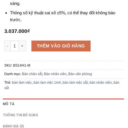
sáng.
Thông số kỹ thuật sai số ±5%, có thể thay đổi không báo
trước.
3.037.000
₫
Bàn làm việc sắt BS14H1-M số lượng
THÊM VÀO GIỎ HÀNG
SKU:
BS14H1-M
Danh mục:
Bàn chân sắt
,
Bàn nhân viên
,
Bàn văn phòng
Thẻ:
bàn làm việc
,
bàn làm việc 1m4
,
bàn làm việc sắt
,
bàn nhân viên
,
bàn
sắt
MÔ TẢ
THÔNG TIN BỔ SUNG
ĐÁNH GIÁ (0)