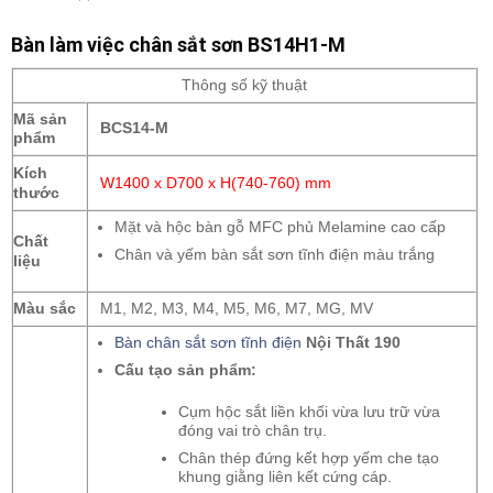
Bàn làm việc chân sắt sơn BS14H1-M
Thông số kỹ thuật
Mã sản
BCS14-M
phẩm
Kích
W1400 x D700 x H(740-760) mm
thước
Mặt và hộc bàn gỗ MFC phủ Melamine cao cấp
Chất
Chân và yếm bàn sắt sơn tĩnh điện màu trắng
liệu
Màu sắc
M1, M2, M3, M4, M5, M6, M7, MG, MV
Bàn chân sắt sơn tĩnh điện
Nội Thất 190
Cấu tạo sản phẩm:
Cụm hộc sắt liền khối vừa lưu trữ vừa
đóng vai trò chân trụ.
Chân thép đứng kết hợp yếm che tạo
khung giằng liên kết cứng cáp.