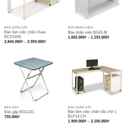
BÀN CHÂN SẮT
BÀN NHÂN VIÊN
Bàn làm việc chân Ovan
Bàn nhân viên BG01-M
BCO14H5
Khoảng
1.002.000
₫
–
1.193.000
₫
giá:
Khoảng
2.844.000
₫
–
2.959.000
₫
từ
giá:
1.002.000₫
từ
đến
2.844.000₫
1.193.000₫
đến
2.959.000₫
BÀN GẤP
BÀN CHÂN SẮT
Bàn làm việc chân sắt chữ L
Bàn gấp BGG231
BLP14-CH
755.000
₫
Khoảng
1.909.000
₫
–
2.100.000
₫
giá:
từ