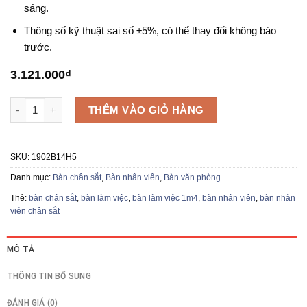
sáng.
Thông số kỹ thuật sai số ±5%, có thể thay đổi không báo
trước.
3.121.000
₫
Bàn nhân viên 1M4 1902B14H5 số lượng
THÊM VÀO GIỎ HÀNG
SKU:
1902B14H5
Danh mục:
Bàn chân sắt
,
Bàn nhân viên
,
Bàn văn phòng
Thẻ:
bàn chân sắt
,
bàn làm việc
,
bàn làm việc 1m4
,
bàn nhân viên
,
bàn nhân
viên chân sắt
MÔ TẢ
THÔNG TIN BỔ SUNG
ĐÁNH GIÁ (0)