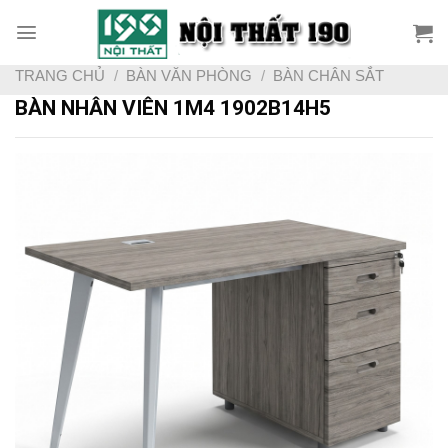
Skip
to
content
TRANG CHỦ
/
BÀN VĂN PHÒNG
/
BÀN CHÂN SẮT
BÀN NHÂN VIÊN 1M4 1902B14H5