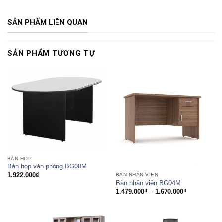
SẢN PHẨM LIÊN QUAN
SẢN PHẨM TƯƠNG TỰ
BÀN HỌP
Bàn họp văn phòng BG08M
1.922.000
₫
BÀN NHÂN VIÊN
Bàn nhân viên BG04M
Khoảng
1.479.000
₫
–
1.670.000
₫
giá:
từ
1.479.000₫
đến
1.670.000₫