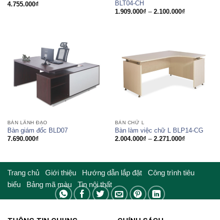
BLT04-CH
4.755.000
₫
Khoảng
1.909.000
₫
–
2.100.000
₫
giá:
từ
1.909.000₫
đến
2.100.000₫
BÀN LÃNH ĐẠO
BÀN CHỮ L
Bàn giám đốc BLD07
Bàn làm việc chữ L BLP14-CG
Khoảng
7.690.000
₫
2.004.000
₫
–
2.271.000
₫
giá:
từ
2.004.000₫
đến
2.271.000₫
Trang chủ
Giới thiệu
Hướng dẫn lắp đặt
Công trình tiêu
biểu
Bảng mã màu
Tin nội thất