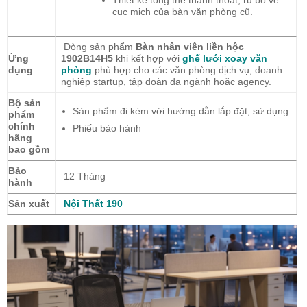
Thiết kế tổng thể thanh thoát, rũ bỏ vẻ
cục mịch của bàn văn phòng cũ.
Dòng sản phẩm
Bàn nhân viên liền hộc
Ứng
1902B14H5
khi kết hợp với
ghế lưới xoay văn
dụng
phòng
phù hợp cho các văn phòng dịch vụ, doanh
nghiệp startup, tập đoàn đa ngành hoặc agency.
Bộ sản
Sản phẩm đi kèm với hướng dẫn lắp đặt, sử dụng.
phẩm
chính
Phiếu bảo hành
hãng
bao gồm
Bảo
12 Tháng
hành
Sản xuất
Nội Thất 190