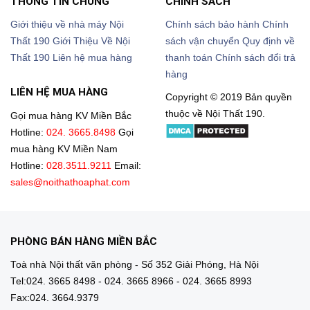
THÔNG TIN CHUNG
CHÍNH SÁCH
Giới thiệu về nhà máy Nội
Chính sách bảo hành
Chính
Thất 190
Giới Thiệu Về Nội
sách vận chuyển
Quy định về
Thất 190
Liên hệ mua hàng
thanh toán
Chính sách đổi trả
hàng
LIÊN HỆ MUA HÀNG
Copyright © 2019 Bản quyền
thuộc về Nội Thất 190.
Gọi mua hàng KV Miền Bắc
Hotline:
024. 3665.8498
Gọi
mua hàng KV Miền Nam
Hotline:
028.3511.9211
Email:
sales@noithathoaphat.com
PHÒNG BÁN HÀNG MIỀN BẮC
Toà nhà Nội thất văn phòng - Số 352 Giải Phóng, Hà Nội
Tel:024. 3665 8498 - 024. 3665 8966 - 024. 3665 8993
Fax:024. 3664.9379