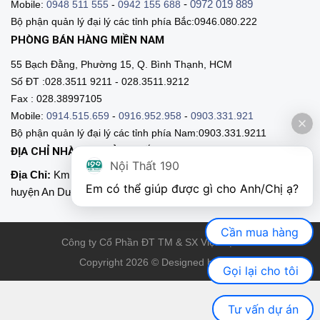
-
0972 019 889
Mobile:
0948 511 555
-
0942 155 688
Bộ phận quản lý đại lý các tỉnh phía Bắc:0946.080.222
PHÒNG BÁN HÀNG MIỀN NAM
55 Bạch Đằng, Phường 15, Q. Bình Thạnh, HCM
Số ĐT :028.3511 9211 - 028.3511.9212
Fax : 028.38997105
Mobile:
0914.515.659
-
0916.952.958
-
0903.331.921
Bộ phận quản lý đại lý các tỉnh phía Nam:0903.331.9211
ĐỊA CHỈ NHÀ MÁY SẢN XUẤT
Nội Thất 190
Địa Chỉ:
Km 89, Quốc lộ 5 , Thôn Mỹ Tranh, xã Nam Sơn,
Em có thể giúp được gì cho Anh/Chị ạ? 
huyện An Dương, Hải Phòng
Cần mua hàng
Công ty Cổ Phần ĐT TM & SX Việt Nội Thất
Copyright 2026 © Designed by VNT
Gọi lại cho tôi
Tư vấn dự án