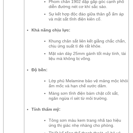
Phom chân 1902 dập gấp góc cạnh phô
diễn đường nét cơ khí sắc sảo.
Sự kết hợp độc đáo giữa thân gỗ ấm áp
và mặt sắt tĩnh điện kiên cố.
Khả năng chịu lực:
Khung chân sắt liên kết giằng chắc chắn,
chịu ứng suất tì đè rất khỏe.
Mặt ván dày 25mm gánh tốt máy tính, tài
liệu mà không bị võng.
Độ bền:
Lớp phủ Melamine bảo vệ mảng mộc khỏi
ẩm mốc và hạn chế xước dăm.
Màng sơn tĩnh điện bám chặt cốt sắt,
ngăn ngừa rỉ sét từ môi trường.
Tính thẩm mỹ:
Tông sơn màu kem trang nhã tạo hiệu
ứng thị giác nhẹ nhàng cho phòng.