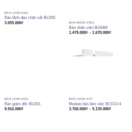
BÀN LÃNH ĐẠO
Bàn lãnh đạo chân sắt BLD05
3.055.000
₫
BÀN NHÂN VIÊN
Bàn nhân viên BG04M
Khoảng
1.479.000
₫
–
1.670.000
₫
giá:
từ
1.479.000₫
đến
1.670.000₫
BÀN CHÂN SẮT
BÀN LÃNH ĐẠO
Module bàn làm việc BCO12-4
Bàn giám đốc BLD01
Khoảng
3.760.000
₫
–
5.135.000
₫
9.916.000
₫
giá:
từ
3.760.000₫
đến
5.135.000₫