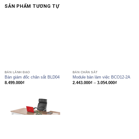
SẢN PHẨM TƯƠNG TỰ
BÀN LÃNH ĐẠO
BÀN CHÂN SẮT
Bàn giám đốc chân sắt BLD04
Module bàn làm việc BCO12-2A
Khoảng
8.499.000
₫
2.443.000
₫
–
3.054.000
₫
giá:
từ
2.443.000₫
đến
3.054.000₫