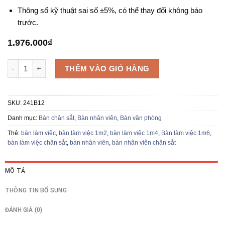
Thông số kỹ thuật sai số ±5%, có thể thay đổi không báo
trước.
1.976.000
₫
Bàn làm việc 190 241B12 số lượng
THÊM VÀO GIỎ HÀNG
SKU:
241B12
Danh mục:
Bàn chân sắt
,
Bàn nhân viên
,
Bàn văn phòng
Thẻ:
bàn làm việc
,
bàn làm việc 1m2
,
bàn làm việc 1m4
,
Bàn làm việc 1m6
,
bàn làm việc chân sắt
,
bàn nhân viên
,
bàn nhân viên chân sắt
MÔ TẢ
THÔNG TIN BỔ SUNG
ĐÁNH GIÁ (0)