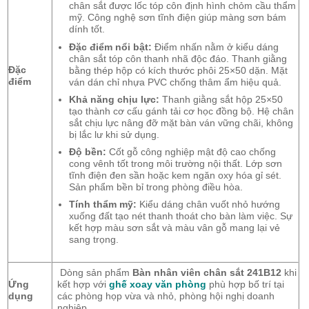
chân sắt được lốc tóp côn định hình chỏm cầu thẩm
mỹ. Công nghệ sơn tĩnh điện giúp màng sơn bám
dính tốt.
Đặc điểm nổi bật:
Điểm nhấn nằm ở kiểu dáng
chân sắt tóp côn thanh nhã độc đáo. Thanh giằng
Đặc
bằng thép hộp có kích thước phôi 25×50 dặn. Mặt
điểm
ván dán chỉ nhựa PVC chống thâm ẩm hiệu quả.
Khả năng chịu lực:
Thanh giằng sắt hộp 25×50
tạo thành cơ cấu gánh tải cơ học đồng bộ. Hệ chân
sắt chịu lực nâng đỡ mặt bàn ván vững chãi, không
bị lắc lư khi sử dụng.
Độ bền:
Cốt gỗ công nghiệp mật độ cao chống
cong vênh tốt trong môi trường nội thất. Lớp sơn
tĩnh điện đen sần hoặc kem ngăn oxy hóa gỉ sét.
Sản phẩm bền bỉ trong phòng điều hòa.
Tính thẩm mỹ:
Kiểu dáng chân vuốt nhỏ hướng
xuống đất tạo nét thanh thoát cho bàn làm việc. Sự
kết hợp màu sơn sắt và màu vân gỗ mang lại vẻ
sang trọng.
Dòng sản phẩm
Bàn nhân viên chân sắt 241B12
khi
Ứng
kết hợp với
ghế xoay văn phòng
phù hợp bố trí tại
dụng
các phòng họp vừa và nhỏ, phòng hội nghị doanh
nghiệp.