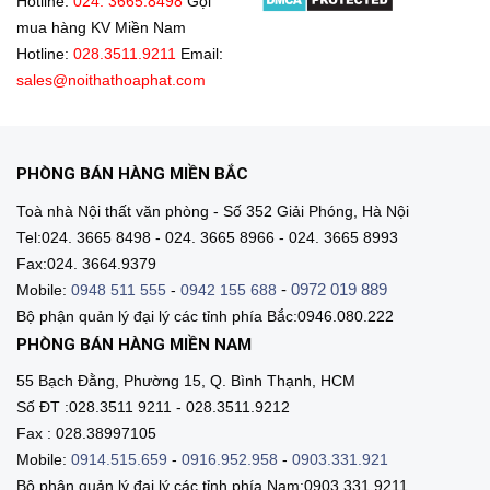
Hotline:
024. 3665.8498
Gọi
mua hàng KV Miền Nam
Hotline:
028.3511.9211
Email:
sales@noithathoaphat.com
PHÒNG BÁN HÀNG MIỀN BẮC
Toà nhà Nội thất văn phòng - Số 352 Giải Phóng, Hà Nội
Tel:024. 3665 8498 - 024. 3665 8966 - 024. 3665 8993
Fax:024. 3664.9379
-
0972 019 889
Mobile:
0948 511 555
-
0942 155 688
Bộ phận quản lý đại lý các tỉnh phía Bắc:0946.080.222
PHÒNG BÁN HÀNG MIỀN NAM
55 Bạch Đằng, Phường 15, Q. Bình Thạnh, HCM
Số ĐT :028.3511 9211 - 028.3511.9212
Fax : 028.38997105
Mobile:
0914.515.659
-
0916.952.958
-
0903.331.921
Bộ phận quản lý đại lý các tỉnh phía Nam:0903.331.9211