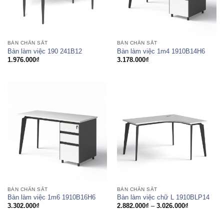
BÀN CHÂN SẮT
BÀN CHÂN SẮT
Bàn làm việc 190 241B12
Bàn làm việc 1m4 1910B14H6
1.976.000
₫
3.178.000
₫
BÀN CHÂN SẮT
BÀN CHÂN SẮT
Bàn làm việc 1m6 1910B16H6
Bàn làm việc chữ L 1910BLP14
Khoảng
3.302.000
₫
2.882.000
₫
–
3.026.000
₫
giá:
từ
2.882.000₫