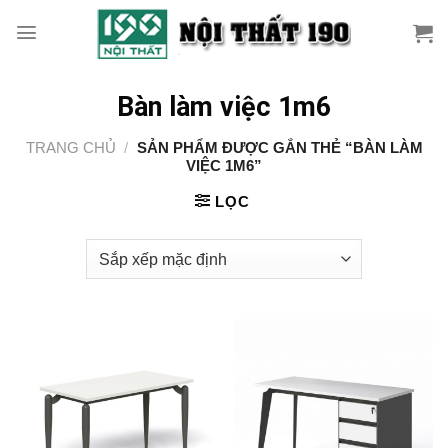
Skip
to
content
Bàn làm việc 1m6
TRANG CHỦ
/
SẢN PHẨM ĐƯỢC GẮN THẺ “BÀN LÀM
VIỆC 1M6”
LỌC