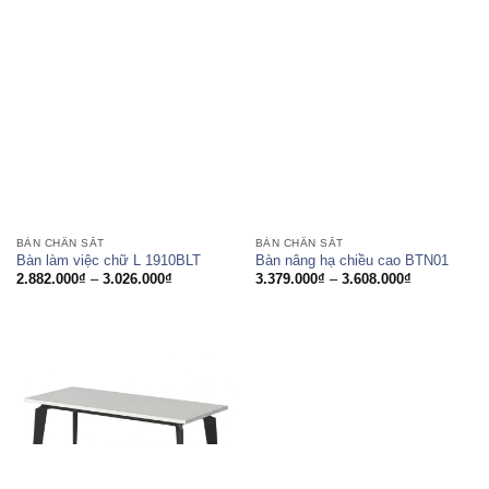
đến
3.026.000₫
BÀN CHÂN SẮT
BÀN CHÂN SẮT
Bàn làm việc chữ L 1910BLT
Bàn nâng hạ chiều cao BTN01
Khoảng
Khoảng
2.882.000
₫
–
3.026.000
₫
3.379.000
₫
–
3.608.000
₫
giá:
giá:
từ
từ
2.882.000₫
3.379.000₫
đến
đến
3.026.000₫
3.608.000₫