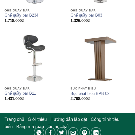
GHẾ QUẦY BAR
GHẾ QUẦY BAR
Ghế quầy bar B234
Ghế quầy bar B03
1.718.000
₫
1.326.000
₫
GHẾ QUẦY BAR
BỤC PHÁT BIỂU
Ghế quầy bar B11
Bục phát biểu BPB-02
1.431.000
₫
2.768.000
₫
Trang chủ
Giới thiệu
Hướng dẫn lắp đặt
Công trình tiêu
biểu
Bảng mã màu
Tin nội thất