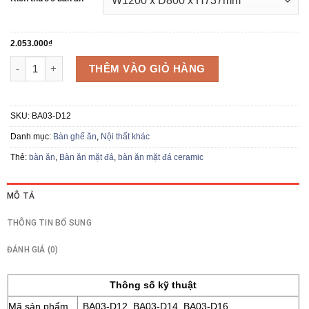
đến
2.434.000₫
2.053.000
₫
Bàn ăn BA03-D12 số lượng
THÊM VÀO GIỎ HÀNG
SKU:
BA03-D12
Danh mục:
Bàn ghế ăn
,
Nội thất khác
Thẻ:
bàn ăn
,
Bàn ăn mặt đá
,
bàn ăn mặt đá ceramic
MÔ TẢ
THÔNG TIN BỔ SUNG
ĐÁNH GIÁ (0)
Thông số kỹ thuật
Mã sản phẩm
BA03-D12, BA03-D14, BA03-D16