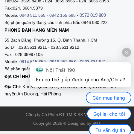
Tel:024. 3665 8498 - 024. 3665 8966 - 024. 3665 8993
Fax:024. 3664.9379
-
0972 019 889
Mobile:
0948 511 555
-
0942 155 688
Bộ phận quản lý đại lý các tỉnh phía Bắc:0946.080.222
PHÒNG BÁN HÀNG MIỀN NAM
55 Bạch Đằng, Phường 15, Q. Bình Thạnh, HCM
Số ĐT :028.3511 9211 - 028.3511.9212
Fax : 028.38997105
Mobile:
0914.515.659
-
0916.952.958
-
0903.331.921
Bộ phận quản lý đại lý các tỉnh phía Nam:0903.331.9211
Nội Thất 190
ĐỊA CHỈ NHÀ MÁY SẢN XUẤT
Em có thể giúp được gì cho Anh/Chị ạ? 
Địa Chỉ:
Km 89, Quốc lộ 5 , Thôn Mỹ Tranh, xã Nam Sơn,
huyện An Dương, Hải Phòng
Cần mua hàng
Gọi lại cho tôi
Công ty Cổ Phần ĐT TM & SX Việt Nội Thất
Copyright 2026 © Designed by VNT
Tư vấn dự án