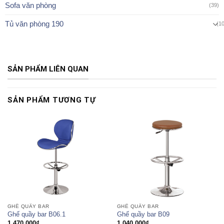
Sofa văn phòng
(39)
Tủ văn phòng 190
(1
SẢN PHẨM LIÊN QUAN
SẢN PHẨM TƯƠNG TỰ
GHẾ QUẦY BAR
GHẾ QUẦY BAR
Ghế quầy bar B06.1
Ghế quầy bar B09
1.470.000
₫
1.040.000
₫