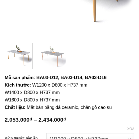
Mã sản phẩm: BA03-D12
, BA03-D14, BA03-D16
Kích thước:
W1200 x D800 x H737 mm
W1400 x D800 x H737 mm
W1600 x D800 x H737 mm
Chất liệu:
Mặt bàn bằng đá ceramic, chân gỗ cao su
Khoảng
2.053.000
₫
–
2.434.000
₫
giá:
XÓA
từ
2.053.000₫
Kích thước bàn ăn