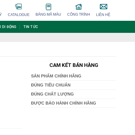
BẢNG MÃ MÀU
CÔNG TRÌNH
Ý
CATALOGUE
LIÊN HỆ
I DI ĐỘNG
TIN TỨC
CAM KẾT BÁN HÀNG
SẢN PHẨM CHÍNH HÃNG
ĐÚNG TIÊU CHUẨN
ĐÚNG CHẤT LƯỢNG
ĐƯỢC BẢO HÀNH CHÍNH HÃNG