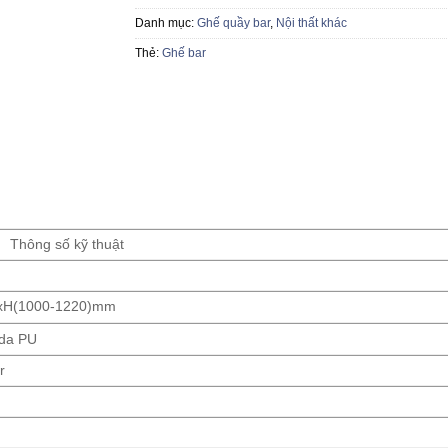
Danh mục:
Ghế quầy bar
,
Nội thất khác
Thẻ:
Ghế bar
Thông số kỹ thuật
xH(1000-1220)mm
 da PU
r