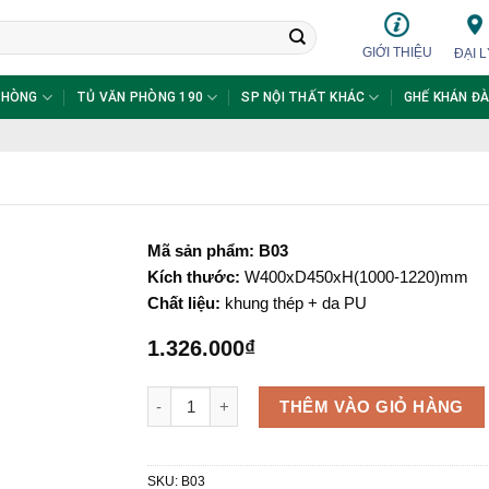
GIỚI THIỆU
ĐẠI L
PHÒNG
TỦ VĂN PHÒNG 190
SP NỘI THẤT KHÁC
GHẾ KHÁN ĐÀ
Mã sản phẩm: B03
Kích thước:
W400xD450xH(1000-1220)mm
Chất liệu:
khung thép + da PU
1.326.000
₫
Ghế quầy bar B03 số lượng
THÊM VÀO GIỎ HÀNG
SKU:
B03