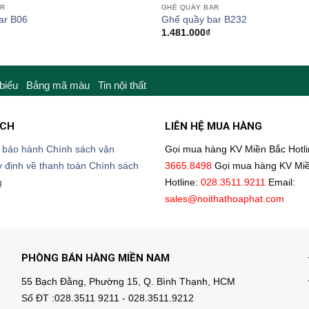
AR
GHẾ QUẦY BAR
ar B06
Ghế quầy bar B232
1.481.000
₫
 biểu
Bảng mã màu
Tin nội thất
ÁCH
LIÊN HỆ MUA HÀNG
 bảo hành
Chính sách vận
Gọi mua hàng KV Miền Bắc
Hotl
 định về thanh toán
Chính sách
3665.8498
Gọi mua hàng KV Mi
g
Hotline:
028.3511.9211
Email:
sales@noithathoaphat.com
PHÒNG BÁN HÀNG MIỀN NAM
55 Bạch Đằng, Phường 15, Q. Bình Thạnh, HCM
Số ĐT :028.3511 9211 - 028.3511.9212