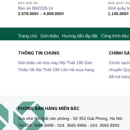
BÀN GHẾ ĂN
GHẾ QUẦY B
Bàn ăn BA231B-14
Ghế quầy b
Khoảng
2.578.000
₫
–
4.009.000
₫
1.145.000
₫
giá:
từ
2.578.000₫
đến
4.009.000₫
Trang chủ
Giới thiệu
Hướng dẫn lắp đặt
Công trình tiêu
THÔNG TIN CHUNG
CHÍNH S
Giới thiệu về nhà máy Nội Thất 190
Giới
Chính sách
Thiệu Về Nội Thất 190
Liên hệ mua hàng
chuyển
Quy
đổi trả hàn
PHÒNG BÁN HÀNG MIỀN BẮC
Toà nhà Nội thất văn phòng - Số 352 Giải Phóng, Hà Nội
Tel:024. 3665 8498 - 024. 3665 8966 - 024. 3665 8993