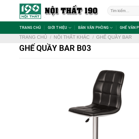
Skip
Tìm
to
kiếm:
content
TRANG CHỦ
GIỚI THIỆU
BÀN VĂN PHÒNG
GHẾ VĂN 
TRANG CHỦ
/
NỘI THẤT KHÁC
/
GHẾ QUẦY BAR
GHẾ QUẦY BAR B03