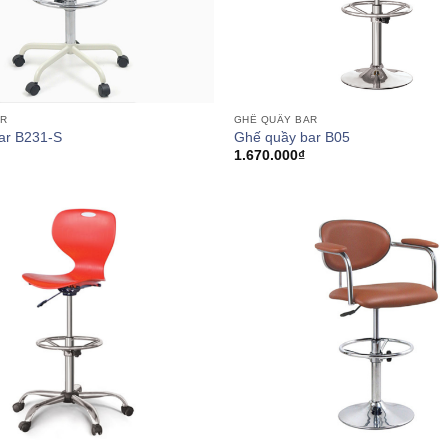
AR
GHẾ QUẦY BAR
ar B231-S
Ghế quầy bar B05
1.670.000
₫