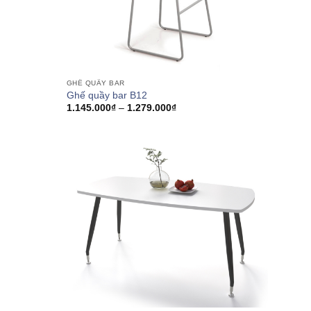
GHẾ QUẦY BAR
Ghế quầy bar B12
Khoảng
1.145.000
₫
–
1.279.000
₫
giá:
từ
1.145.000₫
đến
1.279.000₫