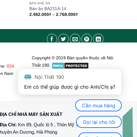
BÀN GHẾ ĂN
Bàn ăn BA231A-14
Khoảng
2.482.000
₫
–
2.768.000
₫
giá:
từ
2.482.000₫
đến
2.768.000₫
Copyright © 2019 Bản quyền thuộc về Nội
Thất 190.
ine:
024.
ền Nam
Nội Thất 190
Em có thể giúp được gì cho Anh/Chị ạ? 
Cần mua hàng
ĐỊA CHỈ NHÀ MÁY SẢN XUẤT
Gọi lại cho tôi
Địa Chỉ:
Km 89, Quốc lộ 5 , Thôn Mỹ Tranh, xã Nam Sơn,
huyện An Dương, Hải Phòng