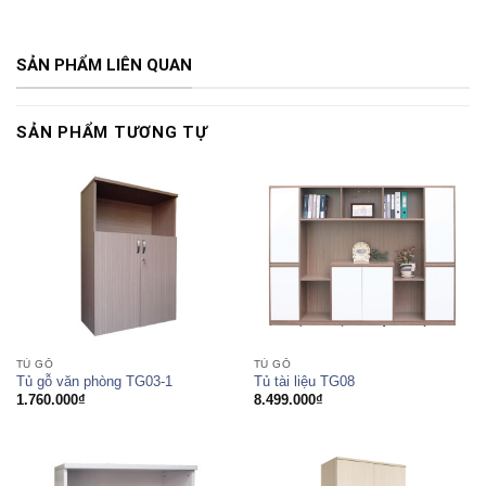
SẢN PHẨM LIÊN QUAN
SẢN PHẨM TƯƠNG TỰ
TỦ GỖ
TỦ GỖ
Tủ gỗ văn phòng TG03-1
Tủ tài liệu TG08
1.760.000
₫
8.499.000
₫