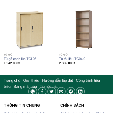
TỦ GỖ
TỦ GỖ
Tủ gỗ cánh lùa TGL03
Tủ tài liệu TG04-0
1.942.000
₫
2.306.000
₫
Trang chủ
Giới thiệu
Hướng dẫn lắp đặt
Công trình tiêu
biểu
Bảng mã màu
Tin nội thất
THÔNG TIN CHUNG
CHÍNH SÁCH