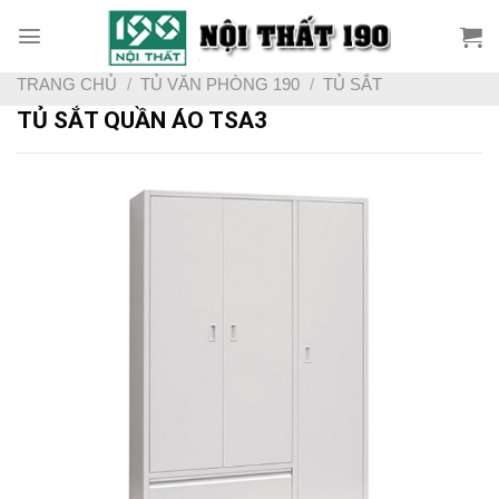
Skip
to
content
TRANG CHỦ
/
TỦ VĂN PHÒNG 190
/
TỦ SẮT
TỦ SẮT QUẦN ÁO TSA3