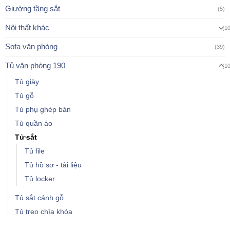
Giường tầng sắt
(5)
Nội thất khác
(1
Sofa văn phòng
(39)
Tủ văn phòng 190
(1
Tủ giày
Tủ gỗ
Tủ phụ ghép bàn
Tủ quần áo
Tủ sắt
Tủ file
Tủ hồ sơ - tài liệu
Tủ locker
Tủ sắt cánh gỗ
Tủ treo chìa khóa