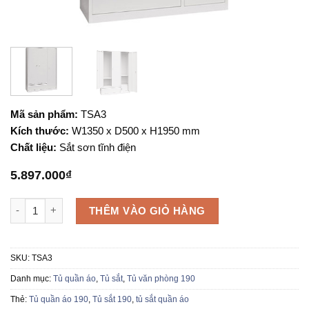
Mã sản phẩm:
TSA3
Kích thước:
W1350 x D500 x H1950 mm
Chất liệu:
Sắt sơn tĩnh điện
5.897.000
₫
Tủ sắt quần áo TSA3 số lượng
THÊM VÀO GIỎ HÀNG
SKU:
TSA3
Danh mục:
Tủ quần áo
,
Tủ sắt
,
Tủ văn phòng 190
Thẻ:
Tủ quần áo 190
,
Tủ sắt 190
,
tủ sắt quần áo