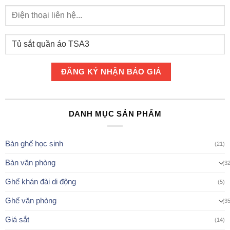
DANH MỤC SẢN PHẨM
Bàn ghế học sinh
(21)
Bàn văn phòng
(3
Ghế khán đài di động
(5)
Ghế văn phòng
(3
Giá sắt
(14)