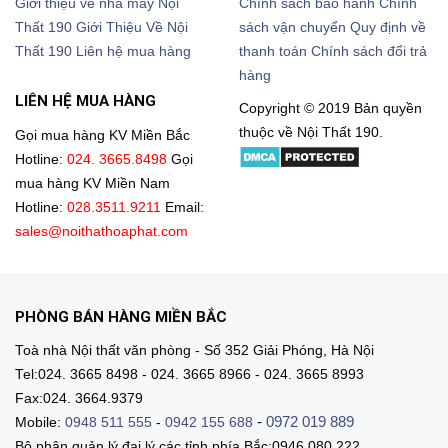
Giới thiệu về nhà máy Nội
Chính sách bảo hành
Chính
Thất 190
Giới Thiệu Về Nội
sách vận chuyển
Quy định về
Thất 190
Liên hệ mua hàng
thanh toán
Chính sách đổi trả
hàng
LIÊN HỆ MUA HÀNG
Copyright © 2019 Bản quyền
thuộc về Nội Thất 190.
Gọi mua hàng KV Miền Bắc
Hotline:
024. 3665.8498
Gọi
mua hàng KV Miền Nam
Hotline:
028.3511.9211
Email:
sales@noithathoaphat.com
PHÒNG BÁN HÀNG MIỀN BẮC
Toà nhà Nội thất văn phòng - Số 352 Giải Phóng, Hà Nội
Tel:024. 3665 8498 - 024. 3665 8966 - 024. 3665 8993
Fax:024. 3664.9379
-
0972 019 889
Mobile:
0948 511 555
-
0942 155 688
Bộ phận quản lý đại lý các tỉnh phía Bắc:0946.080.222