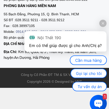
PHÒNG BÁN HÀNG MIỀN NAM
55 Bạch Đằng, Phường 15, Q. Bình Thạnh, HCM
Số ĐT :028.3511 9211 - 028.3511.9212
Fax : 028.38997105
Mobile:
0914.515.659
-
0916.952.958
-
0903.331.921
Nội Thất 190
Bộ phận quản lý đại lý các tỉnh phía Nam:0903.331.9211
ĐỊA CHỈ NHÀ MÁY SẢN XUẤT
Em có thể giúp được gì cho Anh/Chị ạ? 
Địa Chỉ:
Km 89, Quốc lộ 5 , Thôn Mỹ Tranh, xã Nam Sơn,
huyện An Dương, Hải Phòng
Cần mua hàng
Gọi lại cho tôi
Công ty Cổ Phần ĐT TM & SX Việt Nội Thất
Copyright 2026 © Designed by VNT
Tư vấn dự án
1