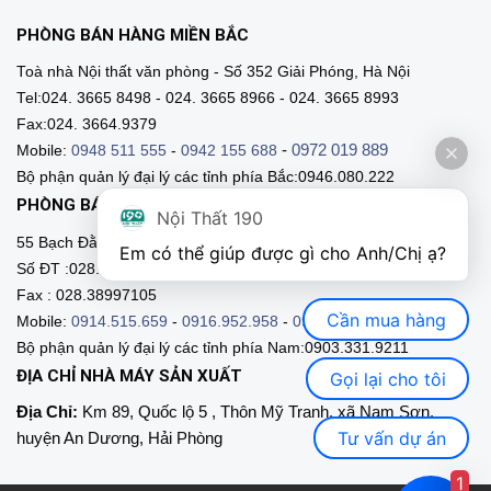
PHÒNG BÁN HÀNG MIỀN BẮC
Toà nhà Nội thất văn phòng - Số 352 Giải Phóng, Hà Nội
Tel:024. 3665 8498 - 024. 3665 8966 - 024. 3665 8993
Fax:024. 3664.9379
-
0972 019 889
Mobile:
0948 511 555
-
0942 155 688
Bộ phận quản lý đại lý các tỉnh phía Bắc:0946.080.222
PHÒNG BÁN HÀNG MIỀN NAM
Nội Thất 190
55 Bạch Đằng, Phường 15, Q. Bình Thạnh, HCM
Em có thể giúp được gì cho Anh/Chị ạ? 
Số ĐT :028.3511 9211 - 028.3511.9212
Fax : 028.38997105
Cần mua hàng
Mobile:
0914.515.659
-
0916.952.958
-
0903.331.921
Bộ phận quản lý đại lý các tỉnh phía Nam:0903.331.9211
ĐỊA CHỈ NHÀ MÁY SẢN XUẤT
Gọi lại cho tôi
Địa Chỉ:
Km 89, Quốc lộ 5 , Thôn Mỹ Tranh, xã Nam Sơn,
Tư vấn dự án
huyện An Dương, Hải Phòng
1