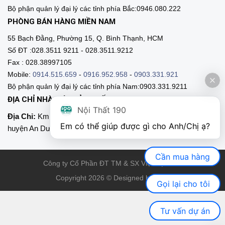
Bộ phận quản lý đại lý các tỉnh phía Bắc:0946.080.222
PHÒNG BÁN HÀNG MIỀN NAM
55 Bạch Đằng, Phường 15, Q. Bình Thạnh, HCM
Số ĐT :028.3511 9211 - 028.3511.9212
Fax : 028.38997105
Mobile:
0914.515.659
-
0916.952.958
-
0903.331.921
Bộ phận quản lý đại lý các tỉnh phía Nam:0903.331.9211
ĐỊA CHỈ NHÀ MÁY SẢN XUẤT
Nội Thất 190
Địa Chỉ:
Km 89, Quốc lộ 5 , Thôn Mỹ Tranh, xã Nam Sơn,
Em có thể giúp được gì cho Anh/Chị ạ? 
huyện An Dương, Hải Phòng
Cần mua hàng
Công ty Cổ Phần ĐT TM & SX Việt Nội Thất
Copyright 2026 © Designed by VNT
Gọi lại cho tôi
Tư vấn dự án