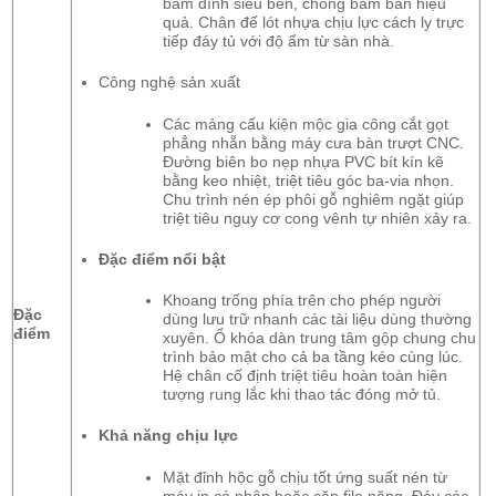
bám dính siêu bền, chống bám bẩn hiệu
quả. Chân đế lót nhựa chịu lực cách ly trực
tiếp đáy tủ với độ ẩm từ sàn nhà.
Công nghệ sản xuất
Các mảng cấu kiện mộc gia công cắt gọt
phẳng nhẵn bằng máy cưa bàn trượt CNC.
Đường biên bo nẹp nhựa PVC bít kín kẽ
bằng keo nhiệt, triệt tiêu góc ba-via nhọn.
Chu trình nén ép phôi gỗ nghiêm ngặt giúp
triệt tiêu nguy cơ cong vênh tự nhiên xảy ra.
Đặc điểm nổi bật
Khoang trống phía trên cho phép người
Đặc
dùng lưu trữ nhanh các tài liệu dùng thường
điểm
xuyên. Ổ khóa dàn trung tâm gộp chung chu
trình bảo mật cho cả ba tầng kéo cùng lúc.
Hệ chân cố định triệt tiêu hoàn toàn hiện
tượng rung lắc khi thao tác đóng mở tủ.
Khả năng chịu lực
Mặt đỉnh hộc gỗ chịu tốt ứng suất nén từ