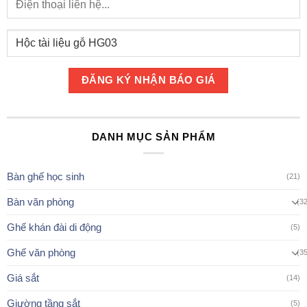
DANH MỤC SẢN PHẨM
Bàn ghế học sinh
(21)
Bàn văn phòng
(3
Ghế khán đài di động
(5)
Ghế văn phòng
(3
Giá sắt
(14)
Giường tầng sắt
(5)