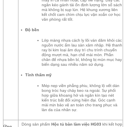
máy in cá nhân hoặc cặp file nặng. Đáy các
ngăn kéo gánh tải ổn định lượng lớn sổ sách
mà không bị sụp lún. Hệ khung xương liên
kết chốt cam chìm chịu lực vặn xoắn cơ học
văn phòng rất tốt.
Độ bền
Lớp màng nhựa cách ly lõi ván dăm khỏi các
nguồn nước ẩm lau sàn xâm nhập. Hệ thanh
ray bi kim loại âm duy trì chu trình chuyển
động mượt mà, hạn chế mài mòn. Phần
chân đế nhựa bền bỉ, không bị mủn mục hay
biến dạng sau nhiều năm sử dụng.
Tính thẩm mỹ
Mép nẹp viền phẳng phiu, không lộ vết dán
bong tróc hay chảy keo ra ngoài. Sự phối
hợp giữa khoang hở và ngăn kín tạo nét
kiến trúc bất đối xứng hiện đại. Góc cạnh
mài mịn bảo vệ an toàn cho trang phục và
làn da của nhân sự.
Dòng sản phẩm
Hộc tủ bàn làm việc HG03
khi kết hợp
Ứng