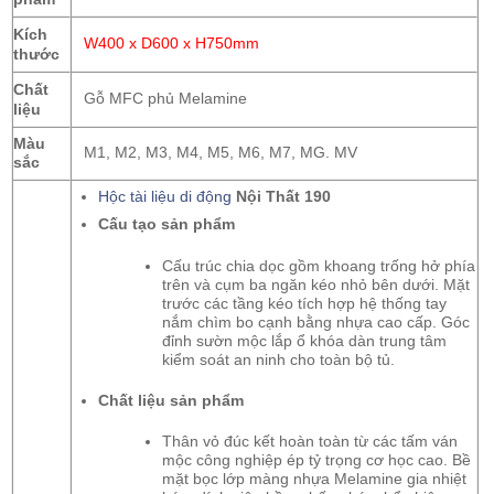
Kích
W400 x D600 x H750mm
thước
Chất
Gỗ MFC phủ Melamine
liệu
Màu
M1, M2, M3, M4, M5, M6, M7, MG. MV
sắc
Hộc tài liệu di động
Nội Thất 190
Cấu tạo sản phẩm
Cấu trúc chia dọc gồm khoang trống hở phía
trên và cụm ba ngăn kéo nhỏ bên dưới. Mặt
trước các tầng kéo tích hợp hệ thống tay
nắm chìm bo cạnh bằng nhựa cao cấp. Góc
đỉnh sườn mộc lắp ổ khóa dàn trung tâm
kiểm soát an ninh cho toàn bộ tủ.
Chất liệu sản phẩm
Thân vỏ đúc kết hoàn toàn từ các tấm ván
mộc công nghiệp ép tỷ trọng cơ học cao. Bề
mặt bọc lớp màng nhựa Melamine gia nhiệt