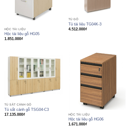
TỦ GỖ
Tủ tài liệu TG04K-3
4.512.000
₫
HỘC TÀI LIỆU
Hộc tài liệu gỗ HG05
1.851.000
₫
TỦ SẮT CÁNH GỖ
Tủ sắt cánh gỗ TSG04-C3
17.135.000
₫
HỘC TÀI LIỆU
Hộc tài liệu gỗ HG06
1.671.000
₫