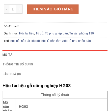
Hộc tài liệu gỗ HG03 số lượng
THÊM VÀO GIỎ HÀNG
SKU:
HG03
Danh mục:
Hộc tài liệu
,
Tủ gỗ
,
Tủ phụ ghép bàn
,
Tủ văn phòng 190
Thẻ:
hộc gỗ
,
hộc tài liệu gỗ
,
hộc tủ bàn làm việc
,
tủ phụ ghép bàn
MÔ TẢ
THÔNG TIN BỔ SUNG
ĐÁNH GIÁ (0)
Hộc tài liệu gỗ công nghiệp HG03
Thông số kỹ thuật
Mã
sản
HG03
phẩm