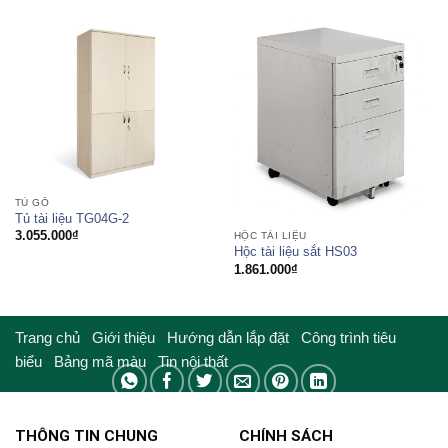
TỦ GỖ
Tủ tài liệu TG04G-2
3.055.000
₫
HỘC TÀI LIỆU
Hộc tài liệu sắt HS03
1.861.000
₫
Trang chủ
Giới thiệu
Hướng dẫn lắp đặt
Công trình tiêu
biểu
Bảng mã màu
Tin nội thất
THÔNG TIN CHUNG
CHÍNH SÁCH