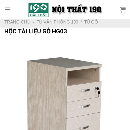
Skip
to
content
TRANG CHỦ
/
TỦ VĂN PHÒNG 190
/
TỦ GỖ
HỘC TÀI LIỆU GỖ HG03