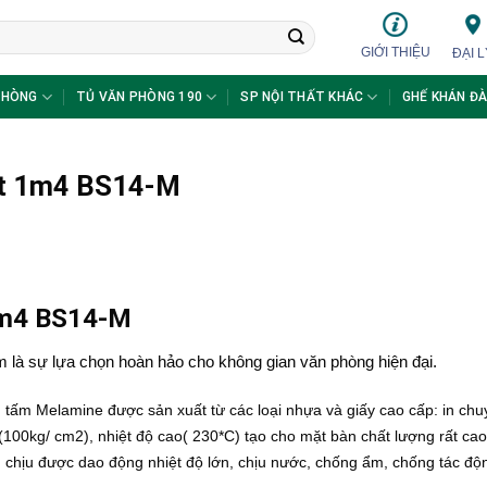
GIỚI THIỆU
ĐẠI L
PHÒNG
TỦ VĂN PHÒNG 190
SP NỘI THẤT KHÁC
GHẾ KHÁN ĐÀ
sắt 1m4 BS14-M
 1m4 BS14-M
là sự lựa chọn hoàn hảo cho không gian văn phòng hiện đại.
tấm Melamine được sản xuất từ các loại nhựa và giấy cao cấp: in ch
(100kg/ cm2), nhiệt độ cao( 230*C) tạo cho mặt bàn chất lượng rất ca
, chịu được dao động nhiệt độ lớn, chịu nước, chống ẩm, chống tác độ