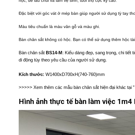
học, dễ lau chùi và làm vệ sinh, tuổi thọ cực kỳ cao.
Đặc biệt với góc vát ở mép bàn giúp người sử dụng tỳ tay thoả
Màu tiêu chuẩn là màu vân gỗ và màu ghi.
Bàn chân sắt không có hộc. Bạn có thể sử dụng thêm hộc tài 
Bàn chân sắt
BS14-M
: Kiểu dáng đẹp, sang trọng, chi tiết
di động tùy theo yêu cầu của người sử dụng.
Kích thước:
W1400xD700xH(740-760)mm
>>>>> Xem thêm các mẫu bàn chân sắt hiện đại khác tại 
Hình ảnh thực tế bàn làm việc 1m4 