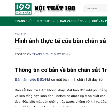
Skip
Tìm
to
kiếm:
content
TRANG CHỦ
GIỚI THIỆU
BÀN VĂN PHÒNG
GHẾ VĂN 
TIN TỨC
Hình ảnh thực tế của bàn chân 
POSTED ON
THÁNG 3 29, 2024
BY
ADMIN
Thông tin cơ bản về bàn chân sắt
Bàn làm việc BS14-M
có mặt bàn hình chữ nhật dày 30mm 
Bàn sắt hộc rời 1,4m không khay.
Mặt bàn BS14-M phủ bằng 
và keo tổng hợp lành tính. Melamine được ép ở áp suất cao 
đẹp. Đặc biệt mặt bàn chống trầy xước, chống vỡ khi va đập