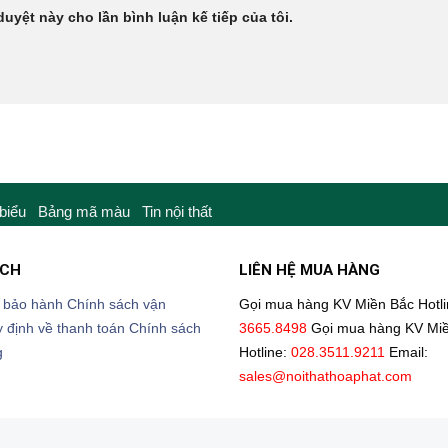
duyệt này cho lần bình luận kế tiếp của tôi.
 biểu
Bảng mã màu
Tin nội thất
ÁCH
LIÊN HỆ MUA HÀNG
 bảo hành
Chính sách vận
Gọi mua hàng KV Miền Bắc
Hotl
 định về thanh toán
Chính sách
3665.8498
Gọi mua hàng KV Mi
g
Hotline:
028.3511.9211
Email:
sales@noithathoaphat.com