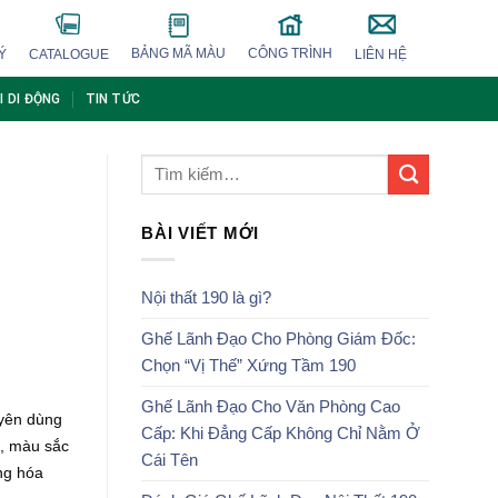
BẢNG MÃ MÀU
CÔNG TRÌNH
Ý
CATALOGUE
LIÊN HỆ
I DI ĐỘNG
TIN TỨC
BÀI VIẾT MỚI
Nội thất 190 là gì?
Ghế Lãnh Đạo Cho Phòng Giám Đốc:
Chọn “Vị Thế” Xứng Tầm 190
Ghế Lãnh Đạo Cho Văn Phòng Cao
uyên dùng
Cấp: Khi Đẳng Cấp Không Chỉ Nằm Ở
o, màu sắc
Cái Tên
ng hóa