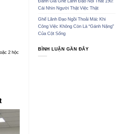
Đánh Giá Ghế Lãnh Đạo Nội Thất 190:
Cái Nhìn Người Thật Việc Thật
Ghế Lãnh Đạo Ngồi Thoải Mái: Khi
Công Việc Không Còn Là “Gánh Nặng”
Của Cột Sống
BÌNH LUẬN GẦN ĐÂY
hoặc 2 hộc
t