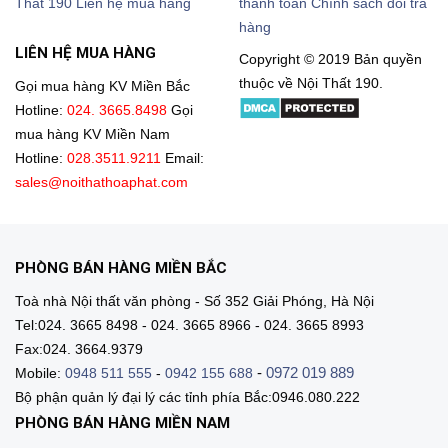
Thất 190
Liên hệ mua hàng
thanh toán
Chính sách đổi trả
hàng
LIÊN HỆ MUA HÀNG
Copyright © 2019 Bản quyền
thuộc về Nội Thất 190.
Gọi mua hàng KV Miền Bắc
Hotline:
024. 3665.8498
Gọi
mua hàng KV Miền Nam
Hotline:
028.3511.9211
Email:
sales@noithathoaphat.com
PHÒNG BÁN HÀNG MIỀN BẮC
Toà nhà Nội thất văn phòng - Số 352 Giải Phóng, Hà Nội
Tel:024. 3665 8498 - 024. 3665 8966 - 024. 3665 8993
Fax:024. 3664.9379
-
0972 019 889
Mobile:
0948 511 555
-
0942 155 688
Bộ phận quản lý đại lý các tỉnh phía Bắc:0946.080.222
PHÒNG BÁN HÀNG MIỀN NAM