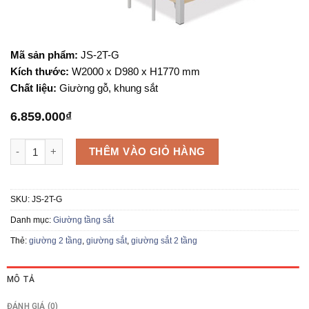
Mã sản phẩm:
JS-2T-G
Kích thước:
W2000 x D980 x H1770 mm
Chất liệu:
Giường gỗ, khung sắt
6.859.000
₫
Giường sắt 2 tầng JS-2T-G số lượng
THÊM VÀO GIỎ HÀNG
SKU:
JS-2T-G
Danh mục:
Giường tầng sắt
Thẻ:
giường 2 tầng
,
giường sắt
,
giường sắt 2 tầng
MÔ TẢ
ĐÁNH GIÁ (0)