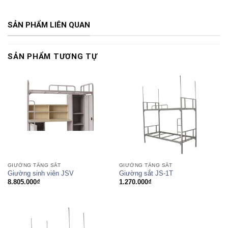
SẢN PHẨM LIÊN QUAN
SẢN PHẨM TƯƠNG TỰ
GIƯỜNG TẦNG SẮT
GIƯỜNG TẦNG SẮT
Giường sinh viên JSV
Giường sắt JS-1T
8.805.000
₫
1.270.000
₫