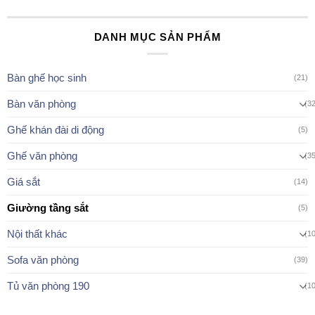
DANH MỤC SẢN PHẨM
Bàn ghế học sinh
(21)
Bàn văn phòng
(3
Ghế khán đài di động
(5)
Ghế văn phòng
(3
Giá sắt
(14)
Giường tầng sắt
(5)
Nội thất khác
(1
Sofa văn phòng
(39)
Tủ văn phòng 190
(1