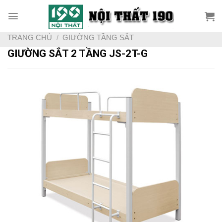
Skip
to
content
TRANG CHỦ
/
GIƯỜNG TẦNG SẮT
GIƯỜNG SẮT 2 TẦNG JS-2T-G