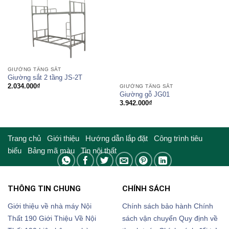
GIƯỜNG TẦNG SẮT
Giường sắt 2 tầng JS-2T
2.034.000
₫
GIƯỜNG TẦNG SẮT
Giường gỗ JG01
3.942.000
₫
Trang chủ
Giới thiệu
Hướng dẫn lắp đặt
Công trình tiêu
biểu
Bảng mã màu
Tin nội thất
THÔNG TIN CHUNG
CHÍNH SÁCH
Giới thiệu về nhà máy Nội
Chính sách bảo hành
Chính
Thất 190
Giới Thiệu Về Nội
sách vận chuyển
Quy định về